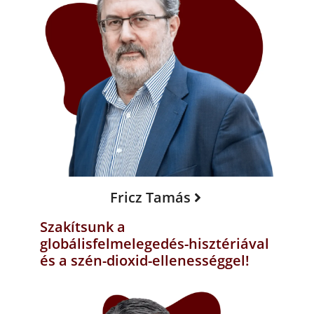
Fricz Tamás
Szakítsunk a
globálisfelmelegedés-hisztériával
és a szén-dioxid-ellenességgel!