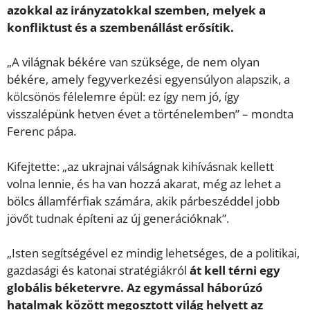
azokkal az irányzatokkal szemben, melyek a
konfliktust és a szembenállást erősítik.
„A világnak békére van szüksége, de nem olyan
békére, amely fegyverkezési egyensúlyon alapszik, a
kölcsönös félelemre épül: ez így nem jó, így
visszalépünk hetven évet a történelemben” – mondta
Ferenc pápa.
Kifejtette: „az ukrajnai válságnak kihívásnak kellett
volna lennie, és ha van hozzá akarat, még az lehet a
bölcs államférfiak számára, akik párbeszéddel jobb
jövőt tudnak építeni az új generációknak”.
„Isten segítségével ez mindig lehetséges, de a politikai,
gazdasági és katonai stratégiákról
át kell térni egy
globális béketervre. Az egymással háborúzó
hatalmak között megosztott világ helyett az