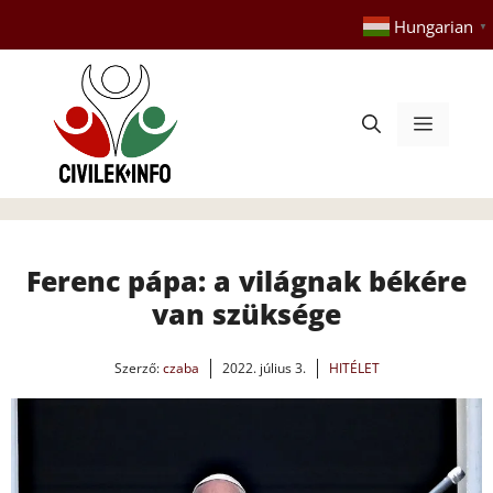
Kilépés
Hungarian
▼
a
tartalomba
Menü
Ferenc pápa: a világnak békére
van szüksége
Szerző:
czaba
2022. július 3.
HITÉLET