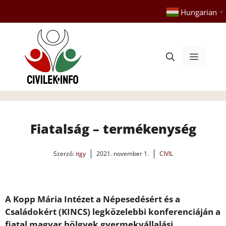
Kilépés
Hungarian
▼
a
tartalomba
Menü
Fiatalság – termékenység
Szerző:
itgy
2021. november 1.
CIVIL
A Kopp Mária Intézet a Népesedésért és a
Családokért (KINCS) legközelebbi konferenciáján a
fiatal magyar hölgyek gyermekvállalási