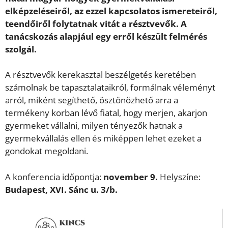
elképzeléseiről, az ezzel kapcsolatos ismereteiről,
teendőiről folytatnak vitát a résztvevők. A
tanácskozás alapjául egy erről készült felmérés
szolgál.
A résztvevők kerekasztal beszélgetés keretében
számolnak be tapasztalataikról, formálnak véleményt
arról, miként segíthető, ösztönözhető arra a
termékeny korban lévő fiatal, hogy merjen, akarjon
gyermeket vállalni, milyen tényezők hatnak a
gyermekvállalás ellen és miképpen lehet ezeket a
gondokat megoldani.
A konferencia időpontja:
november 9.
Helyszíne:
Budapest, XVI. Sánc u. 3/b.