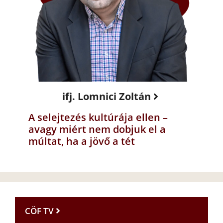
ifj. Lomnici Zoltán
A selejtezés kultúrája ellen –
avagy miért nem dobjuk el a
múltat, ha a jövő a tét
CÖF TV