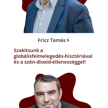
Fricz Tamás
Szakítsunk a
globálisfelmelegedés-hisztériával
és a szén-dioxid-ellenességgel!