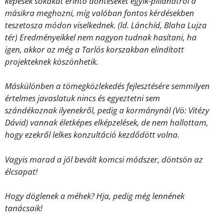
képesek sokakat érintő döntéseket egyik-pillanatról a
másikra meghozni, míg valóban fontos kérdésekben
teszetosza módon viselkednek. (ld. Lánchíd, Blaha Lujza
tér) Eredményeikkel nem nagyon tudnak hasítani, ha
igen, akkor az még a Tarlós korszakban elindított
projekteknek köszönhetik.
Máskülönben a tömegközlekedés fejlesztésére semmilyen
értelmes javaslatuk nincs és egyeztetni sem
szándékoznak ilyenekről, pedig a kormánynál (Vö: Vitézy
Dávid) vannak életképes elképzelések, de nem hallottam,
hogy ezekről lelkes konzultáció kezdődött volna.
Vagyis marad a jól bevált komcsi módszer, döntsön az
élcsapat!
Hogy döglenek a méhek? Hja, pedig még lennének
tanácsaik!