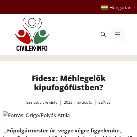
Kilépés
Hungarian
▼
a
tartalomba
Menü
Fidesz: Méhlegelők
kipufogófüstben?
Szerző:
civilek.info
2023. március 5.
SZÍNES
„Főpolgármester úr, vegye végre figyelembe,