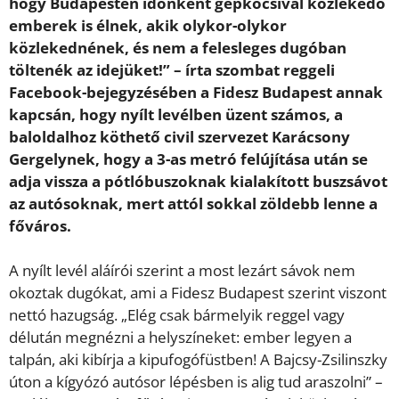
hogy Budapesten időnként gépkocsival közlekedő
emberek is élnek, akik olykor-olykor
közlekednének, és nem a felesleges dugóban
töltenék az idejüket!” – írta szombat reggeli
Facebook-bejegyzésében a Fidesz Budapest annak
kapcsán, hogy nyílt levélben üzent számos, a
baloldalhoz köthető civil szervezet Karácsony
Gergelynek, hogy a 3-as metró felújítása után se
adja vissza a pótlóbuszoknak kialakított buszsávot
az autósoknak, mert attól sokkal zöldebb lenne a
főváros.
A nyílt levél aláírói szerint a most lezárt sávok nem
okoztak dugókat, ami a Fidesz Budapest szerint viszont
nettó hazugság. „Elég csak bármelyik reggel vagy
délután megnézni a helyszíneket: ember legyen a
talpán, aki kibírja a kipufogófüstben! A Bajcsy-Zsilinszky
úton a kígyózó autósor lépésben is alig tud araszolni” –