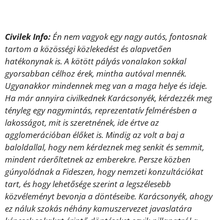
Civilek Info:
Én nem vagyok egy nagy autós, fontosnak
tartom a közösségi közlekedést és alapvetően
hatékonynak is. A kötött pályás vonalakon sokkal
gyorsabban célhoz érek, mintha autóval mennék.
Ugyanakkor mindennek meg van a maga helye és ideje.
Ha már annyira civilkednek Karácsonyék, kérdezzék meg
tényleg egy nagymintás, reprezentatív felmérésben a
lakosságot, mit is szeretnének, ide értve az
agglomerációban élőket is. Mindig az volt a baj a
baloldallal, hogy nem kérdeznek meg senkit és semmit,
mindent ráerőltetnek az emberekre. Persze közben
gúnyolódnak a Fideszen, hogy nemzeti konzultációkat
tart, és hogy lehetősége szerint a legszélesebb
közvéleményt bevonja a döntéseibe. Karácsonyék, ahogy
ez náluk szokás néhány kamuszervezet javaslatára