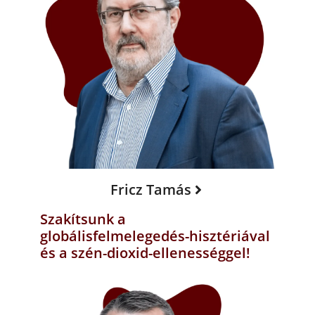
Fricz Tamás
Szakítsunk a
globálisfelmelegedés-hisztériával
és a szén-dioxid-ellenességgel!