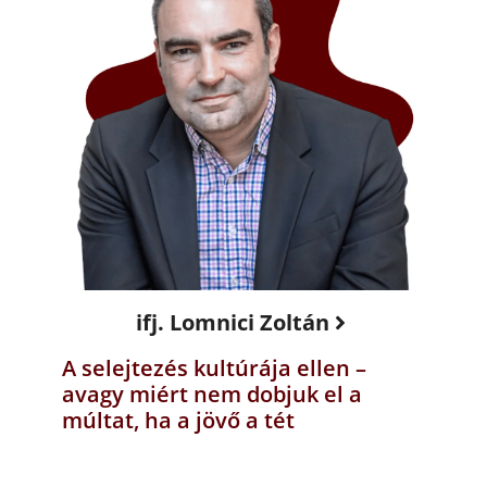
ifj. Lomnici Zoltán
A selejtezés kultúrája ellen –
avagy miért nem dobjuk el a
múltat, ha a jövő a tét