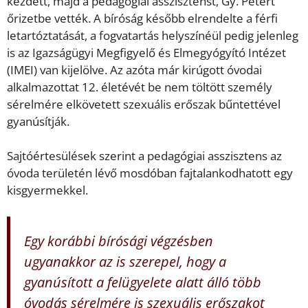
kezdett, majd a pedagógiai asszisztenst, Gy. Pétert
őrizetbe vették. A bíróság később elrendelte a férfi
letartóztatását, a fogvatartás helyszínéül pedig jelenleg
is az Igazságügyi Megfigyelő és Elmegyógyító Intézet
(IMEI) van kijelölve. Az azóta már kirúgott óvodai
alkalmazottat 12. életévét be nem töltött személy
sérelmére elkövetett szexuális erőszak bűntettével
gyanúsítják.
Sajtóértesülések szerint a pedagógiai asszisztens az
óvoda területén lévő mosdóban fajtalankodhatott egy
kisgyermekkel.
Egy korábbi bírósági végzésben
ugyanakkor az is szerepel, hogy a
gyanúsított a felügyelete alatt álló több
óvodás sérelmére is szexuális erőszakot