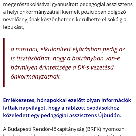
megerőszakolásával gyanúsított pedagógiai asszisztens
a helyi önkormányzatnál kiemelt pozícióban dolgozó
nevelőanyjának köszönhetően kerülhette el sokáig a
lebukást,
a mostani, elkülönített eljárásban pedig az
is tisztázódhat, hogy a botrányban van-e
bármilyen érintettsége a DK-s vezetésű
önkormányzatnak.
Emlékezetes, hónapokkal ezelőtt olyan információk
láttak napvilágot, hogy a rábízott óvodásokhoz
közeledett egy pedagógiai asszisztens Újbudán.
A Budapesti Rendőr-főkapitányság (BRFK) nyomozni