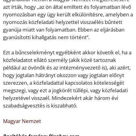
azt írták, hogy „az ön által említett és folyamatban lévő
nyomozásban egy ügy került elkülönítésre, amelyben a
nyomozás közfeladati helyzettel visszaélés bűntett
gyanúja miatt van folyamatban. Ebben az eljárásban
gyanúsítotti kihallgatás nem történt“.
Ezt a bűncselekményt egyébként akkor követik el, ha a
közfeladatot ellátó személy (akik közé tartoznak
például az óvónők és az intézményvezető is), aki azért,
hogy jogtalan hátrányt okozzon vagy jogtalan előnyt
szerezzen, a közfeladattal kapcsolatos kötelességét
megszegi, vagy ezt a jogkörét túllépi, vagy közfeladati
helyzetével visszaél. Mindezekért akár három évi
szabadságvesztés is kiszabható.
Magyar Nemzet