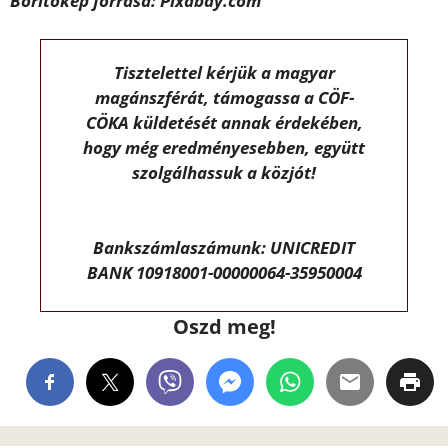
Borítókép forrása: Pixabay.com
Tisztelettel kérjük a magyar
magánszférát, támogassa a CÖF-
CÖKA küldetését annak érdekében,
hogy még eredményesebben, együtt
szolgálhassuk a közjót!
Bankszámlaszámunk: UNICREDIT
BANK 10918001-00000064-35950004
Oszd meg!