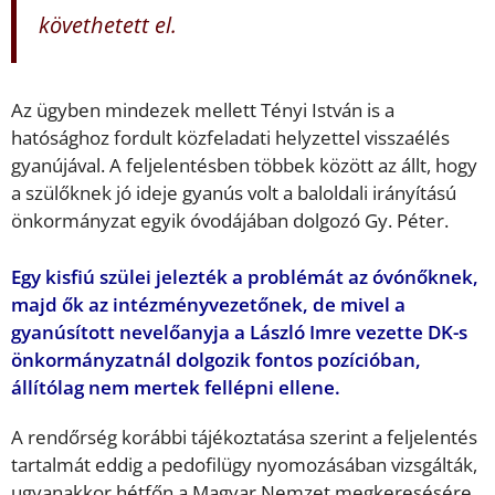
követhetett el.
Az ügyben mindezek mellett Tényi István is a
hatósághoz fordult közfeladati helyzettel visszaélés
gyanújával. A feljelentésben többek között az állt, hogy
a szülőknek jó ideje gyanús volt a baloldali irányítású
önkormányzat egyik óvodájában dolgozó Gy. Péter.
Egy kisfiú szülei jelezték a problémát az óvónőknek,
majd ők az intézményvezetőnek, de mivel a
gyanúsított nevelőanyja a László Imre vezette DK-s
önkormányzatnál dolgozik fontos pozícióban,
állítólag nem mertek fellépni ellene.
A rendőrség korábbi tájékoztatása szerint a feljelentés
tartalmát eddig a pedofilügy nyomozásában vizsgálták,
ugyanakkor hétfőn a Magyar Nemzet megkeresésére