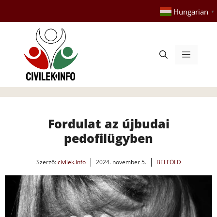
Kilépés
Hungarian
▼
a
tartalomba
Menü
Fordulat az újbudai
pedofilügyben
Szerző:
civilek.info
2024. november 5.
BELFÖLD