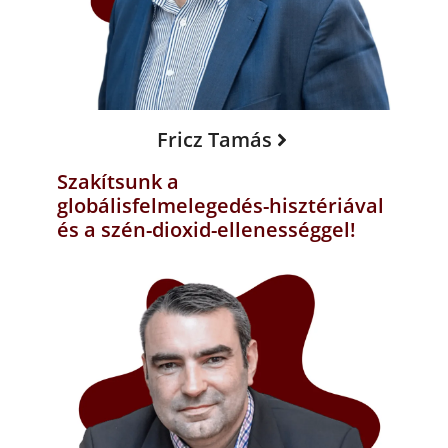
Fricz Tamás
Szakítsunk a
globálisfelmelegedés-hisztériával
és a szén-dioxid-ellenességgel!