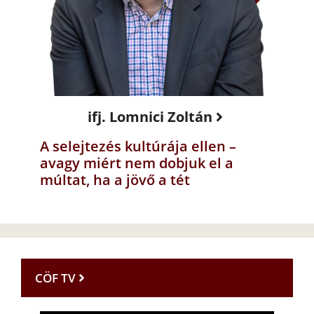
ifj. Lomnici Zoltán
A selejtezés kultúrája ellen –
avagy miért nem dobjuk el a
múltat, ha a jövő a tét
CÖF TV