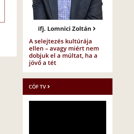
ifj. Lomnici Zoltán
A selejtezés kultúrája
ellen – avagy miért nem
dobjuk el a múltat, ha a
jövő a tét
CÖF TV