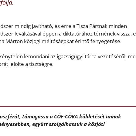
folja.
dszer mindig javítható, és erre a Tisza Pártnak minden
szer leváltásával éppen a diktatúrához térnének vissza, e
rna Márton közjogi méltóságokat érintő fenyegetése.
 kénytelen lemondani az igazságügyi tárca vezetéséről, me
át jelölte a tisztségre.
ánszférát, támogassa a CÖF-CÖKA küldetését annak
ényesebben, együtt szolgálhassuk a közjót!