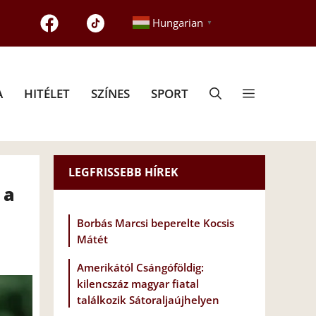
Hungarian
▼
A
HITÉLET
SZÍNES
SPORT
LEGFRISSEBB HÍREK
 a
Borbás Marcsi beperelte Kocsis
Mátét
Amerikától Csángóföldig:
kilencszáz magyar fiatal
találkozik Sátoraljaújhelyen