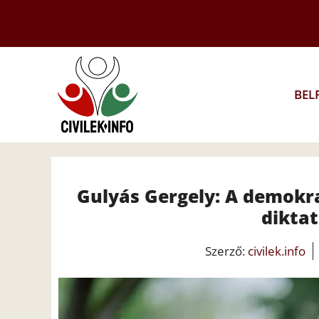
Kilépés
a
tartalomba
BEL
Gulyás Gergely: A demokra
diktat
Szerző:
civilek.info