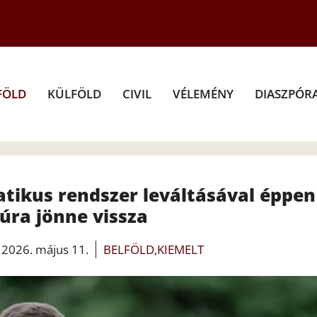
FÖLD
KÜLFÖLD
CIVIL
VÉLEMÉNY
DIASZPÓR
tikus rendszer leváltásával éppen
úra jönne vissza
2026. május 11.
BELFÖLD
,
KIEMELT