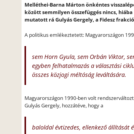
Melléthei-Barna Márton önkéntes visszalépé
között semmilyen összefüggés nincs, hiába i
mutatott rá Gulyás Gergely, a Fidesz frakci
A politikus emlékeztetett: Magyarországon 1990
sem Horn Gyula, sem Orbán Viktor, se
egyben felhatalmazás a választási cik
összes közjogi méltóság leváltására.
Magyarországon 1990-ben volt rendszerváltoztat
Gulyás Gergely, hozzátéve, hogy a
baloldal évtizedes, ellenkező állítását