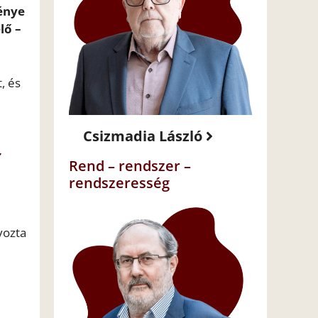
génye
lő –
, és
Csizmadia László
z
Rend – rendszer –
rendszeresség
yozta