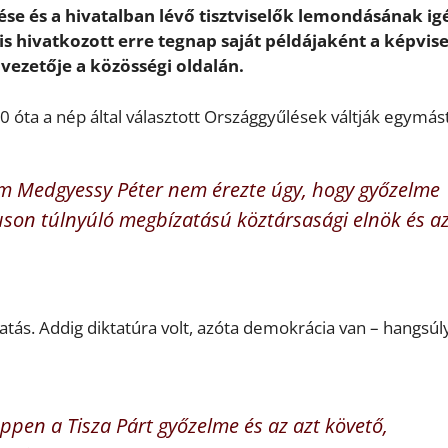
se és a hivatalban lévő tisztviselők lemondásának i
s hivatkozott erre tegnap saját példájaként a képvise
óvezetője a közösségi oldalán.
 óta a nép által választott Országgyűlések váltják egymást
m Medgyessy Péter nem érezte úgy, hogy győzelme
luson túlnyúló megbízatású köztársasági elnök és a
ás. Addig diktatúra volt, azóta demokrácia van – hangsúl
 éppen a Tisza Párt győzelme és az azt követő,