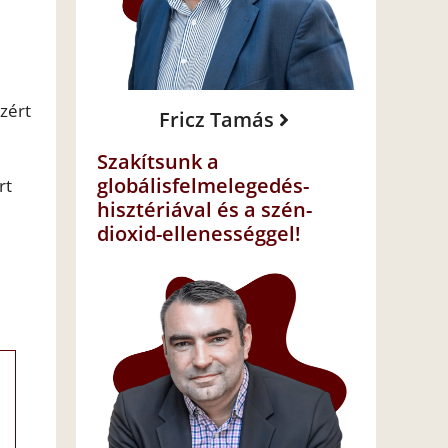
zért
Fricz Tamás
Szakítsunk a
globálisfelmelegedés-
rt
hisztériával és a szén-
dioxid-ellenességgel!