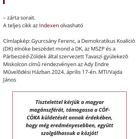
– zárta sorait.
A teljes cikk az
Indexen
olvasható
Címlapkép: Gyurcsány Ferenc, a Demokratikus Koalíció
(DK) elnöke beszédet mond a DK, az MSZP és a
Párbeszéd-Zöldek által szervezett Tavaszi gyülekezõ
Miskolcon címû rendezvényen az Ady Endre
Mûvelõdési Házban 2024. április 17-én. MTI/Vajda
János
Tisztelettel kérjük a magyar
magánszférát, támogassa a CÖF-
CÖKA küldetését annak érdekében,
hogy még eredményesebben, együtt
szolgálhassuk a közjót!