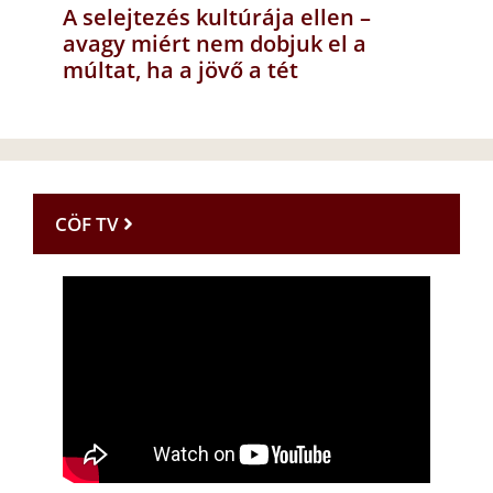
A selejtezés kultúrája ellen –
avagy miért nem dobjuk el a
múltat, ha a jövő a tét
CÖF TV