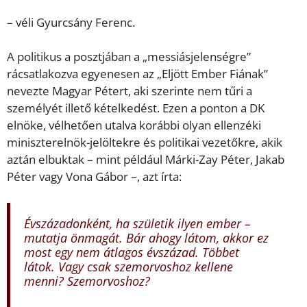
– véli Gyurcsány Ferenc.
A politikus a posztjában a „messiásjelenségre”
rácsatlakozva egyenesen az „Eljött Ember Fiának”
nevezte Magyar Pétert, aki szerinte nem tűri a
személyét illető kételkedést. Ezen a ponton a DK
elnöke, vélhetően utalva korábbi olyan ellenzéki
miniszterelnök-jelöltekre és politikai vezetőkre, akik
aztán elbuktak – mint például Márki-Zay Péter, Jakab
Péter vagy Vona Gábor –, azt írta:
Évszázadonként, ha születik ilyen ember –
mutatja önmagát. Bár ahogy látom, akkor ez
most egy nem átlagos évszázad. Többet
látok. Vagy csak szemorvoshoz kellene
menni? Szemorvoshoz?