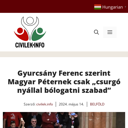
Kilépés
Hungarian
▼
a
tartalomba
Menü
Gyurcsány Ferenc szerint
Magyar Péternek csak „csurgó
nyállal bólogatni szabad”
Szerző:
civilek.info
2024. május 14.
BELFÖLD