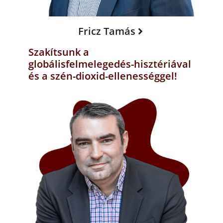
Fricz Tamás
Szakítsunk a
globálisfelmelegedés-hisztériával
és a szén-dioxid-ellenességgel!