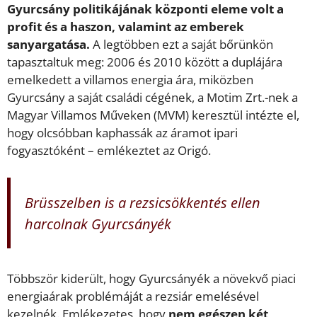
Gyurcsány politikájának központi eleme volt a
profit és a haszon, valamint az emberek
sanyargatása.
A legtöbben ezt a saját bőrünkön
tapasztaltuk meg: 2006 és 2010 között a duplájára
emelkedett a villamos energia ára, miközben
Gyurcsány a saját családi cégének, a Motim Zrt.-nek a
Magyar Villamos Műveken (MVM) keresztül intézte el,
hogy olcsóbban kaphassák az áramot ipari
fogyasztóként – emlékeztet az Origó.
Brüsszelben is a rezsicsökkentés ellen
harcolnak Gyurcsányék
Többször kiderült, hogy Gyurcsányék a növekvő piaci
energiaárak problémáját a rezsiár emelésével
kezelnék. Emlékezetes, hogy
nem egészen két