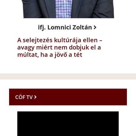
ifj. Lomnici Zoltán
A selejtezés kultúrája ellen –
avagy miért nem dobjuk el a
múltat, ha a jövő a tét
CÖF TV