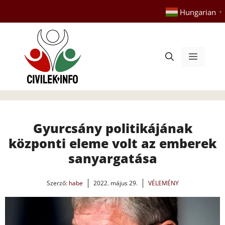
Kilépés
Hungarian
▼
a
tartalomba
Menü
Gyurcsány politikájának
központi eleme volt az emberek
sanyargatása
Szerző:
habe
2022. május 29.
VÉLEMÉNY