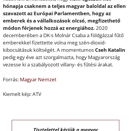
hónapja csaknem a teljes magyar baloldal az ellen
szavazott az Európai Parlamentben, hogy az
emberek és a vállalkozások olcsó, megfizethető
módon férjenek hozzá az energiához.
2020
decemberében a DK-s Molnár Csaba a földgázzal fűtő
emberekkel fizettette volna meg szén-dioxid-
kibocsátásuk költségét. A momentumos
Cseh Katalin
pedig egy éve azt szorgalmazta, hogy Magyarország
vezesse ki a szabályozott villany- és fűtési árakat.
Forrás:
Magyar Nemzet
Kiemelt kép: ATV
Tisztelettel kérjük a magyar