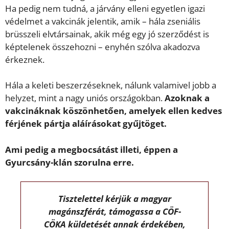
Ha pedig nem tudná, a járvány elleni egyetlen igazi
védelmet a vakcinák jelentik, amik – hála zseniális
brüsszeli elvtársainak, akik még egy jó szerződést is
képtelenek összehozni – enyhén szólva akadozva
érkeznek.
Hála a keleti beszerzéseknek, nálunk valamivel jobb a
helyzet, mint a nagy uniós országokban.
Azoknak a
vakcináknak köszönhetően, amelyek ellen kedves
férjének pártja aláírásokat gyűjtöget.
Ami pedig a megbocsátást illeti, éppen a
Gyurcsány-klán szorulna erre.
Tisztelettel kérjük a magyar
magánszférát, támogassa a CÖF-
CÖKA küldetését annak érdekében,