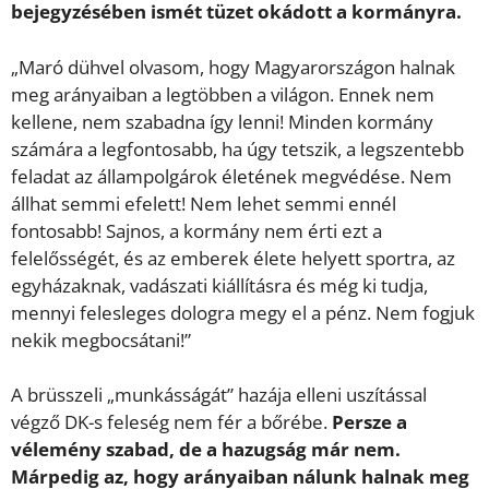
bejegyzésében ismét tüzet okádott a kormányra.
„Maró dühvel olvasom, hogy Magyarországon halnak
meg arányaiban a legtöbben a világon. Ennek nem
kellene, nem szabadna így lenni! Minden kormány
számára a legfontosabb, ha úgy tetszik, a legszentebb
feladat az állampolgárok életének megvédése. Nem
állhat semmi efelett! Nem lehet semmi ennél
fontosabb! Sajnos, a kormány nem érti ezt a
felelősségét, és az emberek élete helyett sportra, az
egyházaknak, vadászati kiállításra és még ki tudja,
mennyi felesleges dologra megy el a pénz. Nem fogjuk
nekik megbocsátani!”
A brüsszeli „munkásságát” hazája elleni uszítással
végző DK-s feleség nem fér a bőrébe.
Persze a
vélemény szabad, de a hazugság már nem.
Márpedig az, hogy arányaiban nálunk halnak meg