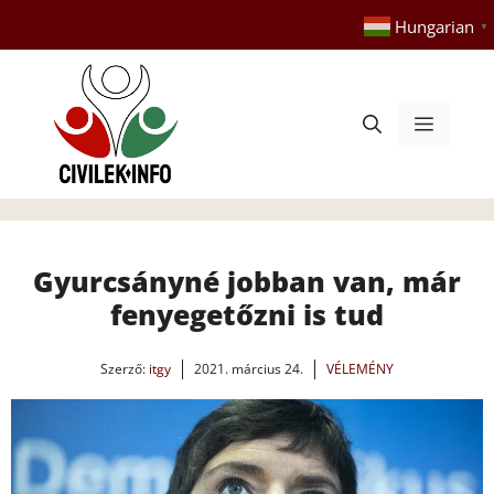
Kilépés
Hungarian
▼
a
tartalomba
Menü
Gyurcsányné jobban van, már
fenyegetőzni is tud
Szerző:
itgy
2021. március 24.
VÉLEMÉNY