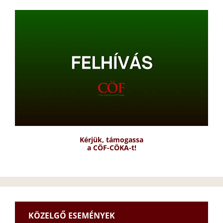
Kérjük, támogassa
a CÖF-CÖKA-t!
KÖZELGŐ ESEMÉNYEK