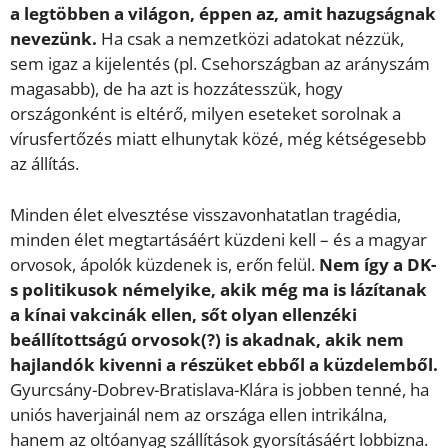
a legtöbben a világon, éppen az, amit hazugságnak
nevezünk.
Ha csak a nemzetközi adatokat nézzük,
sem igaz a kijelentés (pl. Csehországban az arányszám
magasabb), de ha azt is hozzátesszük, hogy
országonként is eltérő, milyen eseteket sorolnak a
vírusfertőzés miatt elhunytak közé, még kétségesebb
az állítás.
Minden élet elvesztése visszavonhatatlan tragédia,
minden élet megtartásáért küzdeni kell – és a magyar
orvosok, ápolók küzdenek is, erőn felül.
Nem így a DK-
s politikusok némelyike, akik még ma is lázítanak
a kínai vakcinák ellen, sőt olyan ellenzéki
beállítottságú orvosok(?) is akadnak, akik nem
hajlandók kivenni a részüket ebből a küzdelemből.
Gyurcsány-Dobrev-Bratislava-Klára is jobben tenné, ha
uniós haverjainál nem az országa ellen intrikálna,
hanem az oltóanyag szállítások gyorsításáért lobbizna.