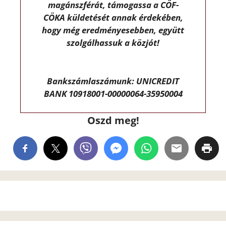
magánszférát, támogassa a CÖF-
CÖKA küldetését annak érdekében,
hogy még eredményesebben, együtt
szolgálhassuk a közjót!
Bankszámlaszámunk: UNICREDIT
BANK 10918001-00000064-35950004
Oszd meg!