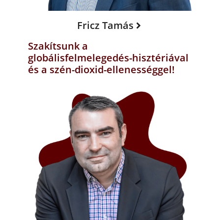
Fricz Tamás
Szakítsunk a
globálisfelmelegedés-hisztériával
és a szén-dioxid-ellenességgel!