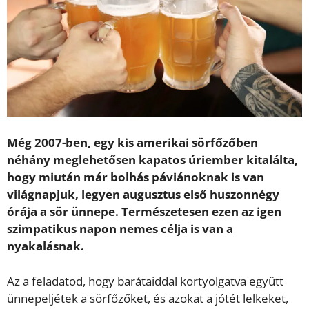
Még 2007-ben, egy kis amerikai sörfőzőben
néhány meglehetősen kapatos úriember kitalálta,
hogy miután már bolhás páviánoknak is van
világnapjuk, legyen augusztus első huszonnégy
órája a sör ünnepe. Természetesen ezen az igen
szimpatikus napon nemes célja is van a
nyakalásnak.
Az a feladatod, hogy barátaiddal kortyolgatva együtt
ünnepeljétek a sörfőzőket, és azokat a jótét lelkeket,