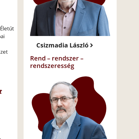
Életút
ai
Csizmadia László
ézet
Rend – rendszer –
rendszeresség
t