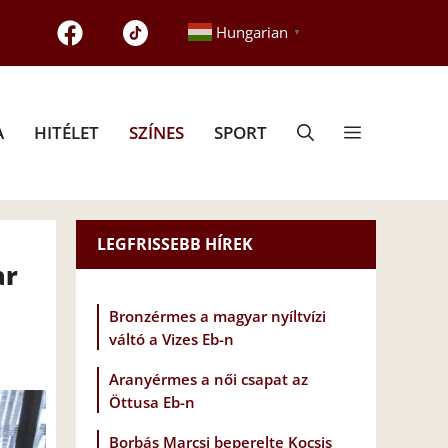
Hungarian
▼
A
HITÉLET
SZÍNES
SPORT
LEGFRISSEBB HÍREK
ar
Bronzérmes a magyar nyíltvízi
váltó a Vizes Eb-n
Aranyérmes a női csapat az
Öttusa Eb-n
Borbás Marcsi beperelte Kocsis