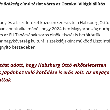
és örökség
című tárlat várta az Oszakai Világkiállítás
y és a Liszt Intézet közösen szervezte a Habsburg Ottó: 
óban annak alkalmából, hogy 2024-ben Magyarország európ
s az EU Tanácsának soros elnöki tisztét is betöltöttük –
ar nagykövetség kulturális szekciójaként működő Liszt Int
egnyitó beszédében.
itást adott, hogy Habsburg Ottó elkötelezetten
 Japánhoz való kötődése is erős volt. Az anyago
atták