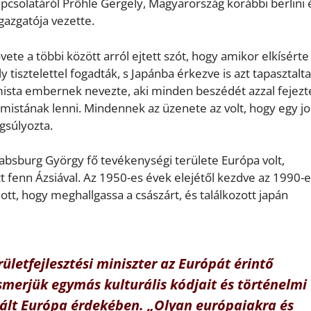
csolatáról Prőhle Gergely, Magyarország korábbi berlini 
gazgatója vezette.
te a többi között arról ejtett szót, hogy amikor elkísérte
tisztelettel fogadták, s Japánba érkezve is azt tapasztalta
mista embernek nevezte, aki minden beszédét azzal fejezt
mistának lenni. Mindennek az üzenete az volt, hogy egy j
gsúlyozta.
Habsburg György fő tevékenységi területe Európa volt,
t fenn Ázsiával. Az 1950-es évek elejétől kezdve az 1990-
tt, hogy meghallgassa a császárt, és találkozott japán
ületfejlesztési miniszter az Európát érintő
smerjük egymás kulturális kódjait és történelmi
grált Európa érdekében. „Olyan európaiakra és