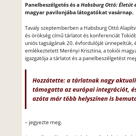
Panelbeszélgetés és a
Habsburg Ottó: Életút 
magyar pavilonjába látogatókat vasárnap.
Tavaly szeptemberben a Habsburg Ottó Alapítván
és örökség című tárlatot és konferenciát Toki
uniós tagságának 20. évfordulóját ünnepeltük, é
emlékeztetett Merényi Krisztina, a tokiói magy
igazgatója a tárlatot és a panelbeszélgetést m
Hozzátette: a tárlatnak nagy aktual
támogatta az európai integrációt, és
azóta már több helyszínen is bemut
– jegyezte meg.