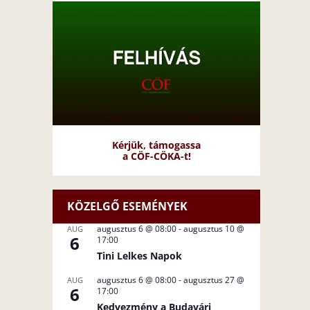
Kérjük, támogassa
a CÖF-CÖKA-t!
KÖZELGŐ ESEMÉNYEK
augusztus 6 @ 08:00
-
augusztus 10 @
AUG
6
17:00
Tini Lelkes Napok
augusztus 6 @ 08:00
-
augusztus 27 @
AUG
6
17:00
Kedvezmény a Budavári