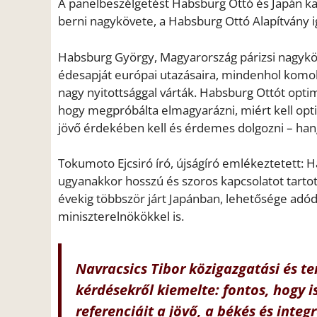
A panelbeszélgetést Habsburg Ottó és Japán kap
berni nagykövete, a Habsburg Ottó Alapítvány i
Habsburg György, Magyarország párizsi nagyköve
édesapját európai utazásaira, mindenhol komoly 
nagy nyitottsággal várták. Habsburg Ottót opti
hogy megpróbálta elmagyarázni, miért kell opti
jövő érdekében kell és érdemes dolgozni – han
Tokumoto Ejcsiró író, újságíró emlékeztetett: 
ugyanakkor hosszú és szoros kapcsolatot tartot
évekig többször járt Japánban, lehetősége adódo
miniszterelnökökkel is.
Navracsics Tibor közigazgatási és ter
kérdésekről kiemelte: fontos, hogy i
referenciáit a jövő, a békés és inte