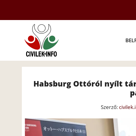
Kilépés
a
tartalomba
BEL
Habsburg Ottóról nyílt tár
p
Szerző:
civilek.