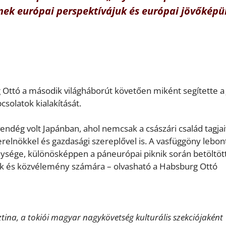
nek európai perspektívájuk és európai jövőképü
rg Ottó a második világháborút követően miként segítette a
csolatok kialakítását.
endég volt Japánban, ahol nemcsak a császári család tagjai
relnökkel és gazdasági szereplővel is. A vasfüggöny lebon
ysége, különösképpen a páneurópai piknik során betöltöt
usok és közvélemény számára – olvasható a Habsburg Ottó
tina, a tokiói magyar nagykövetség kulturális szekciójaként