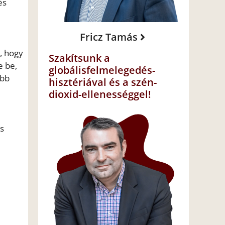
és
Fricz Tamás
, hogy
Szakítsunk a
e be,
globálisfelmelegedés-
obb
hisztériával és a szén-
dioxid-ellenességgel!
es