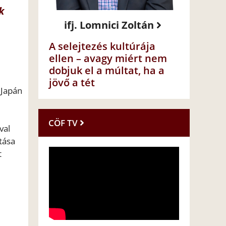
k
ifj. Lomnici Zoltán
A selejtezés kultúrája
ellen – avagy miért nem
dobjuk el a múltat, ha a
jövő a tét
 Japán
CÖF TV
val
tása
t