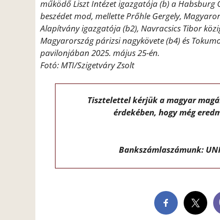
működő Liszt Intézet igazgatója (b) a Habsburg O
beszédet mod, mellette Prőhle Gergely, Magyaror
Alapítvány igazgatója (b2), Navracsics Tibor közi
Magyarország párizsi nagykövete (b4) és Tokumoto
pavilonjában 2025. május 25-én.
Fotó: MTI/Szigetváry Zsolt
Tisztelettel kérjük a magyar mag
érdekében, hogy még eredm
Bankszámlaszámunk: UNI