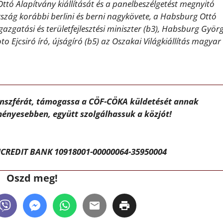
ttó Alapítvány kiállítását és a panelbeszélgetést megnyitó
szág korábbi berlini és berni nagykövete, a Habsburg Ottó
gazgatási és területfejlesztési miniszter (b3), Habsburg Györg
 Ejcsiró író, újságíró (b5) az Oszakai Világkiállítás magyar
ánszférát, támogassa a CÖF-CÖKA küldetését annak
ényesebben, együtt szolgálhassuk a közjót!
CREDIT BANK 10918001-00000064-35950004
Oszd meg!