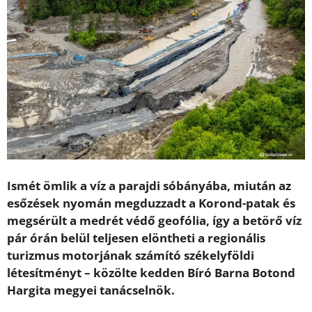
Ismét ömlik a víz a parajdi sóbányába, miután az
esőzések nyomán megduzzadt a Korond-patak és
megsérült a medrét védő geofólia, így a betörő víz
pár órán belül teljesen elöntheti a regionális
turizmus motorjának számító székelyföldi
létesítményt – közölte kedden Bíró Barna Botond
Hargita megyei tanácselnök.