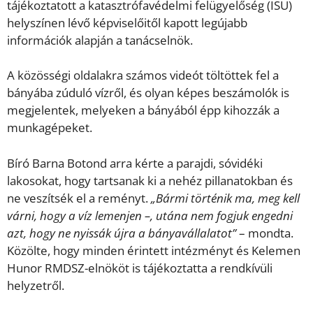
tájékoztatott a katasztrófavédelmi felügyelőség (ISU)
helyszínen lévő képviselőitől kapott legújabb
információk alapján a tanácselnök.
A közösségi oldalakra számos videót töltöttek fel a
bányába zúduló vízről, és olyan képes beszámolók is
megjelentek, melyeken a bányából épp kihozzák a
munkagépeket.
Bíró Barna Botond arra kérte a parajdi, sóvidéki
lakosokat, hogy tartsanak ki a nehéz pillanatokban és
ne veszítsék el a reményt.
„Bármi történik ma, meg kell
várni, hogy a víz lemenjen –, utána nem fogjuk engedni
azt, hogy ne nyissák újra a bányavállalatot”
– mondta.
Közölte, hogy minden érintett intézményt és Kelemen
Hunor RMDSZ-elnököt is tájékoztatta a rendkívüli
helyzetről.