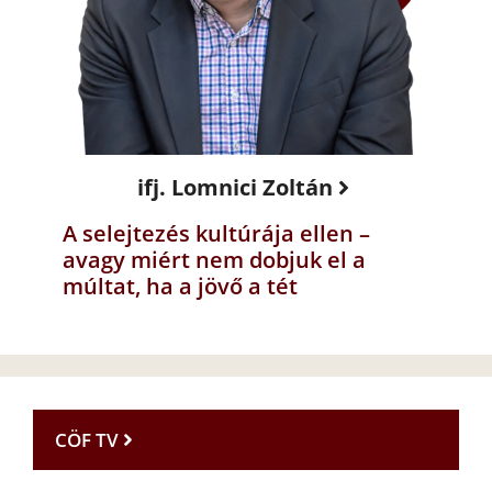
ifj. Lomnici Zoltán
A selejtezés kultúrája ellen –
avagy miért nem dobjuk el a
múltat, ha a jövő a tét
CÖF TV