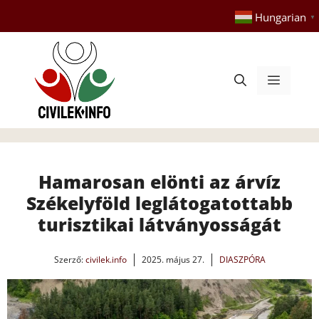
Kilépés
Hungarian
▼
a
tartalomba
Menü
Hamarosan elönti az árvíz
Székelyföld leglátogatottabb
turisztikai látványosságát
Szerző:
civilek.info
2025. május 27.
DIASZPÓRA