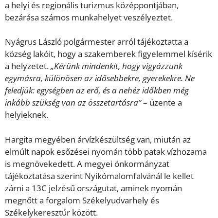
a helyi és regionális turizmus középpontjában,
bezárása számos munkahelyet veszélyeztet.
Nyágrus László polgármester arról tájékoztatta a
község lakóit, hogy a szakemberek figyelemmel kísérik
a helyzetet.
„Kérünk mindenkit, hogy vigyázzunk
egymásra, különösen az idősebbekre, gyerekekre. Ne
feledjük: egységben az erő, és a nehéz időkben még
inkább szükség van az összetartásra”
– üzente a
helyieknek.
Hargita megyében árvízkészültség van, miután az
elmúlt napok esőzései nyomán több patak vízhozama
is megnövekedett. A megyei önkormányzat
tájékoztatása szerint Nyikómalomfalvánál le kellet
zárni a 13C jelzésű országutat, aminek nyomán
megnőtt a forgalom Székelyudvarhely és
Székelykeresztúr között.