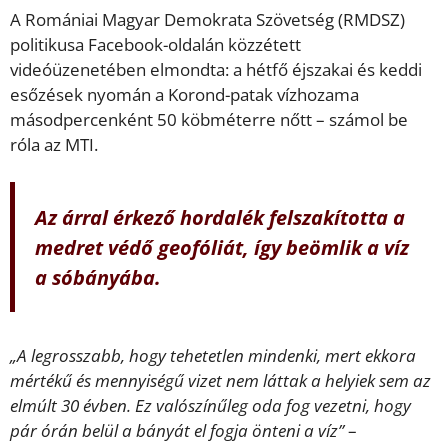
A Romániai Magyar Demokrata Szövetség (RMDSZ)
politikusa Facebook-oldalán közzétett
videóüzenetében elmondta: a hétfő éjszakai és keddi
esőzések nyomán a Korond-patak vízhozama
másodpercenként 50 köbméterre nőtt – számol be
róla az MTI.
Az árral érkező hordalék felszakította a
medret védő geofóliát, így beömlik a víz
a sóbányába.
„A legrosszabb, hogy tehetetlen mindenki, mert ekkora
mértékű és mennyiségű vizet nem láttak a helyiek sem az
elmúlt 30 évben. Ez valószínűleg oda fog vezetni, hogy
pár órán belül a bányát el fogja önteni a víz”
–