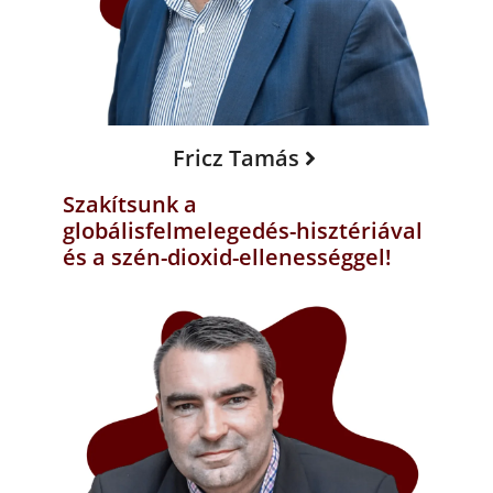
Fricz Tamás
Szakítsunk a
globálisfelmelegedés-hisztériával
és a szén-dioxid-ellenességgel!