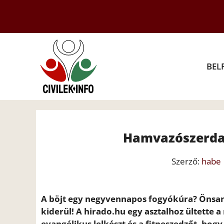
Kilépés
a
tartalomba
BEL
Hamvazószerda:
Szerző:
habe
A böjt egy negyvennapos fogyókúra? Önsan
kiderül!
A hirado.hu egy asztalhoz ültette a
evangélikus lelkészt és a fitneszedzőt, hogy