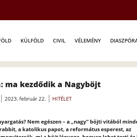
FÖLD
KÜLFÖLD
CIVIL
VÉLEMÉNY
DIASZPÓR
 ma kezdődik a Nagyböjt
2023. február 22.
HITÉLET
yargatás? Nem egészen – a „nagy” böjti vitából mind
 rabbit, a katolikus papot, a református esperest, az
 megvitassák, mi a böjt lényege, hogyan lehet testi és 