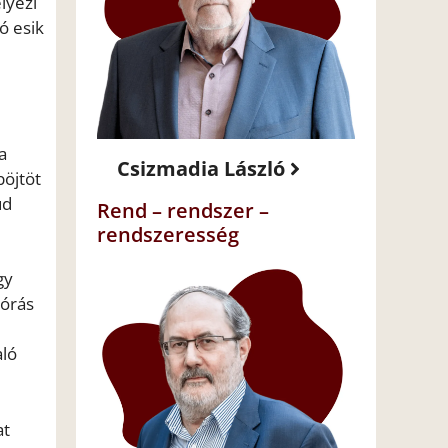
lyezi
ó esik
a
Csizmadia László
böjtöt
ud
Rend – rendszer –
rendszeresség
gy
 órás
aló
at