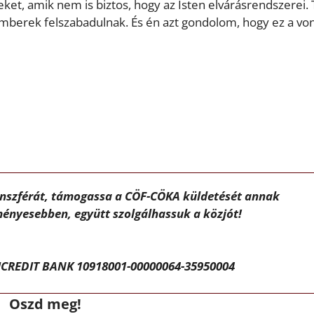
ket, amik nem is biztos, hogy az Isten elvárásrendszerei.
 emberek felszabadulnak. És én azt gondolom, hogy ez a von
ánszférát, támogassa a CÖF-CÖKA küldetését annak
ényesebben, együtt szolgálhassuk a közjót!
CREDIT BANK 10918001-00000064-35950004
Oszd meg!