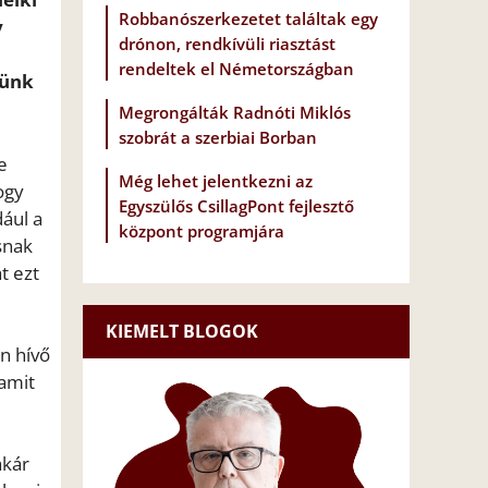
Robbanószerkezetet találtak egy
y
drónon, rendkívüli riasztást
rendeltek el Németországban
tünk
Megrongálták Radnóti Miklós
szobrát a szerbiai Borban
e
Még lehet jelentkezni az
ogy
Egyszülős CsillagPont fejlesztő
dául a
központ programjára
snak
t ezt
KIEMELT BLOGOK
n hívő
 amit
akár