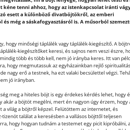
it kéne tenni ahhoz, hogy az istenkapcsolat iránti vág
zó esett a különböző divatböjtökről, az emberi
l és még a sáskafogyasztásról is.
A műsorból szemez
 hogy minőségi táplálék vagy táplálék-kiegészítő. A böjtr
plálék-kiegészítőket keresi, és sajnos nem veszi észre, h
indig több és több kell, nem jó irányba keres. Itt van pél
rra, hogy megmutassuk az egyházainkban rejlő spiritualitá
e nagy erő a testnek, ha ezt valaki becsülettel végzi. Tehá
nem jó irányban.
ség meg a hiteles böjt is egy érdekes kérdés lehet, hogy é
gy akár a böjtöt megélni, mert én nagyon úgy érzem, hogy
a világ a böjtről képzel. Felütöttem az internetet, és
izenöt találat a keresésben a vallásos böjttől teljesen
rra, hogy hogyan tudnám a testemet egy picit kipróbálni, 