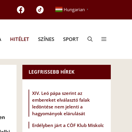
Hungarian
▼
A
HITÉLET
SZÍNES
SPORT
LEGFRISSEBB HÍREK
XIV. Leó pápa szerint az
embereket elválasztó falak
ledöntése nem jelenti a
hagyományok elárulását
en
Erdélyben járt a CÖF Klub Miskolc
lelki