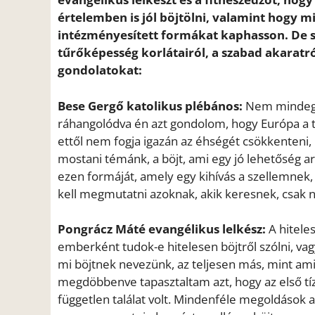
értelemben is jól böjtölni, valamint hogy m
intézményesített formákat kaphasson. De s
tűrőképesség korlátairól, a szabad akaratró
gondolatokat:
Bese Gergő katolikus plébános:
Nem mindegy,
ráhangolódva én azt gondolom, hogy Európa a tá
ettől nem fogja igazán az éhségét csökkenteni, m
mostani témánk, a böjt, ami egy jó lehetőség a
ezen formáját, amely egy kihívás a szellemnek, d
kell megmutatni azoknak, akik keresnek, csak 
Pongrácz Máté evangélikus lelkész:
A hiteles
emberként tudok-e hitelesen böjtről szólni, va
mi böjtnek nevezünk, az teljesen más, mint amit 
megdöbbenve tapasztaltam azt, hogy az első tíz-t
független találat volt. Mindenféle megoldások a