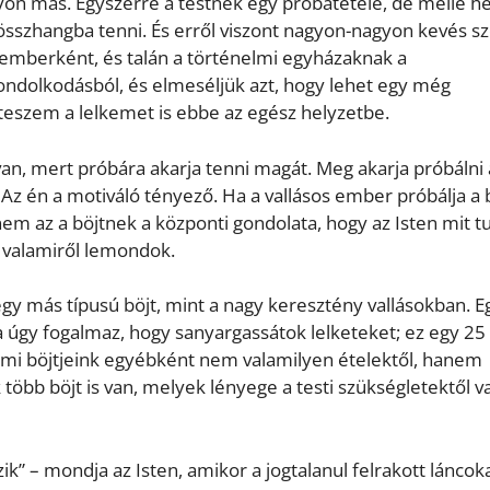
gyon más. Egyszerre a testnek egy próbatétele, de mellé he
lja összhangba tenni. És erről viszont nagyon-nagyon kevés sz
emberként, és talán a történelmi egyházaknak a
ondolkodásból, és elmeséljük azt, hogy lehet egy még
ateszem a lelkemet is ebbe az egész helyzetbe.
van, mert próbára akarja tenni magát. Meg akarja próbálni 
Az én a motiváló tényező. Ha a vallásos ember próbálja a 
m az a böjtnek a központi gondolata, hogy az Isten mit t
n valamiről lemondok.
egy más típusú böjt, mint a nagy keresztény vallásokban. E
óra úgy fogalmaz, hogy sanyargassátok lelketeket; ez egy 25
 A mi böjtjeink egyébként nem valamilyen ételektől, hanem
több böjt is van, melyek lényege a testi szükségletektől v
zik” – mondja az Isten, amikor a jogtalanul felrakott láncok