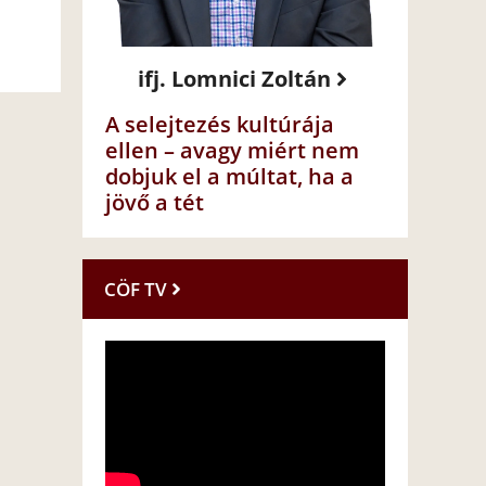
ifj. Lomnici Zoltán
A selejtezés kultúrája
ellen – avagy miért nem
dobjuk el a múltat, ha a
jövő a tét
CÖF TV