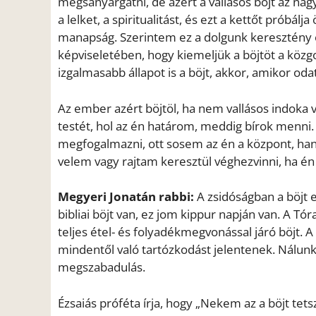
megsanyargatni, de azért a vallásos böjt az na
a lelket, a spiritualitást, és ezt a kettőt próbá
manapság. Szerintem ez a dolgunk keresztény 
képviseletében, hogy kiemeljük a böjtöt a közg
izgalmasabb állapot is a böjt, akkor, amikor od
Az ember azért böjtöl, ha nem vallásos indoka 
testét, hol az én határom, meddig bírok menni. 
megfogalmazni, ott sosem az én a központ, hane
velem vagy rajtam keresztül véghezvinni, ha é
Megyeri Jonatán rabbi:
A zsidóságban a böjt 
bibliai böjt van, ez jom kippur napján van. A T
teljes étel- és folyadékmegvonással járó böjt.
mindentől való tartózkodást jelentenek. Nálunk 
megszabadulás.
Ézsaiás próféta írja, hogy „Nekem az a böjt tets