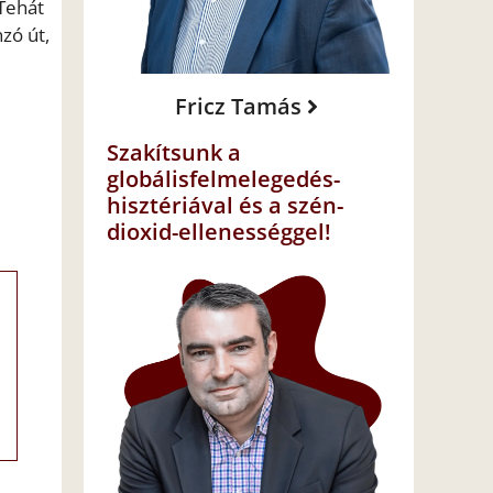
 Tehát
zó út,
Fricz Tamás
Szakítsunk a
globálisfelmelegedés-
hisztériával és a szén-
dioxid-ellenességgel!