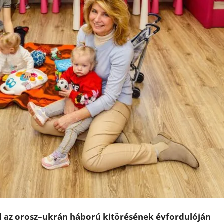
l az orosz–ukrán háború kitörésének évfordulóján