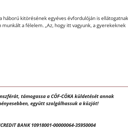
a háború kitörésének egyéves évfordulóján is ellátogatna
 munkált a félelem. „Az, hogy itt vagyunk, a gyerekeknek
ánszférát, támogassa a CÖF-CÖKA küldetését annak
ényesebben, együtt szolgálhassuk a közjót!
CREDIT BANK 10918001-00000064-35950004