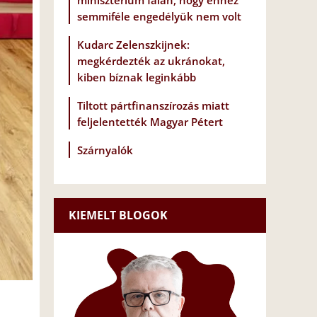
minisztérium falán, hogy ehhez
semmiféle engedélyük nem volt
Kudarc Zelenszkijnek:
megkérdezték az ukránokat,
kiben bíznak leginkább
Tiltott pártfinanszírozás miatt
feljelentették Magyar Pétert
Szárnyalók
KIEMELT BLOGOK