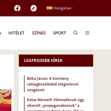
Hungarian
▼
A
HITÉLET
SZÍNES
SPORT
LEGFRISSEBB HÍREK
Bóka János: A kormány
válságkezelésből elégtelenre
vizsgázott
Kátai-Németh Vilmoséknak úgy
sikerült „propagandázniuk” a