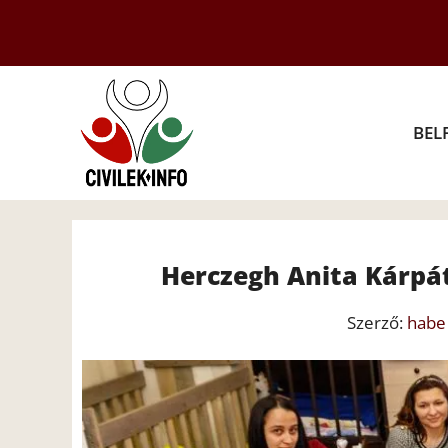
Kilépés
a
tartalomba
BEL
Herczegh Anita Kárpát
Szerző:
habe