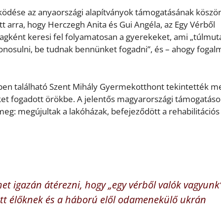
ödése az anyaországi alapítványok támogatásának köszö
t arra, hogy Herczegh Anita és Gui Angéla, az Egy Vérből
tagként keresi fel folyamatosan a gyerekeket, ami „túlmut
zonosulni, be tudnak bennünket fogadni”, és – ahogy fogal
ben található Szent Mihály Gyermekotthont tekintették m
eket fogadott örökbe. A jelentős magyarországi támogatás
g: megújultak a lakóházak, befejeződött a rehabilitációs
t igazán átérezni, hogy „egy vérből valók vagyunk
ott élőknek és a háború elől odamenekülő ukrán