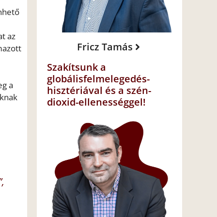
nhető
at az
Fricz Tamás
mazott
Szakítsunk a
globálisfelmelegedés-
eg a
hisztériával és a szén-
oknak
dioxid-ellenességgel!
”,