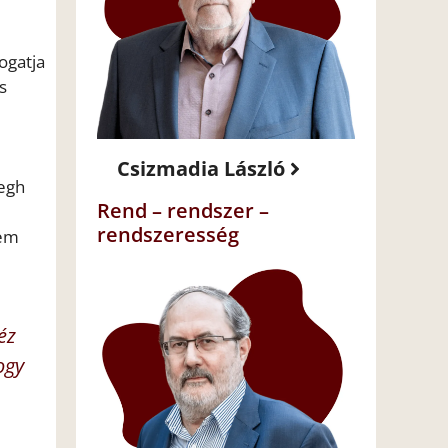
ogatja
s
Csizmadia László
zegh
Rend – rendszer –
rendszeresség
nem
éz
ogy