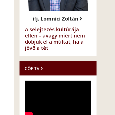
k
ifj. Lomnici Zoltán
A selejtezés kultúrája
ellen – avagy miért nem
dobjuk el a múltat, ha a
jövő a tét
CÖF TV