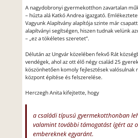
A nagydobronyi gyermekotthon zavartalan műk
– húzta alá Katkó Andrea igazgató. Emlékeztetet
Vagyunk Alapítvány alapítója szinte már csapat
alapítványi segítségen, hiszen tudnak velünk a
– „ez a tökéletes szeretet”.
Délután az Ungvár közelében fekvő Rát község
vendégek, ahol az ott élő négy család 25 gyer
köszönhetően komoly fejlesztések valósulnak me
központ építése és felszerelése.
Herczegh Anita kifejtette, hogy
a családi típusú gyermekotthonban lehe
valamint további támogatást ígért az 
embereknek egyaránt.