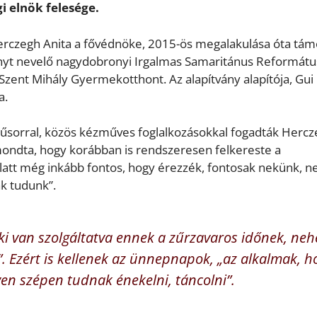
i elnök felesége.
erczegh Anita a fővédnöke, 2015-ös megalakulása óta tám
eányt nevelő nagydobronyi Irgalmas Samaritánus Reformátu
 Szent Mihály Gyermekotthont. Az alapítvány alapítója, Gui
a.
sorral, közös kézműves foglalkozásokkal fogadták Herc
mondta, hogy korábban is rendszeresen felkereste a
latt még inkább fontos, hogy érezzék, fontosak nekünk, 
k tudunk”.
ki van szolgáltatva ennek a zűrzavaros időnek, neh
”. Ezért is kellenek az ünnepnapok, „az alkalmak, h
en szépen tudnak énekelni, táncolni”.