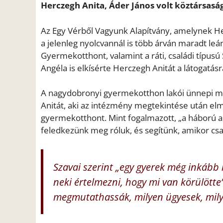
Herczegh Anita, Áder János volt köztársaság
Az Egy Vérből Vagyunk Alapítvány, amelynek H
a jelenleg nyolcvannál is több árván maradt l
Gyermekotthont, valamint a ráti, családi típusú
Angéla is elkísérte Herczegh Anitát a látogatásr
A nagydobronyi gyermekotthon lakói ünnepi mű
Anitát, aki az intézmény megtekintése után el
gyermekotthont. Mint fogalmazott, „a háború a
feledkezünk meg róluk, és segítünk, amikor csa
Szavai szerint „egy gyerek még inkább 
neki értelmezni, hogy mi van körülötte
megmutathassák, milyen ügyesek, mily