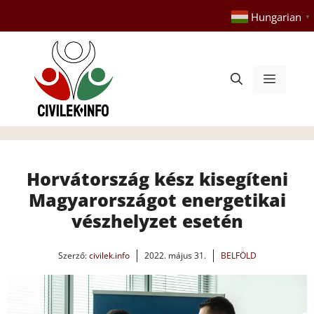
Kilépés
Hungarian
▼
a
tartalomba
Menü
Horvátország kész kisegíteni
Magyarországot energetikai
vészhelyzet esetén
Szerző:
civilek.info
2022. május 31.
BELFÖLD