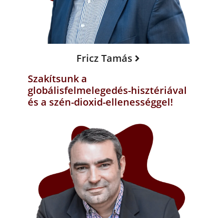
Fricz Tamás
Szakítsunk a
globálisfelmelegedés-hisztériával
és a szén-dioxid-ellenességgel!