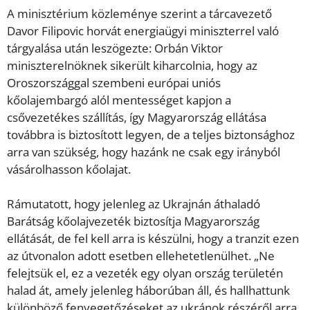
A minisztérium közleménye szerint a tárcavezető
Davor Filipovic horvát energiaügyi miniszterrel való
tárgyalása után leszögezte: Orbán Viktor
miniszterelnöknek sikerült kiharcolnia, hogy az
Oroszországgal szembeni európai uniós
kőolajembargó alól mentességet kapjon a
csővezetékes szállítás, így Magyarország ellátása
továbbra is biztosított legyen, de a teljes biztonsághoz
arra van szükség, hogy hazánk ne csak egy irányból
vásárolhasson kőolajat.
Rámutatott, hogy jelenleg az Ukrajnán áthaladó
Barátság kőolajvezeték biztosítja Magyarország
ellátását, de fel kell arra is készülni, hogy a tranzit ezen
az útvonalon adott esetben ellehetetlenülhet. „Ne
felejtsük el, ez a vezeték egy olyan ország területén
halad át, amely jelenleg háborúban áll, és hallhattunk
különböző fenyegetőzéseket az ukránok részéről arra