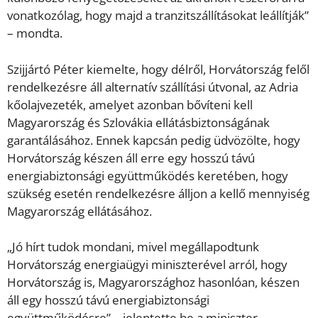
vonatkozólag, hogy majd a tranzitszállításokat leállítják”
– mondta.
Szijjártó Péter kiemelte, hogy délről, Horvátország felől
rendelkezésre áll alternatív szállítási útvonal, az Adria
kőolajvezeték, amelyet azonban bővíteni kell
Magyarország és Szlovákia ellátásbiztonságának
garantálásához. Ennek kapcsán pedig üdvözölte, hogy
Horvátország készen áll erre egy hosszú távú
energiabiztonsági együttműködés keretében, hogy
szükség esetén rendelkezésre álljon a kellő mennyiség
Magyarország ellátásához.
„Jó hírt tudok mondani, mivel megállapodtunk
Horvátország energiaügyi miniszterével arról, hogy
Horvátország is, Magyarországhoz hasonlóan, készen
áll egy hosszú távú energiabiztonsági
együttműködésre” – jelentette be a miniszter.