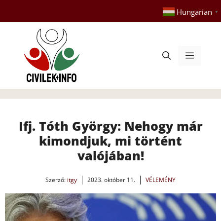
Kilépés
Hungarian
▼
a
tartalomba
Menü
Ifj. Tóth György: Nehogy már
kimondjuk, mi történt
valójában!
Szerző:
itgy
2023. október 11.
VÉLEMÉNY