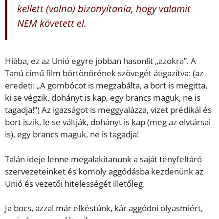
kellett (volna) bizonyítania, hogy valamit
NEM követett el.
Hiába, ez az Unió egyre jobban hasonlít „azokra”. A
Tanú című film börtönőrének szövegét átigazítva: (az
eredeti: „A gombócot is megzabálta, a bort is megitta,
ki se végzik, dohányt is kap, egy brancs maguk, ne is
tagadja!”) Az igazságot is meggyalázza, vizet prédikál és
bort iszik, le se váltják, dohányt is kap (meg az elvtársai
is), egy brancs maguk, ne is tagadja!
Talán ideje lenne megalakítanunk a saját tényfeltáró
szervezeteinket és komoly aggódásba kezdenünk az
Unió és vezetői hitelességét illetőleg.
Ja bocs, azzal már elkéstünk, kár aggódni olyasmiért,