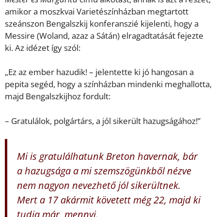
amikor a moszkvai Varietészínházban megtartott
szeánszon Bengalszkij konferanszié kijelenti, hogy a
Messire (Woland, azaz a Sátán) elragadtatását fejezte
ki. Az idézet így szól:
„Ez az ember hazudik! – jelentette ki jó hangosan a
pepita segéd, hogy a színházban mindenki meghallotta,
majd Bengalszkijhoz fordult:
– Gratulálok, polgártárs, a jól sikerült hazugságához!”
Mi is gratulálhatunk Breton havernak, bár
a hazugsága a mi szemszögünkből nézve
nem nagyon nevezhető jól sikerültnek.
Mert a 17 akármit követett még 22, majd ki
tudja már, mennyi.