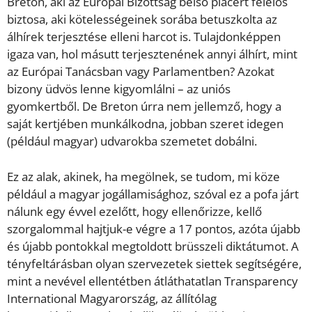
Breton, aki az Európai Bizottság belső piacért felelős
biztosa, aki kötelességeinek sorába betuszkolta az
álhírek terjesztése elleni harcot is. Tulajdonképpen
igaza van, hol másutt terjesztenének annyi álhírt, mint
az Európai Tanácsban vagy Parlamentben? Azokat
bizony üdvös lenne kigyomlálni – az uniós
gyomkertből. De Breton úrra nem jellemző, hogy a
saját kertjében munkálkodna, jobban szeret idegen
(például magyar) udvarokba szemetet dobálni.
Ez az alak, akinek, ha megölnek, se tudom, mi köze
például a magyar jogállamisághoz, szóval ez a pofa járt
nálunk egy évvel ezelőtt, hogy ellenőrizze, kellő
szorgalommal hajtjuk-e végre a 17 pontos, azóta újabb
és újabb pontokkal megtoldott brüsszeli diktátumot. A
tényfeltárásban olyan szervezetek siettek segítségére,
mint a nevével ellentétben átláthatatlan Transparency
International Magyarország, az állítólag