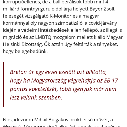
korrupcióellenes, de a balliberálisok több mint 4
milliárd forintnyi guruló dollárja helyett Bayer Zsolt
feleségét vizsgálgató K-Monitor és a magyar
kormánnyal oly nagyon szimpatizáló, a covid-járvány
idején a védelmi intézkedések ellen fellépő, az illegális
migráció és az LMBTQ mozgalom mellett kiálló Magyar
Helsinki Bizottság. Ők aztán úgy feltárták a tényeket,
hogy belegebedünk.
Breton úr egy évvel ezelőtt azt állította,
hogy ha Magyarország végrehajtja az EB 17
pontos követelését, több igényük már nem
lesz velünk szemben.
Nos, idézném Mihail Bulgakov örökbecsű művét, a
Mester és Margarita
című alkotást, annak is azt a részét,