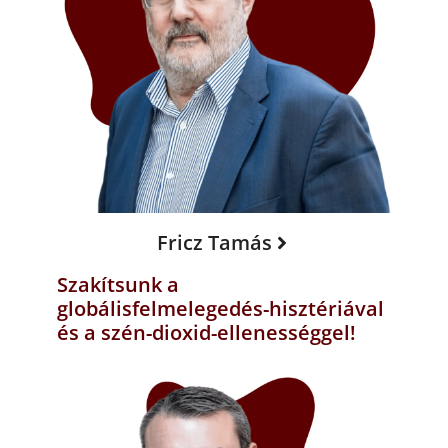
Fricz Tamás
Szakítsunk a
globálisfelmelegedés-hisztériával
és a szén-dioxid-ellenességgel!