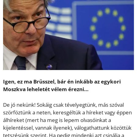
Igen, ez ma Brüsszel, bár én inkább az egykori
Moszkva leheletét vélem érezni…
De jó nekünk! Sokáig csak tévelyegtünk, más szóval
szörföztünk a neten, keresgéltük a híreket vagy éppen
álhíreket (mert ha meg is lepem olvasóinkat a
kijelentéssel, vannak ilyenek), válogathattunk közöttük
tetszésünk szerint. Ha pedig mindenki azt csinálja a