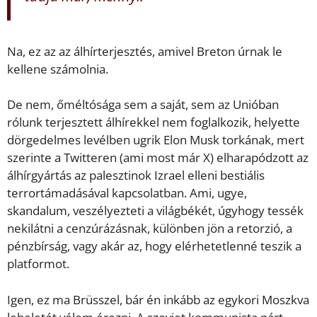
Na, ez az az álhírterjesztés, amivel Breton úrnak le
kellene számolnia.
De nem, őméltósága sem a saját, sem az Unióban
rólunk terjesztett álhírekkel nem foglalkozik, helyette
dörgedelmes levélben ugrik Elon Musk torkának, mert
szerinte a Twitteren (ami most már X) elharapódzott az
álhírgyártás az palesztinok Izrael elleni bestiális
terrortámadásával kapcsolatban. Ami, ugye,
skandalum, veszélyezteti a világbékét, úgyhogy tessék
nekilátni a cenzúrázásnak, különben jön a retorzió, a
pénzbírság, vagy akár az, hogy elérhetetlenné teszik a
platformot.
Igen, ez ma Brüsszel, bár én inkább az egykori Moszkva