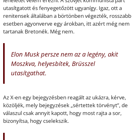
leheletét vélem érezni. A szovjet kommunista párt
utasítgatott és fenyegetőzött ugyanígy. Igaz, ott a
renitensek általában a börtönben végezték, rosszabb
esetben agyonverve egy árokban, itt azért még nem
tartanak Bretonék. Még nem.
Elon Musk persze nem az a legény, akit
Moszkva, helyesbítek, Brüsszel
utasítgathat.
Az X-en egy bejegyzésben reagált az ukázra, kérve,
közöljék, mely bejegyzések „sértettek törvényt”, de
válaszul csak annyit kapott, hogy most rajta a sor,
bizonyítsa, hogy cselekszik.