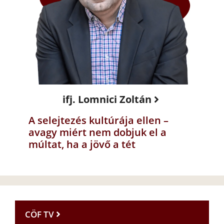
ifj. Lomnici Zoltán
A selejtezés kultúrája ellen –
avagy miért nem dobjuk el a
múltat, ha a jövő a tét
CÖF TV