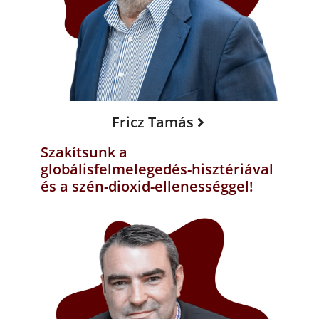
Fricz Tamás
Szakítsunk a
globálisfelmelegedés-hisztériával
és a szén-dioxid-ellenességgel!