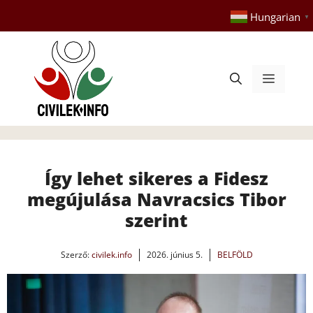
Kilépés
Hungarian
▼
a
tartalomba
Menü
Így lehet sikeres a Fidesz
megújulása Navracsics Tibor
szerint
Szerző:
civilek.info
2026. június 5.
BELFÖLD