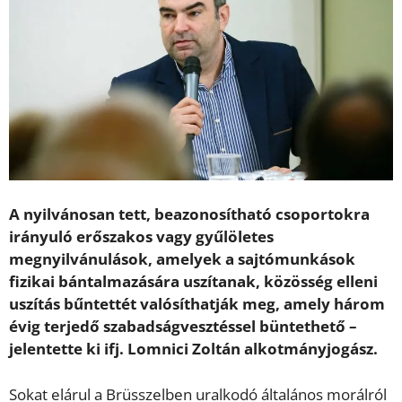
A nyilvánosan tett, beazonosítható csoportokra
irányuló erőszakos vagy gyűlöletes
megnyilvánulások, amelyek a sajtómunkások
fizikai bántalmazására uszítanak, közösség elleni
uszítás bűntettét valósíthatják meg, amely három
évig terjedő szabadságvesztéssel büntethető –
jelentette ki ifj. Lomnici Zoltán alkotmányjogász.
Sokat elárul a Brüsszelben uralkodó általános morálról