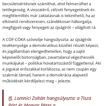
becsületsértésnek számíthat, ahol felmerülhet a
tettlegesség. A visszatérő, célzott fenyegetések és
megfélemlítés már zaklatásnak is tekinthető, ha az
elkövető rendszeresen, szándékosan háborgatja,
megfigyeli vagy fenyegeti az újságírót – világított rá.
A CÖF-CÖKA szóvivője hangsúlyozta: az újságírók
tevékenysége a demokratikus közélet részét képezi,
és jogállamban elengedhetetlen, hogy a sajtó
képviselői biztonságban, zavartalanul végezhessék
munkájukat – politikai hovatartozástól függetlenül. Aki
e jogukat erőszakkal korlátozza, az nem csupán egy
szakmát támad, hanem a demokrácia alapvető
működését kérdőjelezi meg – jelezte.
Ifj. Lomnici Zoltán hangsúlyozta: a Tisza
Párt és Magyar Péter a