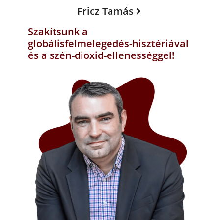
Fricz Tamás
Szakítsunk a
globálisfelmelegedés-hisztériával
és a szén-dioxid-ellenességgel!