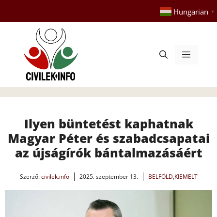
Kilépés
Hungarian
▼
a
tartalomba
Menü
Ilyen büntetést kaphatnak
Magyar Péter és szabadcsapatai
az újságírók bántalmazásáért
Szerző:
civilek.info
2025. szeptember 13.
BELFÖLD
,
KIEMELT