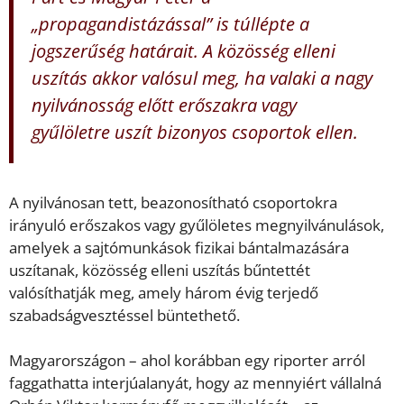
„propagandistázással” is túllépte a
jogszerűség határait. A közösség elleni
uszítás akkor valósul meg, ha valaki a nagy
nyilvánosság előtt erőszakra vagy
gyűlöletre uszít bizonyos csoportok ellen.
A nyilvánosan tett, beazonosítható csoportokra
irányuló erőszakos vagy gyűlöletes megnyilvánulások,
amelyek a sajtómunkások fizikai bántalmazására
uszítanak, közösség elleni uszítás bűntettét
valósíthatják meg, amely három évig terjedő
szabadságvesztéssel büntethető.
Magyarországon – ahol korábban egy riporter arról
faggathatta interjúalanyát, hogy az mennyiért vállalná