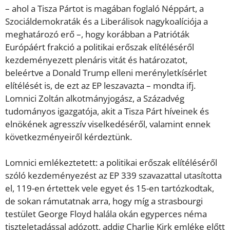
– ahol a Tisza Pártot is magában foglaló Néppárt, a
Szociáldemokraták és a Liberálisok nagykoalíciója a
meghatározó erő –, hogy korábban a Patrióták
Európáért frakció a politikai erőszak elítéléséről
kezdeményezett plenáris vitát és határozatot,
beleértve a Donald Trump elleni merényletkísérlet
elítélését is, de ezt az EP leszavazta – mondta ifj.
Lomnici Zoltán alkotmányjogász, a Századvég
tudományos igazgatója, akit a Tisza Párt híveinek és
elnökének agresszív viselkedéséről, valamint ennek
következményeiről kérdeztünk.
Lomnici emlékeztetett: a politikai erőszak elítéléséről
szóló kezdeményezést az EP 339 szavazattal utasította
el, 119-en értettek vele egyet és 15-en tartózkodtak,
de sokan rámutatnak arra, hogy míg a strasbourgi
testület George Floyd halála okán egyperces néma
tiszteletadással adózott, addig Charlie Kirk emléke előtt