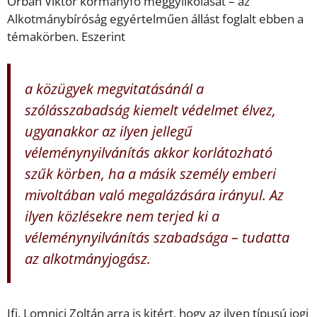
Orbán Viktor kormányfő meggyilkolását – az
Alkotmánybíróság egyértelműen állást foglalt ebben a
témakörben. Eszerint
a közügyek megvitatásánál a
szólásszabadság kiemelt védelmet élvez,
ugyanakkor az ilyen jellegű
véleménynyilvánítás akkor korlátozható
szűk körben, ha a másik személy emberi
mivoltában való megalázására irányul. Az
ilyen közlésekre nem terjed ki a
véleménynyilvánítás szabadsága – tudatta
az alkotmányjogász.
Ifj. Lomnici Zoltán arra is kitért, hogy az ilyen típusú jogi