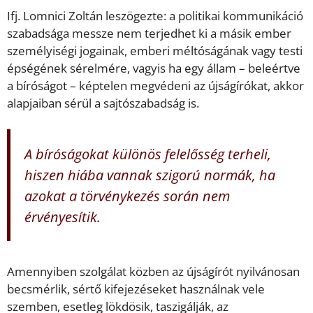
Ifj. Lomnici Zoltán leszögezte: a politikai kommunikáció
szabadsága messze nem terjedhet ki a másik ember
személyiségi jogainak, emberi méltóságának vagy testi
épségének sérelmére, vagyis ha egy állam – beleértve
a bíróságot – képtelen megvédeni az újságírókat, akkor
alapjaiban sérül a sajtószabadság is.
A bíróságokat különös felelősség terheli,
hiszen hiába vannak szigorú normák, ha
azokat a törvénykezés során nem
érvényesítik.
Amennyiben szolgálat közben az újságírót nyilvánosan
becsmérlik, sértő kifejezéseket használnak vele
szemben, esetleg lökdösik, taszigálják, az