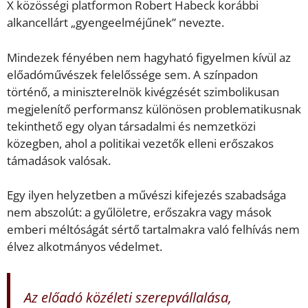
X közösségi platformon Robert Habeck korábbi
alkancellárt „gyengeelméjűnek” nevezte.
Mindezek fényében nem hagyható figyelmen kívül az
előadóművészek felelőssége sem. A színpadon
történő, a miniszterelnök kivégzését szimbolikusan
megjelenítő performansz különösen problematikusnak
tekinthető egy olyan társadalmi és nemzetközi
közegben, ahol a politikai vezetők elleni erőszakos
támadások valósak.
Egy ilyen helyzetben a művészi kifejezés szabadsága
nem abszolút: a gyűlöletre, erőszakra vagy mások
emberi méltóságát sértő tartalmakra való felhívás nem
élvez alkotmányos védelmet.
Az előadó közéleti szerepvállalása,