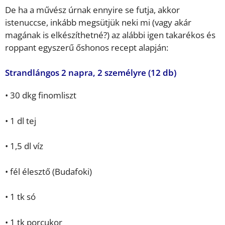
De ha a művész úrnak ennyire se futja, akkor
istenuccse, inkább megsütjük neki mi (vagy akár
magának is elkészíthetné?) az alábbi igen takarékos és
roppant egyszerű őshonos recept alapján:
Strandlángos 2 napra, 2 személyre (12 db)
• 30 dkg finomliszt
• 1 dl tej
• 1,5 dl víz
• fél élesztő (Budafoki)
• 1 tk só
• 1 tk porcukor