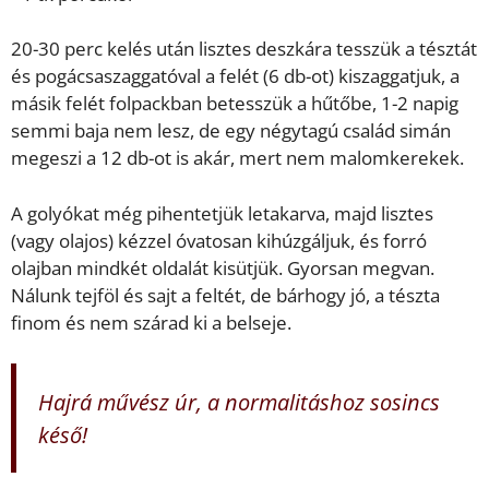
20-30 perc kelés után lisztes deszkára tesszük a tésztát
és pogácsaszaggatóval a felét (6 db-ot) kiszaggatjuk, a
másik felét folpackban betesszük a hűtőbe, 1-2 napig
semmi baja nem lesz, de egy négytagú család simán
megeszi a 12 db-ot is akár, mert nem malomkerekek.
A golyókat még pihentetjük letakarva, majd lisztes
(vagy olajos) kézzel óvatosan kihúzgáljuk, és forró
olajban mindkét oldalát kisütjük. Gyorsan megvan.
Nálunk tejföl és sajt a feltét, de bárhogy jó, a tészta
finom és nem szárad ki a belseje.
Hajrá művész úr, a normalitáshoz sosincs
késő!