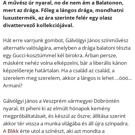
A művész úr nyaral, no de nem ám a Balatonon,
mert az drága. Főleg a lángos drága, mondhatni
luxustermék, az ára szerinte felér egy olasz
divattervező kollekciójával.
Hát erre varrjunk gombot, Gálvölgyi János színművész
alternatív valóságára, amelyben a drága balatoni tészta
egy Gucci-kosztümmel kél birokra. Árban persze,
másként nehéz volna elképzelni, bár a liberális kánon
képzelőereje határtalan. Ha a család az család, a
szerelem meg szerelem, akkor a lángos is lehet …ööö…
Armani?
Gálvölgyi János a Veszprém vármegyei Döbröntén
nyaral, itt piheni ki az elmúlt hónapok kemény
megpróbáltatásait, és készül az őszre; állítása szerint
akkor tér vissza a munka világába és áll újra színpadra.
A
Blikk
érte utol a színészt, aki azt mondta a