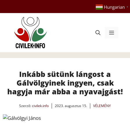
Kilépés
Hungarian
▼
a
tartalomba
Menü
Inkább sütünk lángost a
Gálvölgyinek ingyen, csak
hagyja már abba a nyavajgást!
Szerző:
civilek.info
2023. augusztus 15.
VÉLEMÉNY