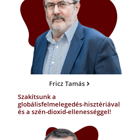
Fricz Tamás
Szakítsunk a
globálisfelmelegedés-hisztériával
és a szén-dioxid-ellenességgel!