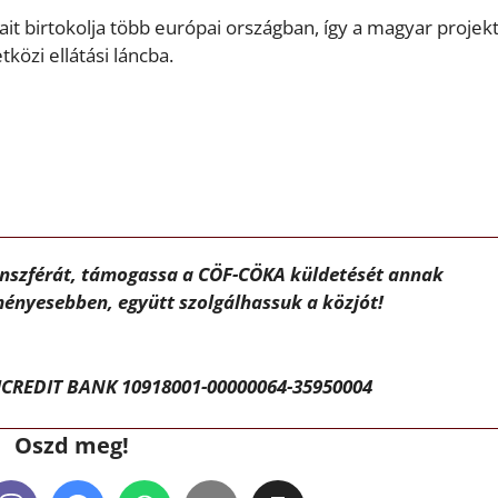
it birtokolja több európai országban, így a magyar projek
közi ellátási láncba.
ánszférát, támogassa a CÖF-CÖKA küldetését annak
ényesebben, együtt szolgálhassuk a közjót!
CREDIT BANK 10918001-00000064-35950004
Oszd meg!