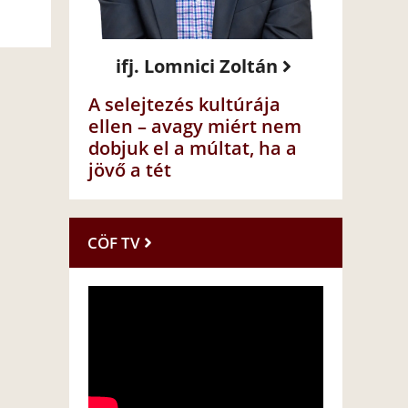
ifj. Lomnici Zoltán
A selejtezés kultúrája
ellen – avagy miért nem
dobjuk el a múltat, ha a
jövő a tét
CÖF TV