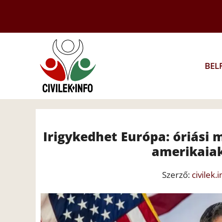
Kilépés
a
tartalomba
BEL
Irigykedhet Európa: óriási 
amerikaiak
Szerző:
civilek.i