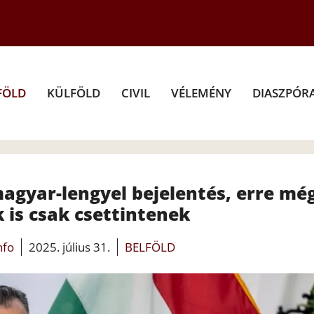
FÖLD
KÜLFÖLD
CIVIL
VÉLEMÉNY
DIASZPÓR
magyar-lengyel bejelentés, erre mé
 is csak csettintenek
nfo
2025. július 31.
BELFÖLD