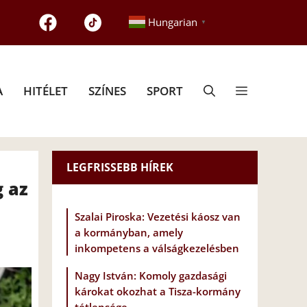
Hungarian
▼
A
HITÉLET
SZÍNES
SPORT
LEGFRISSEBB HÍREK
g az
Szalai Piroska: Vezetési káosz van
a kormányban, amely
inkompetens a válságkezelésben
Nagy István: Komoly gazdasági
károkat okozhat a Tisza-kormány