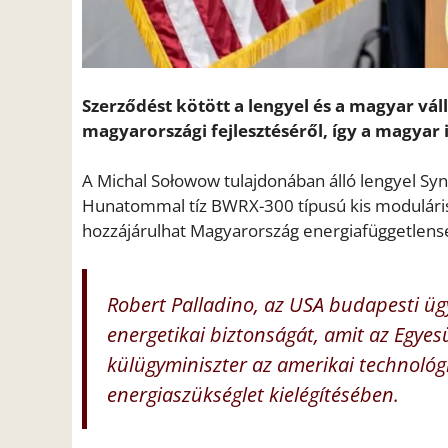
Szerződést kötött a lengyel és a magyar vál
magyarországi fejlesztéséről, így a magyar 
A Michal Sołowow tulajdonában álló lengyel Sy
Hunatommal tíz BWRX-300 típusú kis moduláris
hozzájárulhat Magyarország energiafüggetlenség
Robert Palladino, az USA budapesti ügy
energetikai biztonságát, amit az Egyesü
külügyminiszter az amerikai technoló
energiaszükséglet kielégítésében.