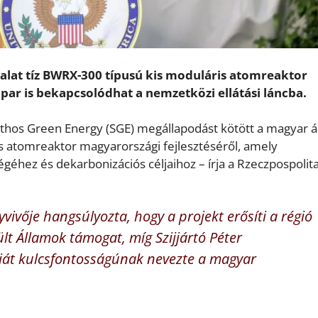
lalat tíz BWRX-300 típusú kis moduláris atomreaktor
ipar is bekapcsolódhat a nemzetközi ellátási láncba.
nthos Green Energy (SGE) megállapodást kötött a magyar á
 atomreaktor magyarországi fejlesztéséről, amely
éhez és dekarbonizációs céljaihoz – írja a Rzeczpospolita
vivője hangsúlyozta, hogy a projekt erősíti a régió
lt Államok támogat, míg Szijjártó Péter
giát kulcsfontosságúnak nevezte a magyar