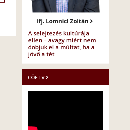
ifj. Lomnici Zoltán
A selejtezés kultúrája
ellen – avagy miért nem
dobjuk el a múltat, ha a
jövő a tét
CÖF TV