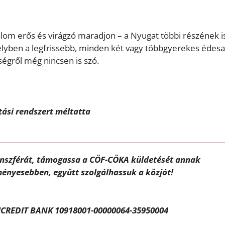
lom erős és virágzó maradjon – a Nyugat többi részének i
amelyben a legfrissebb, minden két vagy többgyerekes édes
égről még nincsen is szó.
ási rendszert méltatta
ánszférát, támogassa a CÖF-CÖKA küldetését annak
ényesebben, együtt szolgálhassuk a közjót!
CREDIT BANK 10918001-00000064-35950004