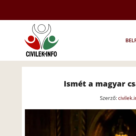
Kilépés
a
tartalomba
BEL
Ismét a magyar cs
Szerző:
civilek.