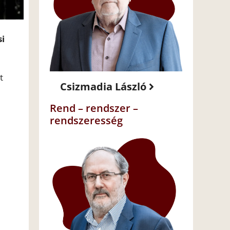
si
t
Csizmadia László
Rend – rendszer –
rendszeresség