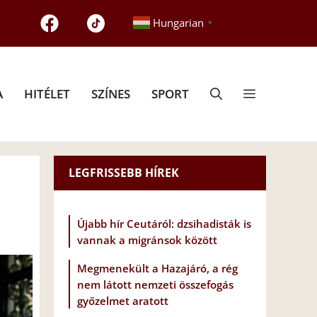
Hungarian
▼
A
HITÉLET
SZÍNES
SPORT
LEGFRISSEBB HÍREK
Újabb hír Ceutáról: dzsihadisták is
vannak a migránsok között
Megmenekült a Hazajáró, a rég
nem látott nemzeti összefogás
győzelmet aratott