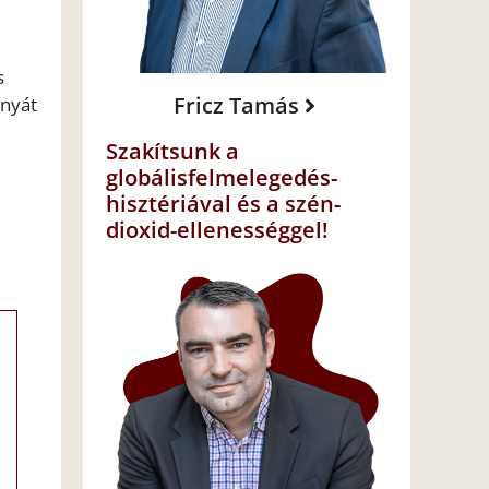
s
Fricz Tamás
anyát
Szakítsunk a
globálisfelmelegedés-
hisztériával és a szén-
dioxid-ellenességgel!