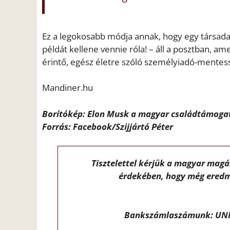
Ez a legokosabb módja annak, hogy egy társada
példát kellene vennie róla! – áll a posztban, 
érintő, egész életre szóló személyiadó-mentess
Mandiner.hu
Borítókép: Elon Musk a magyar családtámogat
Forrás: Facebook/Szijjártó Péter
Tisztelettel kérjük a magyar mag
érdekében, hogy még eredm
Bankszámlaszámunk: UNI