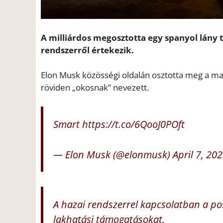
A milliárdos megosztotta egy spanyol lány
rendszerről értekezik.
Elon Musk közösségi oldalán osztotta meg a m
röviden „okosnak” nevezett.
Smart
https://t.co/6QooJ0POft
— Elon Musk (@elonmusk)
April 7, 20
A hazai rendszerrel kapcsolatban a p
lakhatási támogatásokat.