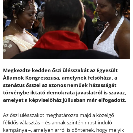
Megkezdte kedden őszi ülésszakát az Egyesült
Államok Kongresszusa, amelynek felsőháza, a
szenátus ősszel az azonos neműek házasságát
törvénybe iktató demokrata javaslatról is szavaz,
amelyet a képviselőház júliusban már elfogadott.
Az őszi ülésszakot meghatározza majd a közelgő
félidős választás – és annak szintén most induló
kampánya –, amelyen arról is döntenek, hogy melyik