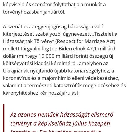
képviselő és szenátor folytathatja a munkát a
törvényhozásban januártól.
A szenátus az egyenjogúság házasságra való
kiterjesztését szabályozó, úgynevezett „Tisztelet a
Házasságnak Törvény” (Respect for Marriage Act)
mellett tárgyalni fog Joe Biden elnök 47,1 milliárd
dollár (mintegy 19 000 milliárd forint) összegű új
költségvetési kiadási kérelméről, amelyben az
Ukrajnának nyújtandó újabb katonai segélyhez, a
koronavírus és a majomhimlő elleni védekezéshez,
valamint a természeti katasztrófák megelőzéséhez és
kárenyhítéshez kér hozzájárulást.
Az azonos neműek házasságát elismerő
törvényt a képviselőház július közepén
fogadta el. Ezt követően a szenátus