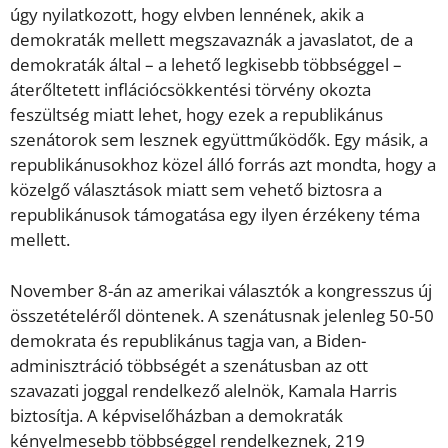
úgy nyilatkozott, hogy elvben lennének, akik a
demokraták mellett megszavaznák a javaslatot, de a
demokraták által – a lehető legkisebb többséggel –
áterőltetett inflációcsökkentési törvény okozta
feszültség miatt lehet, hogy ezek a republikánus
szenátorok sem lesznek együttműködők. Egy másik, a
republikánusokhoz közel álló forrás azt mondta, hogy a
közelgő választások miatt sem vehető biztosra a
republikánusok támogatása egy ilyen érzékeny téma
mellett.
November 8-án az amerikai választók a kongresszus új
összetételéről döntenek. A szenátusnak jelenleg 50-50
demokrata és republikánus tagja van, a Biden-
adminisztráció többségét a szenátusban az ott
szavazati joggal rendelkező alelnök, Kamala Harris
biztosítja. A képviselőházban a demokraták
kényelmesebb többséggel rendelkeznek, 219