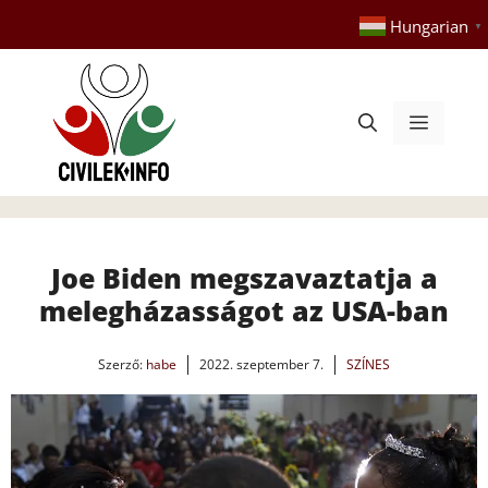
Kilépés
Hungarian
▼
a
tartalomba
Menü
Joe Biden megszavaztatja a
melegházasságot az USA-ban
Szerző:
habe
2022. szeptember 7.
SZÍNES