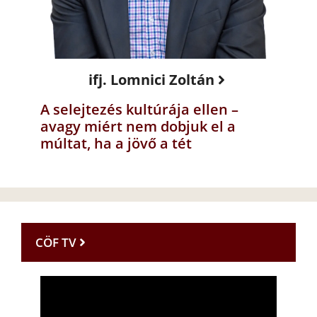
ifj. Lomnici Zoltán
A selejtezés kultúrája ellen –
avagy miért nem dobjuk el a
múltat, ha a jövő a tét
CÖF TV