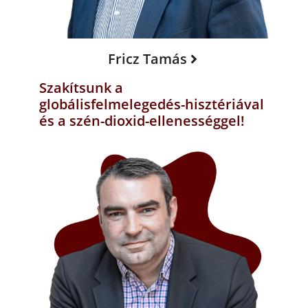
Fricz Tamás
Szakítsunk a
globálisfelmelegedés-hisztériával
és a szén-dioxid-ellenességgel!