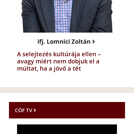
ifj. Lomnici Zoltán
A selejtezés kultúrája ellen –
avagy miért nem dobjuk el a
múltat, ha a jövő a tét
CÖF TV