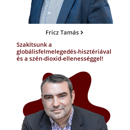
Fricz Tamás
Szakítsunk a
globálisfelmelegedés-hisztériával
és a szén-dioxid-ellenességgel!