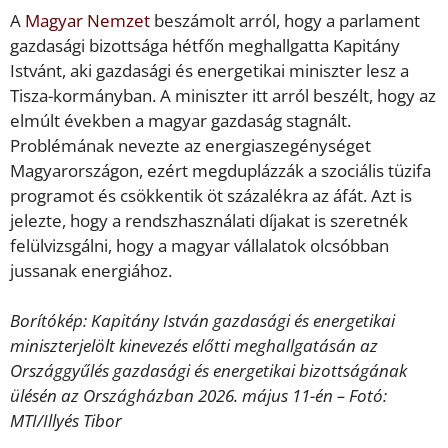
A
Magyar Nemzet
beszámolt arról, hogy a parlament
gazdasági bizottsága hétfőn meghallgatta Kapitány
Istvánt, aki gazdasági és energetikai miniszter lesz a
Tisza-kormányban. A miniszter itt arról beszélt, hogy az
elmúlt években a magyar gazdaság stagnált.
Problémának nevezte az energiaszegénységet
Magyarországon, ezért megduplázzák a szociális tüzifa
programot és csökkentik öt százalékra az áfát. Azt is
jelezte, hogy a rendszhasználati díjakat is szeretnék
felülvizsgálni, hogy a magyar vállalatok olcsóbban
jussanak energiához.
Borítókép: Kapitány István gazdasági és energetikai
miniszterjelölt kinevezés előtti meghallgatásán az
Országgyűlés gazdasági és energetikai bizottságának
ülésén az Országházban 2026. május 11-én – Fotó:
MTI/Illyés Tibor