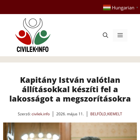
Kilépés
Hungarian
▼
a
tartalomba
Menü
Kapitány István valótlan
állításokkal készíti fel a
lakosságot a megszorításokra
Szerző:
civilek.info
2026. május 11.
BELFÖLD
,
KIEMELT