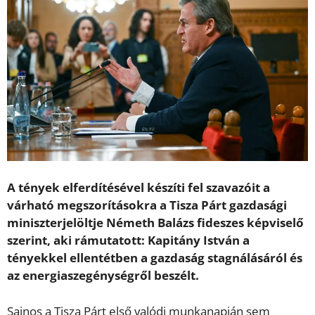
A tények elferdítésével készíti fel szavazóit a
várható megszorításokra a Tisza Párt gazdasági
miniszterjelöltje Németh Balázs fideszes képviselő
szerint, aki rámutatott: Kapitány István a
tényekkel ellentétben a gazdaság stagnálásáról és
az energiaszegénységről beszélt.
Sajnos a Tisza Párt első valódi munkanapján sem