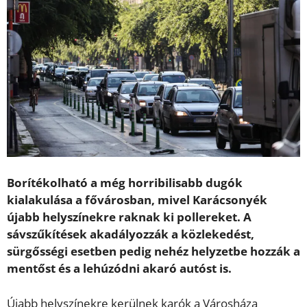
Borítékolható a még horribilisabb dugók
kialakulása a fővárosban, mivel Karácsonyék
újabb helyszínekre raknak ki pollereket. A
sávszűkítések akadályozzák a közlekedést,
sürgősségi esetben pedig nehéz helyzetbe hozzák a
mentőst és a lehúzódni akaró autóst is.
Újabb helyszínekre kerülnek karók a Városháza