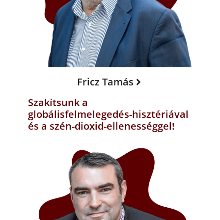
Fricz Tamás
Szakítsunk a
globálisfelmelegedés-hisztériával
és a szén-dioxid-ellenességgel!