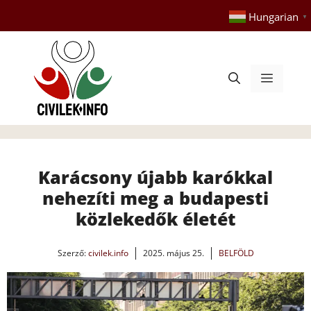
Kilépés
Hungarian
▼
a
tartalomba
Menü
Karácsony újabb karókkal
nehezíti meg a budapesti
közlekedők életét
Szerző:
civilek.info
2025. május 25.
BELFÖLD