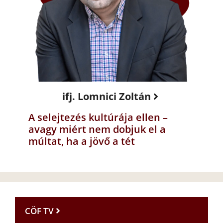
ifj. Lomnici Zoltán
A selejtezés kultúrája ellen –
avagy miért nem dobjuk el a
múltat, ha a jövő a tét
CÖF TV