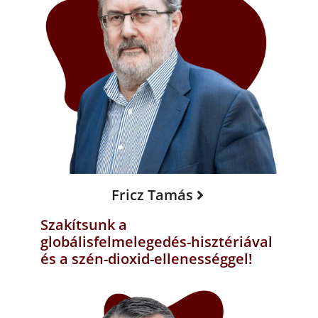
Fricz Tamás
Szakítsunk a
globálisfelmelegedés-hisztériával
és a szén-dioxid-ellenességgel!