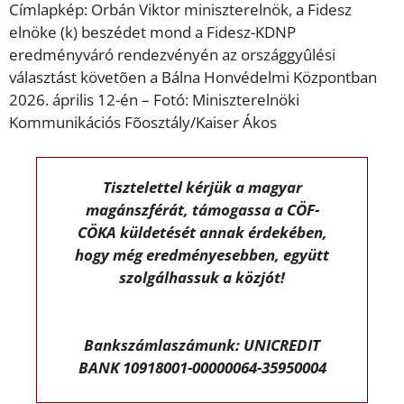
Címlapkép: Orbán Viktor miniszterelnök, a Fidesz
elnöke (k) beszédet mond a Fidesz-KDNP
eredményváró rendezvényén az országgyûlési
választást követõen a Bálna Honvédelmi Központban
2026. április 12-én – Fotó: Miniszterelnöki
Kommunikációs Fõosztály/Kaiser Ákos
Tisztelettel kérjük a magyar
magánszférát, támogassa a CÖF-
CÖKA küldetését annak érdekében,
hogy még eredményesebben, együtt
szolgálhassuk a közjót!
Bankszámlaszámunk: UNICREDIT
BANK 10918001-00000064-35950004