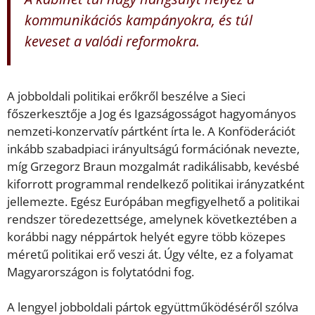
kommunikációs kampányokra, és túl
keveset a valódi reformokra.
A jobboldali politikai erőkről beszélve a Sieci
főszerkesztője a Jog és Igazságosságot hagyományos
nemzeti-konzervatív pártként írta le. A Konföderációt
inkább szabadpiaci irányultságú formációnak nevezte,
míg Grzegorz Braun mozgalmát radikálisabb, kevésbé
kiforrott programmal rendelkező politikai irányzatként
jellemezte. Egész Európában megfigyelhető a politikai
rendszer töredezettsége, amelynek következtében a
korábbi nagy néppártok helyét egyre több közepes
méretű politikai erő veszi át. Úgy vélte, ez a folyamat
Magyarországon is folytatódni fog.
A lengyel jobboldali pártok együttműködéséről szólva