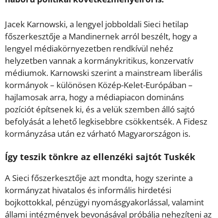
Jacek Karnowski, a lengyel jobboldali Sieci hetilap
főszerkesztője a Mandinernek arról beszélt, hogy a
lengyel médiakörnyezetben rendkívül nehéz
helyzetben vannak a kormánykritikus, konzervatív
médiumok. Karnowski szerint a mainstream liberális
kormányok – különösen Közép-Kelet-Európában –
hajlamosak arra, hogy a médiapiacon domináns
pozíciót építsenek ki, és a velük szemben álló sajtó
befolyását a lehető legkisebbre csökkentsék. A Fidesz
kormányzása után ez várható Magyarországon is.
Így teszik tönkre az ellenzéki sajtót Tuskék
A Sieci főszerkesztője azt mondta, hogy szerinte a
kormányzat hivatalos és informális hirdetési
bojkottokkal, pénzügyi nyomásgyakorlással, valamint
állami intézmények bevonásával próbálja nehezíteni az