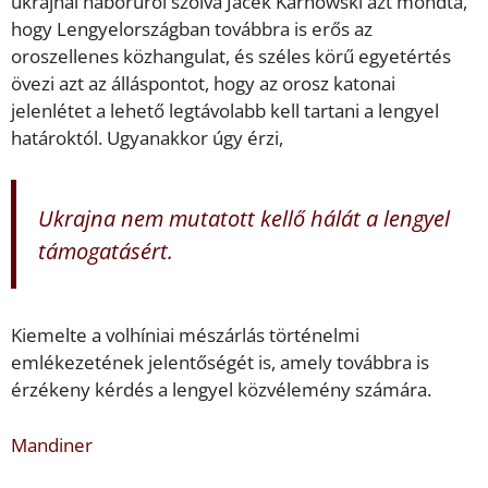
ukrajnai háborúról szólva Jacek Karnowski azt mondta,
hogy Lengyelországban továbbra is erős az
oroszellenes közhangulat, és széles körű egyetértés
övezi azt az álláspontot, hogy az orosz katonai
jelenlétet a lehető legtávolabb kell tartani a lengyel
határoktól. Ugyanakkor úgy érzi,
Ukrajna nem mutatott kellő hálát a lengyel
támogatásért.
Kiemelte a volhíniai mészárlás történelmi
emlékezetének jelentőségét is, amely továbbra is
érzékeny kérdés a lengyel közvélemény számára.
Mandiner