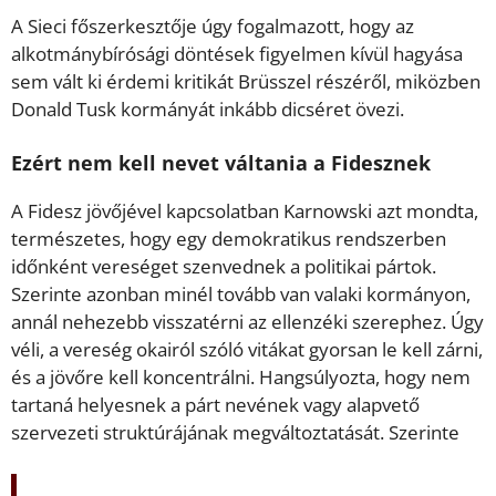
A Sieci főszerkesztője úgy fogalmazott, hogy az
alkotmánybírósági döntések figyelmen kívül hagyása
sem vált ki érdemi kritikát Brüsszel részéről, miközben
Donald Tusk kormányát inkább dicséret övezi.
Ezért nem kell nevet váltania a Fidesznek
A Fidesz jövőjével kapcsolatban Karnowski azt mondta,
természetes, hogy egy demokratikus rendszerben
időnként vereséget szenvednek a politikai pártok.
Szerinte azonban minél tovább van valaki kormányon,
annál nehezebb visszatérni az ellenzéki szerephez. Úgy
véli, a vereség okairól szóló vitákat gyorsan le kell zárni,
és a jövőre kell koncentrálni. Hangsúlyozta, hogy nem
tartaná helyesnek a párt nevének vagy alapvető
szervezeti struktúrájának megváltoztatását. Szerinte