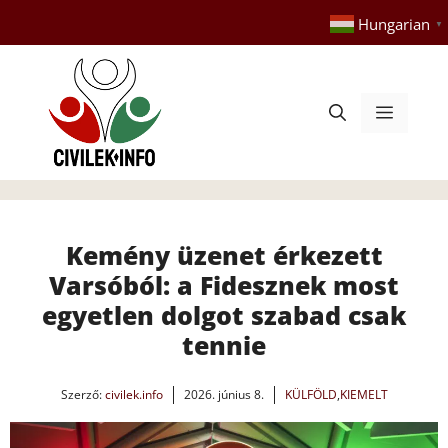
Kilépés
Hungarian
▼
a
tartalomba
Menü
Kemény üzenet érkezett
Varsóból: a Fidesznek most
egyetlen dolgot szabad csak
tennie
Szerző:
civilek.info
2026. június 8.
KÜLFÖLD
,
KIEMELT