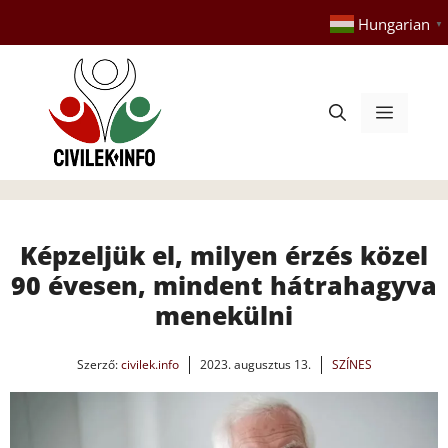
Kilépés
Hungarian
▼
a
tartalomba
Menü
Képzeljük el, milyen érzés közel
90 évesen, mindent hátrahagyva
menekülni
Szerző:
civilek.info
2023. augusztus 13.
SZÍNES