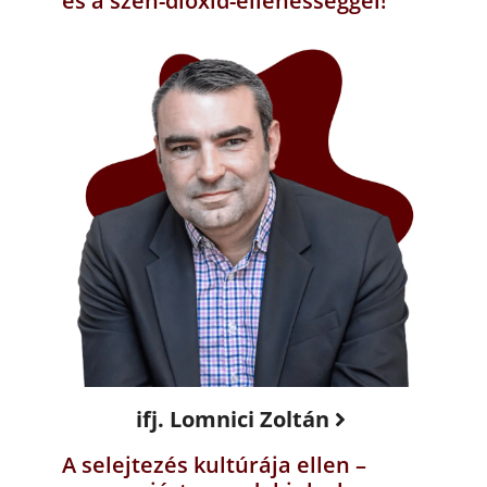
és a szén-dioxid-ellenességgel!
ifj. Lomnici Zoltán
A selejtezés kultúrája ellen –