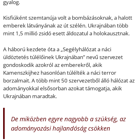
gyalog.
Kisfiúként szemtanúja volt a bombázásoknak, a halott
emberek látványának az út szélén. Ukrajnában több
mint 1,5 millió zsidó esett áldozatul a holokausztnak.
A háború kezdete óta a „Segélyhálózat a náci
üldöztetés túlélőinek Ukrajnában” nevű szervezet
gondoskodik azokról az emberekről, akik
Kamenszkijhez hasonlóan túlélték a náci terror
borzalmait. A több mint 50 szervezetből álló hálózat az
adományokkal elsősorban azokat támogatja, akik
Ukrajnában maradtak.
De miközben egyre nagyobb a szükség, az
adományozási hajlandóság csökken