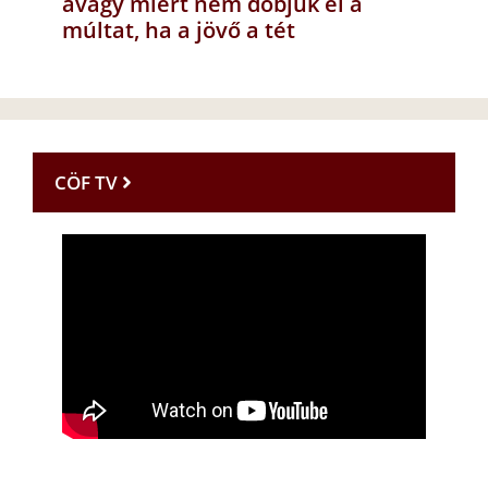
avagy miért nem dobjuk el a
múltat, ha a jövő a tét
CÖF TV