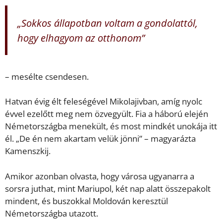
„Sokkos állapotban voltam a gondolattól,
hogy elhagyom az otthonom”
– mesélte csendesen.
Hatvan évig élt feleségével Mikolajivban, amíg nyolc
évvel ezelőtt meg nem özvegyült. Fia a háború elején
Németországba menekült, és most mindkét unokája itt
él. „De én nem akartam velük jönni” – magyarázta
Kamenszkij.
Amikor azonban olvasta, hogy városa ugyanarra a
sorsra juthat, mint Mariupol, két nap alatt összepakolt
mindent, és buszokkal Moldován keresztül
Németországba utazott.