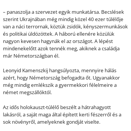
– panaszolja a szervezet egyik munkatársa. Becslések
szerint Ukrajnában még mindig közel 40 ezer túlélője
van a náci terrornak, köztük zsidók, kényszermunkások
és politikai üldözöttek. A háború ellenére közülük
nagyon kevesen hagynák el az országot. A lépést
mindenekelőtt azok tennék meg, akiknek a családja
már Németországban él.
Leonyid Kamenszkij hangsúlyozta, mennyire hálás
azért, hogy Németország befogadta őt. Ugyanakkor
még mindig emlékszik a gyermekkori félelmeire a
német megszállóktól.
Az idős holokauszt-túlélő beszélt a hátrahagyott
lakásról, a saját maga által épített kerti fészerről és a
sok növényről, amelyeknek gondját viselte.