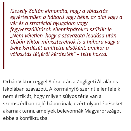
Kiszelly Zoltán elmondta, hogy a választás
egyértelműen a háború vagy béke, az olaj vagy a
vér és a stratégiai nyugalom vagy
fegyverszállítások ellentétpárokra szűkült le.
„Nem véletlen, hogy a szavazata leadása után
Orbán Viktor miniszterelnök is a háború vagy a
béke kérdését említette elsőként, amikor a
választás tétjéről kérdezték” – tette hozzá.
Orbán Viktor reggel 8 óra után a Zugligeti Általános
Iskolában szavazott. A kormányfő szerint ellenfeleik
nem érzik át, hogy milyen súlyos tétje van a
szomszédban zajló háborúnak, ezért olyan lépéseket
akarnak tenni, amelyek belevonnák Magyarországot
ebbe a konfliktusba.