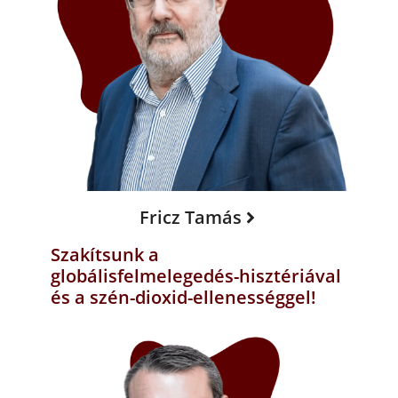
Fricz Tamás
Szakítsunk a
globálisfelmelegedés-hisztériával
és a szén-dioxid-ellenességgel!