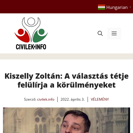
Kilépés
Hungarian
▼
a
tartalomba
Menü
Kiszelly Zoltán: A választás tétje
felülírja a körülményeket
Szerző:
civilek.info
2022. április 3.
VÉLEMÉNY