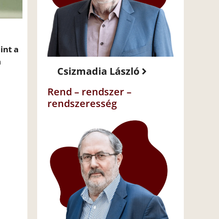
a
int a
a
Csizmadia László
Rend – rendszer –
rendszeresség