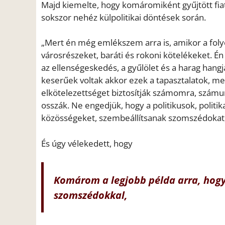
Majd kiemelte, hogy komáromiként gyűjtött fiata
sokszor nehéz külpolitikai döntések során.
„Mert én még emlékszem arra is, amikor a foly
városrészeket, baráti és rokoni kötelékeket. 
az ellenségeskedés, a gyűlölet és a harag hangj
keserűek voltak akkor ezek a tapasztalatok, m
elkötelezettséget biztosítják számomra, számun
osszák. Ne engedjük, hogy a politikusok, politik
közösségeket, szembeállítsanak szomszédokat, f
És úgy vélekedett, hogy
Komárom a legjobb példa arra, hogy
szomszédokkal,