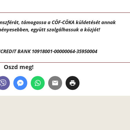
ánszférát, támogassa a CÖF-CÖKA küldetését annak
ényesebben, együtt szolgálhassuk a közjót!
CREDIT BANK 10918001-00000064-35950004
Oszd meg!