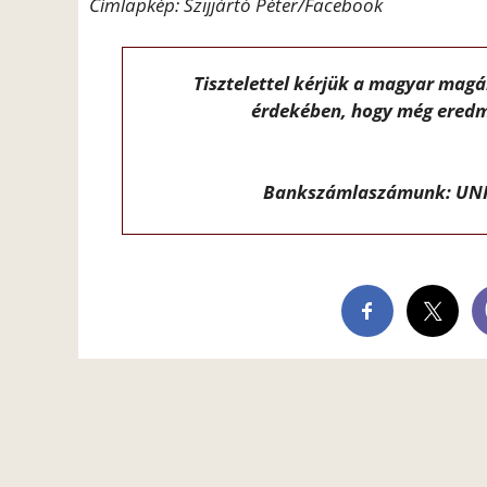
Címlapkép: Szijjártó Péter/Facebook
Tisztelettel kérjük a magyar mag
érdekében, hogy még eredm
Bankszámlaszámunk: UNI