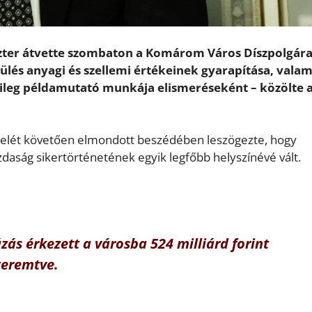
iszter átvette szombaton a Komárom Város Díszpolgár
ülés anyagi és szellemi értékeinek gyarapítása, valam
ileg példamutató munkája elismeréseként – közölte 
ételét követően elmondott beszédében leszögezte, hogy
aság sikertörténetének egyik legfőbb helyszínévé vált.
zás érkezett a városba 524 milliárd forint
teremtve.