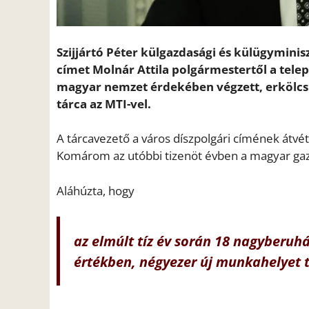
Szijjártó Péter külgazdasági és külügymin
címet Molnár Attila polgármestertől a telep
magyar nemzet érdekében végzett, erkölcs
tárca az MTI-vel.
A tárcavezető a város díszpolgári címének átv
Komárom az utóbbi tizenöt évben a magyar gazd
Aláhúzta, hogy
az elmúlt tíz év során 18 nagyberuhá
értékben, négyezer új munkahelyet 