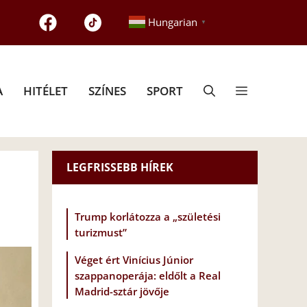
Hungarian
▼
A
HITÉLET
SZÍNES
SPORT
LEGFRISSEBB HÍREK
Trump korlátozza a „születési
turizmust”
Véget ért Vinícius Júnior
szappanoperája: eldőlt a Real
Madrid-sztár jövője