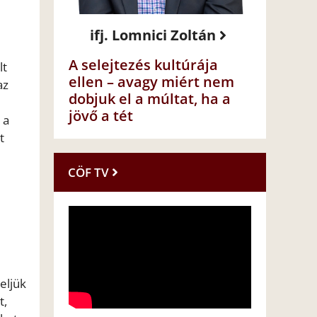
ifj. Lomnici Zoltán
A selejtezés kultúrája
lt
ellen – avagy miért nem
az
dobjuk el a múltat, ha a
jövő a tét
 a
t
CÖF TV
eljük
t,