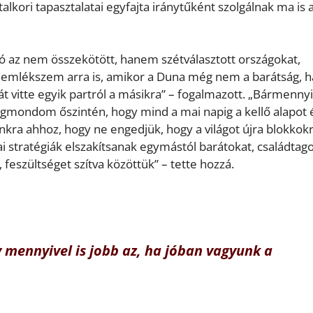
lkori tapasztalatai egyfajta iránytűként szolgálnak ma is 
ó az nem összekötött, hanem szétválasztott országokat,
Én emlékszem arra is, amikor a Duna még nem a barátság,
át vitte egyik partról a másikra” – fogalmazott. „Bármennyi
egmondom őszintén, hogy mind a mai napig a kellő alapot 
kra ahhoz, hogy ne engedjük, hogy a világot újra blokkok
ai stratégiák elszakítsanak egymástól barátokat, családtago
eszültséget szítva közöttük” – tette hozzá.
 mennyivel is jobb az, ha jóban vagyunk a