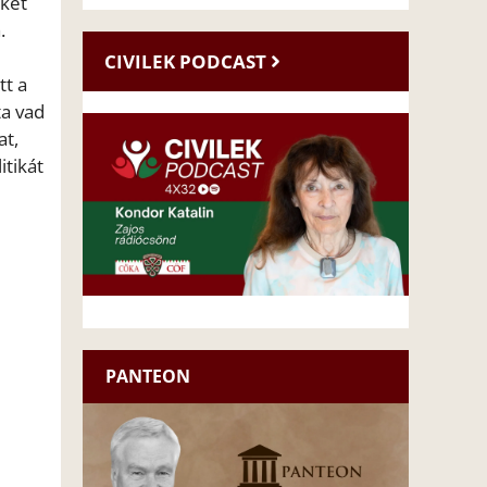
nket
.
CIVILEK PODCAST
tt a
ta vad
at,
tikát
PANTEON