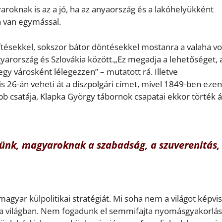
aroknak is az a jó, ha az anyaország és a lakóhelyükként
n van egymással.
zítésekkel, sokszor bátor döntésekkel mostanra a valaha vo
yarország és Szlovákia között.„Ez megadja a lehetőséget, 
gy városként lélegezzen” – mutatott rá. Illetve
s 26-án veheti át a díszpolgári címet, mivel 1849-ben ezen
bb csatája, Klapka György tábornok csapatai ekkor törték á
künk, magyaroknak a szabadság, a szuverenitás,
agyar külpolitikai stratégiát. Mi soha nem a világot képvis
 a világban. Nem fogadunk el semmifajta nyomásgyakorlás