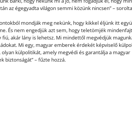
ünk bárki, hogy nekünk mi a jó, nem fogadjuk el, hogy mi
án az égegyadta világon semmi közünk nincsen” – sorolta
pontokból mondják meg nekünk, hogy kikkel éljünk itt együ
t ne. És nem engedjük azt sem, hogy teletömjék mindenfaj
 fiú, akár lány is lehetsz. Mi mindettől megvédjük magunk
dokat. Mi egy, magyar emberek érdekét képviselő külpoli
t, olyan külpolitikát, amely megvédi és garantálja a magyar
 biztonságát” – fűzte hozzá.