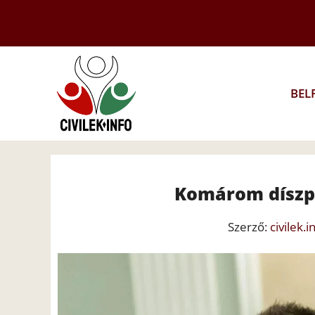
Kilépés
a
tartalomba
BEL
Komárom díszpol
Szerző:
civilek.i