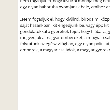
nem fogadjuk el, hogy kívülről mondja meg nek
egy olyan háborúba nyomjanak bele, amihez azt
„Nem fogadjuk el, hogy kívülről, birodalmi köz
saját hazánkban, kit engedjünk be, vagy épp ki
gondolatokkal a gyerekek fejét, hogy hiába vagy
megvédjük a magyar embereket, a magyar csalá
folytatunk az egész világban, egy olyan politiká
emberek, a magyar családok, a magyar gyerekek