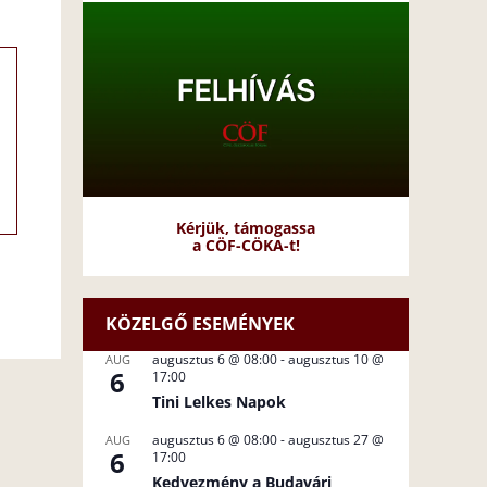
Kérjük, támogassa
a CÖF-CÖKA-t!
KÖZELGŐ ESEMÉNYEK
augusztus 6 @ 08:00
-
augusztus 10 @
AUG
6
17:00
Tini Lelkes Napok
augusztus 6 @ 08:00
-
augusztus 27 @
AUG
6
17:00
Kedvezmény a Budavári