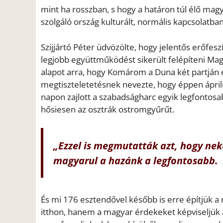
mint ha rosszban, s hogy a határon túl élő magy
szolgáló ország kulturált, normális kapcsolatba
Szijjártó Péter üdvözölte, hogy jelentős erőfes
legjobb együttműködést sikerült felépíteni Mag
alapot arra, hogy Komárom a Duna két partján e
megtiszteletetésnek nevezte, hogy éppen áprili
napon zajlott a szabadságharc egyik legfontosa
hősiesen az osztrák ostromgyűrűt.
„Ezzel is megmutatták azt, hogy ne
magyarul a hazánk a legfontosabb.
És mi 176 esztendővel később is erre építjük a m
itthon, hanem a magyar érdekeket képviseljük