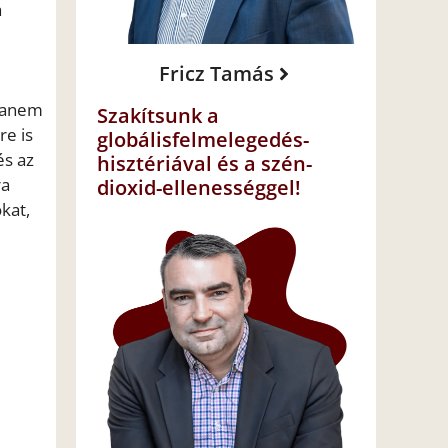
a
Fricz Tamás
 hanem
Szakítsunk a
re is
globálisfelmelegedés-
és az
hisztériával és a szén-
ra
dioxid-ellenességgel!
kat,