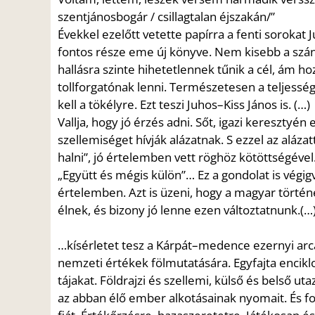
szentjánosbogár
/ csillagtalan éjszakán/”
Évekkel
ezelőtt
vetette
papírra
a
fenti
sorokat
J
fontos része eme új könyve. Nem kisebb a
szá
hallásra szinte hihetetlennek tűnik a cél,
ám hoz
tollforgatónak lenni. Természetesen a
teljessé
kell a tökélyre. Ezt teszi Juhos
–
Kiss
János is. (…)
Vallja, hogy jó érzés adni. Sőt, igazi keresztyén
szellemiséget hívják alázatnak. S ezzel az alázat
halni”, jó értelemben vett röghöz
kötöttségével.
„Együtt és mégis külön”… Ez a gondolat is végig
értelemben. Azt is
üzeni, hogy a magyar törté
n
élnek, és bizony jó lenne ezen változtatnunk.(…
…kísérletet tesz a Kárpát
–
medence ezernyi
arc
nemzeti értékek fölmutatására. Egyfajta
encikl
tájakat. Földrajzi és szellemi, külső és
belső uta
az abban élő ember alkotásainak
nyomait. És fo