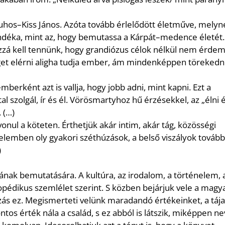
uhos
–
Kiss János. Azóta tovább érlelődött életműve,
melyn
ndéka, mint az, hogy bemutassa a Kárpát
–
medence
életét.
zá kell tennünk, hogy grandiózus célok nél
kül
nem érdem
get elérni aligha tudja ember, ám mindenkép
pen töreked
 em
berként azt is vallja, hogy jobb adni, mint kapni. Ezt
a
tal
szolgál, ír és él. Vörösmartyhoz hű
érzésekkel, az „élni
 (…)
vonul a köteten. Érthetjük akár intim, akár tág,
kö
zösségi
elemben oly gyakori széthúzások, a belső viszályok
tovább
)
ának bemutatására. A kultúra, az irodalom, a tör
ténelem, 
op
édikus szemlélet szerint. S közben bejárjuk
vele a magy
zás ez. Megismerteti velünk maradandó érté
keinket, a tája
ntos érték nála a család, s ez abból is
látszik, miképpen ne