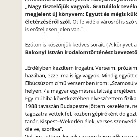
„Nagy tisztelőjük vagyok. Gratulálok tevé
megjelent új könyvem: Együtt és mégis kü
életérzéséről szól.
Öt felvidéki városról is szó
is erőteljesen jelen van.”
Ezúton is köszönjük kedves sorait. ( A könyvet a
Bakonyi István irodalomtörténész bevezető
„Erdélyben kezdtem írogatni. V
erseim, prózái
hazában, ezzel ma is így vagyok. Mindig együtt
Elbú
csúzom
című versemben írom:
„Szamosújv
he
lyen,
/ a magyar egymásrautaltság erejében,
Egy műh
iba következté
ben elveszítettem
fizi
ka
1988 tavaszán
Budapestre jöttem kezelésre,
tago
zatra vettek fel, közben gépíróként dolgo
tanár.
Kispest
–
Wekerlén élek,
ver
ses szenvedél
ölelve
,
szorítva
”.
Voltam, lettem, leszek
versem harmadik verss