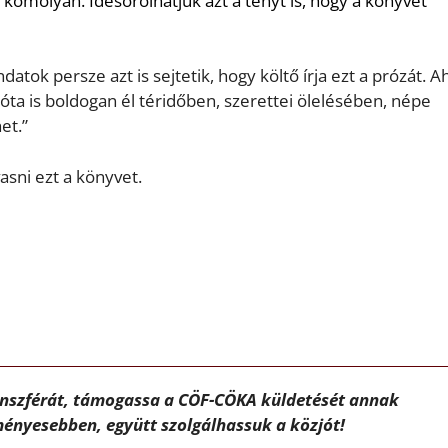
s komolyan. Idesorolhatjuk azt a
tényt is, hogy a könyvet
n
datok persze azt is sejtetik, hogy költő írja ezt a pró
zát. A
óta is boldogan él téridőben, szerettei öle
lésében, népe
et.”
vasni
ezt a könyvet.
ánszférát, támogassa a CÖF-CÖKA küldetését annak
ényesebben, együtt szolgálhassuk a közjót!