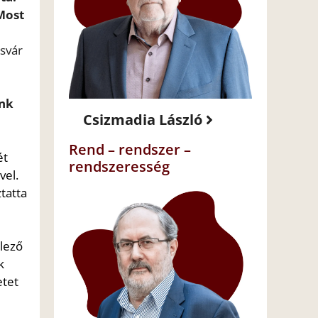
Most
zsvár
ünk
Csizmadia László
Rend – rendszer –
ét
rendszeresség
vel.
tatta
elező
k
etet