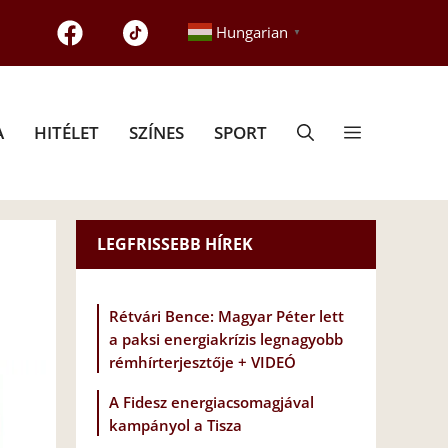
Hungarian
▼
A
HITÉLET
SZÍNES
SPORT
LEGFRISSEBB HÍREK
Rétvári Bence: Magyar Péter lett
a paksi energiakrízis legnagyobb
rémhírterjesztője + VIDEÓ
A Fidesz energiacsomagjával
kampányol a Tisza