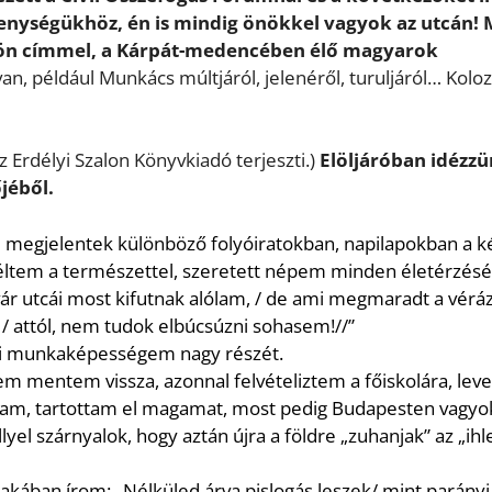
kenységükhöz, én is mindig önökkel vagyok az utcán! 
lön címmel, a Kárpát-medencében élő magyarok
 van, például Munkács múltjáról, jelenéről, turuljáról… Kolo
z Erdélyi Szalon Könyvkiadó terjeszti.)
Elöljáróban idézz
jéből.
m meg
jelentek különböző folyóiratokban, napilapokban a k
 éltem a
természettel, szeretett népem minden életérzésé
ár utcái most
kifutnak alólam,
/ d
e ami megmaradt a véráz
/ attól, nem
tudok elbúcsúzni sohasem!//
”
i munkaképességem nagy részét.
 nem mentem
vissza, a
zonnal felvételiztem a főiskolára, lev
ztam, tartottam
el
magamat,
most
ped
ig
Budapesten
vagyo
lyel szárnyalok,
hogy aztán újra a földre „zuhanjak” az
„ihl
zakában
írom:
„Nélküled árva
pislogás leszek/
mint parányi