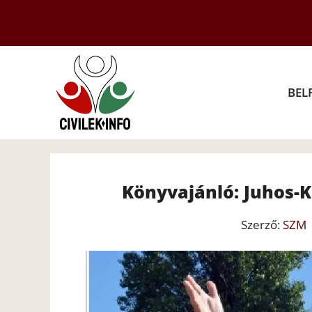
Kilépés
a
tartalomba
BEL
Könyvajánló: Juhos-K
Szerző:
SZM