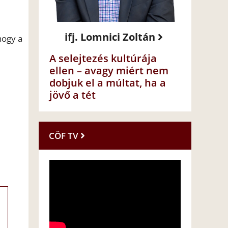
ifj. Lomnici Zoltán
hogy a
A selejtezés kultúrája
ellen – avagy miért nem
dobjuk el a múltat, ha a
jövő a tét
CÖF TV