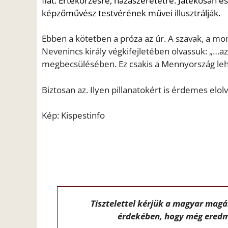
fiát. Értékőrzésre, hazaszere
tetre. Játékosan é
képzőművész testvérének mű
vei illusztrálják.
Ebben a kötetben a próza az úr. A szavak, a mo
Nevenincs király
végkifejletében olvas
suk:
„…az
megbecsülésében. Ez csakis a Menny
ors
zág leh
Biztosan az. Ilyen pillanatokért is érdemes elol
Kép: Kispestinfo
Tisztelettel kérjük a magyar mag
érdekében, hogy még eredm