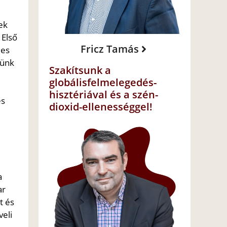
ek
 Első
Fricz Tamás
es
nünk
Szakítsunk a
globálisfelmelegedés-
hisztériával és a szén-
és
dioxid-ellenességgel!
a
ar
t és
veli