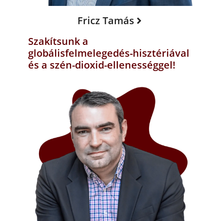
Fricz Tamás
Szakítsunk a
globálisfelmelegedés-hisztériával
és a szén-dioxid-ellenességgel!