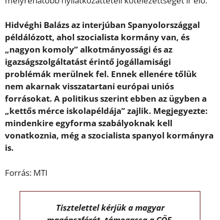
mélyrehatóbb nyilatkozattételi kötelezettséget ír elő.
Hidvéghi Balázs az interjúban Spanyolországgal
példálózott, ahol szocialista kormány van, és
„nagyon komoly” alkotmányossági és az
igazságszolgáltatást érintő jogállamisági
problémák merülnek fel. Ennek ellenére tőlük
nem akarnak visszatartani európai uniós
forrásokat. A politikus szerint ebben az ügyben a
„kettős mérce iskolapéldája” zajlik. Megjegyezte:
mindenkire egyforma szabályoknak kell
vonatkoznia, még a szocialista spanyol kormányra
is.
Forrás: MTI
Tisztelettel kérjük a magyar
magánszférát, támogassa a CÖF-