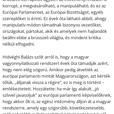
korrupt, a megvásárolható, a manipulálható, és ez az
Európai Parlamentet, az Európai Bizottságot, egyéb
szereplőket is érinti. Ez évek óta látható abból, ahogy
manipulatív módon támadnak bizonyos vezetőket,
országokat, pártokat, akik és amelyek nem hajlandók
beállni ebbe a brüsszeli világba, és mindent kritika
nélkül elfogadni.
Hidvéghi Balázs szólt arról is, hogy a magyar
vagyonnyilatkozati rendszert évek óta támadják azért,
hogy nem elég szigorú. Amikor pedig átvették az
európai parlamenti mintát Magyarországon, azt kérték
tőlük, „álljanak vissza a régire”, ez is meg is történt –
emlékeztetett. Hozzátette: ha már így alakult, „jó
szívvel javasoljuk” az európai parlamenti képviselőknek,
hogy akkor ők is, az egész intézmény álljon át a magyar
rendszerre, amely egy szigorúbb, következetesebb,