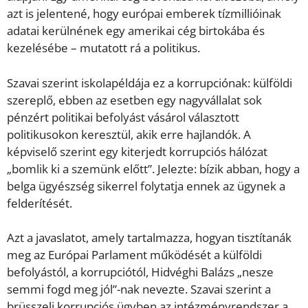
azt is jelentené, hogy európai emberek tízmillióinak
adatai kerülnének egy amerikai cég birtokába és
kezelésébe – mutatott rá a politikus.
Szavai szerint iskolapéldája ez a korrupciónak: külföldi
szereplő, ebben az esetben egy nagyvállalat sok
pénzért politikai befolyást vásárol választott
politikusokon keresztül, akik erre hajlandók. A
képviselő szerint egy kiterjedt korrupciós hálózat
„bomlik ki a szemünk előtt”. Jelezte: bízik abban, hogy a
belga ügyészség sikerrel folytatja ennek az ügynek a
felderítését.
Azt a javaslatot, amely tartalmazza, hogyan tisztítanák
meg az Európai Parlament működését a külföldi
befolyástól, a korrupciótól, Hidvéghi Balázs „nesze
semmi fogd meg jól”-nak nevezte. Szavai szerint a
brüsszeli korrupciós ügyben az intézményrendszer a