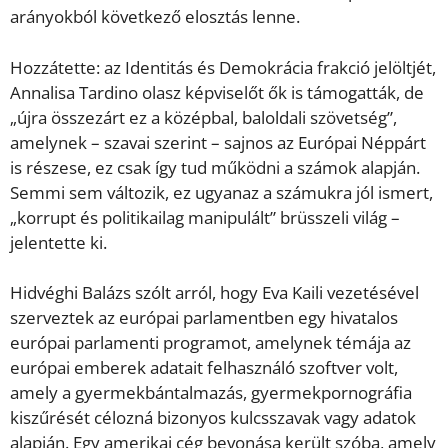
arányokból következő elosztás lenne.
Hozzátette: az Identitás és Demokrácia frakció jelöltjét,
Annalisa Tardino olasz képviselőt ők is támogatták, de
„újra összezárt ez a középbal, baloldali szövetség”,
amelynek – szavai szerint – sajnos az Európai Néppárt
is részese, ez csak így tud működni a számok alapján.
Semmi sem változik, ez ugyanaz a számukra jól ismert,
„korrupt és politikailag manipulált” brüsszeli világ –
jelentette ki.
Hidvéghi Balázs szólt arról, hogy Eva Kaili vezetésével
szerveztek az európai parlamentben egy hivatalos
európai parlamenti programot, amelynek témája az
európai emberek adatait felhasználó szoftver volt,
amely a gyermekbántalmazás, gyermekpornográfia
kiszűrését célozná bizonyos kulcsszavak vagy adatok
alapján. Egy amerikai cég bevonása került szóba, amely