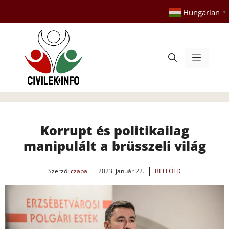
Kilépés
Hungarian
▼
a
tartalomba
Menü
Korrupt és politikailag
manipulált a brüsszeli világ
Szerző:
czaba
2023. január 22.
BELFÖLD