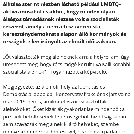
állítása szerint részben látható például LMBTQ-
aktivizmusából és abból, hogy minden olyan
álságos támadásnak részese volt a szocialisták
részéről, amely a nemzeti szuverenista,
kereszténydemokrata alapon álló kormányok és
országok ellen irányult az elmúlt időszakban.
„Őt választották meg alelnöknek arra a helyre, ami úgy
üresedett meg, hogy rács mögé került Eva Kaili korábbi
szocialista alelnök” – fogalmazott a képviselő.
Megjegyezte: az alelnöki hely az Identitás és
Demokrácia jobboldali konzervatív frakciónak járt volna
már 2019-ben is, amikor először választottak
alelnököket. Őket kizárják gyakorlatilag mindenből: a
pozíciók betöltésének lehetőségéből, bizottságokban
sem szavazzák meg a nekik járó helyeket, szembe
menve az emberek döntésével, hiszen ez a parlamenti