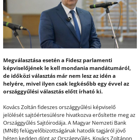
Megválasztása esetén a Fidesz parlamenti
képviselőjének le kell mondania mandátumáról,
de időközi választás már nem lesz az idén a
helyére, mivel ilyen csak legkésőbb egy évvel az
országgyűlési választás előtt írható ki.
Kovács Zoltán fideszes országgyűlési képviselő
jelölését sajtóértesülésre hivatkozva erősítette meg az
Országgyűlés Sajtóirodája. A Magyar Nemzeti Bank
(MNB) felügyelőbizottságának hatodik tagjáról jövő
héten kedden dönt az Országgyűlés. Kovács Zoltánon