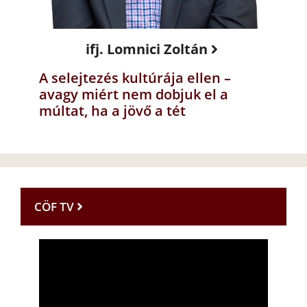
ifj. Lomnici Zoltán
A selejtezés kultúrája ellen –
avagy miért nem dobjuk el a
múltat, ha a jövő a tét
CÖF TV