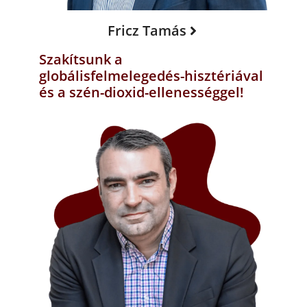
Fricz Tamás
Szakítsunk a
globálisfelmelegedés-hisztériával
és a szén-dioxid-ellenességgel!