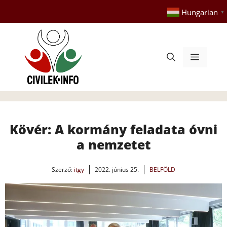
Kilépés
Hungarian
▼
a
tartalomba
Menü
Kövér: A kormány feladata óvni
a nemzetet
Szerző:
itgy
2022. június 25.
BELFÖLD