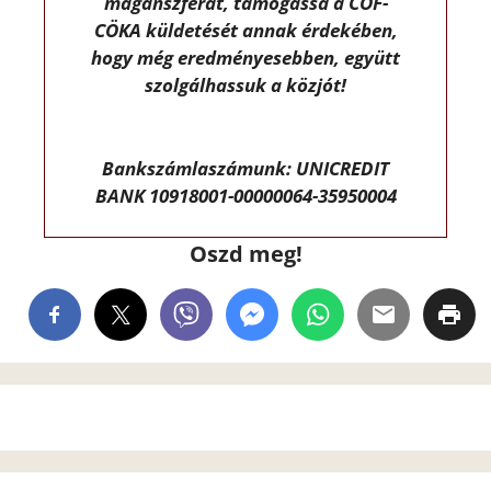
magánszférát, támogassa a CÖF-
CÖKA küldetését annak érdekében,
hogy még eredményesebben, együtt
szolgálhassuk a közjót!
Bankszámlaszámunk: UNICREDIT
BANK 10918001-00000064-35950004
Oszd meg!