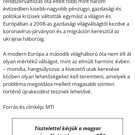
rendszerváltozás óta eltelt több mint három
évtizedben kisebb-nagyobb pénzügyi, gazdasági és
politikai krízisek váltották egymást a világon és
Európában a 2008-as gazdasági világválságtól kezdve a
koronavírus-járványon és a migráción keresztül az
ukrajnai háborúig.
A modern Európa a második világháború óta nem élt át
olyan mértékű válságot, mint az elmúlt harminc évben
– mondta, hangsúlyozva: a kivezető utak keresése
közben olyan lehetőségeket kell teremteni, amelyek a
probléma megoldása mellett magasabb szinten
történő újrakezdést tesznek lehetővé.
Forrás és címkép: MTI
Tisztelettel kérjük a magyar