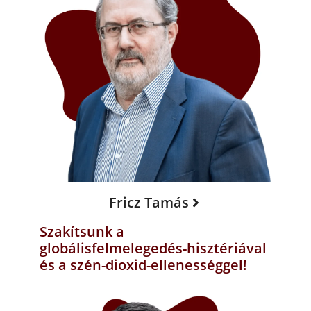
Fricz Tamás
Szakítsunk a
globálisfelmelegedés-hisztériával
és a szén-dioxid-ellenességgel!