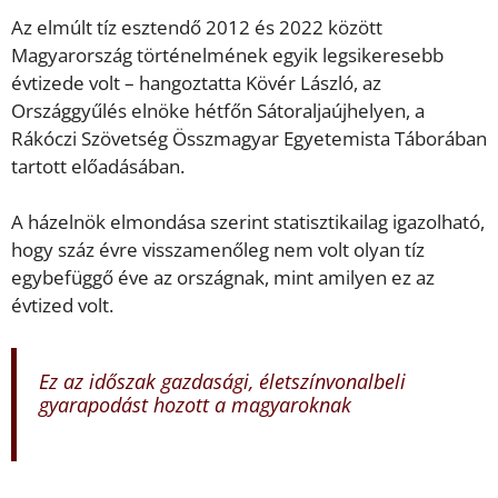
Az elmúlt tíz esztendő 2012 és 2022 között
Magyarország történelmének egyik legsikeresebb
évtizede volt – hangoztatta Kövér László, az
Országgyűlés elnöke hétfőn Sátoraljaújhelyen, a
Rákóczi Szövetség Összmagyar Egyetemista Táborában
tartott előadásában.
A házelnök elmondása szerint statisztikailag igazolható,
hogy száz évre visszamenőleg nem volt olyan tíz
egybefüggő éve az országnak, mint amilyen ez az
évtized volt.
Ez az időszak gazdasági, életszínvonalbeli
gyarapodást hozott a magyaroknak