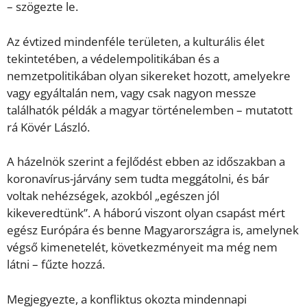
– szögezte le.
Az évtized mindenféle területen, a kulturális élet
tekintetében, a védelempolitikában és a
nemzetpolitikában olyan sikereket hozott, amelyekre
vagy egyáltalán nem, vagy csak nagyon messze
találhatók példák a magyar történelemben – mutatott
rá Kövér László.
A házelnök szerint a fejlődést ebben az időszakban a
koronavírus-járvány sem tudta meggátolni, és bár
voltak nehézségek, azokból „egészen jól
kikeveredtünk”. A háború viszont olyan csapást mért
egész Európára és benne Magyarországra is, amelynek
végső kimenetelét, következményeit ma még nem
látni – fűzte hozzá.
Megjegyezte, a konfliktus okozta mindennapi