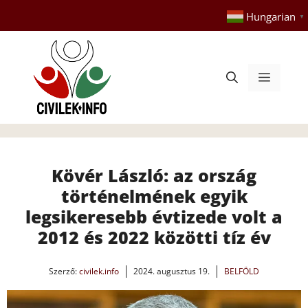
Kilépés
Hungarian
▼
a
tartalomba
Menü
Kövér László: az ország
történelmének egyik
legsikeresebb évtizede volt a
2012 és 2022 közötti tíz év
Szerző:
civilek.info
2024. augusztus 19.
BELFÖLD