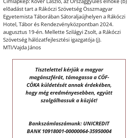
Címlapkép: Kövér László, az Országgyûlés elnöke (b)
elõadást tart a Rákóczi Szövetség Összmagyar
Egyetemista Táborában Sátoraljaújhelyen a Rákóczi
Hotel, Tábor és Rendezvényközpontban 2024.
augusztus 19-én. Mellette Szilágyi Zsolt, a Rákóczi
Szövetség hálózatfejlesztési igazgatója (j).
MTI/Vajda János
Tisztelettel kérjük a magyar
magánszférát, támogassa a CÖF-
CÖKA küldetését annak érdekében,
hogy még eredményesebben, együtt
szolgálhassuk a közjót!
Bankszámlaszámunk: UNICREDIT
BANK 10918001-00000064-35950004