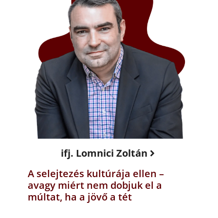
ifj. Lomnici Zoltán
A selejtezés kultúrája ellen –
avagy miért nem dobjuk el a
múltat, ha a jövő a tét