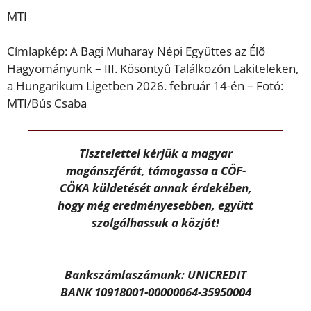
MTI
Címlapkép: A Bagi Muharay Népi Együttes az Élõ
Hagyományunk – III. Kösöntyû Találkozón Lakiteleken,
a Hungarikum Ligetben 2026. február 14-én – Fotó:
MTI/Bús Csaba
Tisztelettel kérjük a magyar
magánszférát, támogassa a CÖF-
CÖKA küldetését annak érdekében,
hogy még eredményesebben, együtt
szolgálhassuk a közjót!
Bankszámlaszámunk: UNICREDIT
BANK 10918001-00000064-35950004