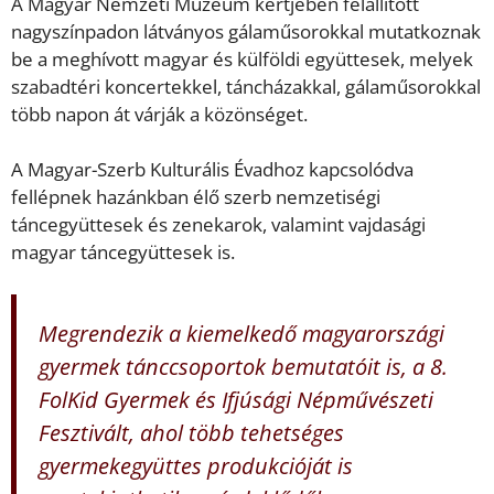
A Magyar Nemzeti Múzeum kertjében felállított
nagyszínpadon látványos gálaműsorokkal mutatkoznak
be a meghívott magyar és külföldi együttesek, melyek
szabadtéri koncertekkel, táncházakkal, gálaműsorokkal
több napon át várják a közönséget.
A Magyar-Szerb Kulturális Évadhoz kapcsolódva
fellépnek hazánkban élő szerb nemzetiségi
táncegyüttesek és zenekarok, valamint vajdasági
magyar táncegyüttesek is.
Megrendezik a kiemelkedő magyarországi
gyermek tánccsoportok bemutatóit is, a 8.
FolKid Gyermek és Ifjúsági Népművészeti
Fesztivált, ahol több tehetséges
gyermekegyüttes produkcióját is