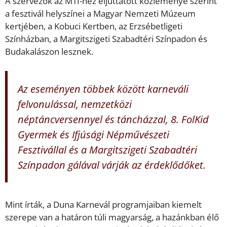
A szervezők az MTI-hez eljuttatott közleménye szerint
a fesztivál helyszínei a Magyar Nemzeti Múzeum
kertjében, a Kobuci Kertben, az Erzsébetligeti
Színházban, a Margitszigeti Szabadtéri Színpadon és
Budakalászon lesznek.
Az eseményen többek között karneváli
felvonulással, nemzetközi
néptáncversennyel és táncházzal, 8. FolKid
Gyermek és Ifjúsági Népművészeti
Fesztivállal és a Margitszigeti Szabadtéri
Színpadon gálával várják az érdeklődőket.
Mint írták, a Duna Karnevál programjaiban kiemelt
szerepe van a határon túli magyarság, a hazánkban élő