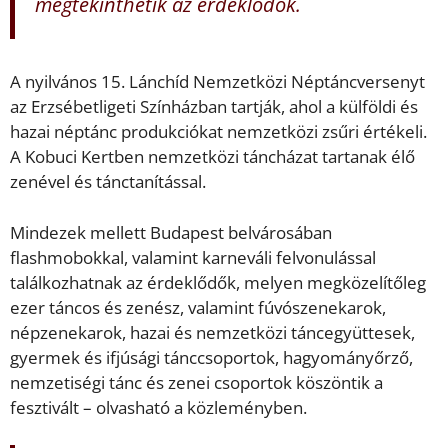
megtekinthetik az érdeklődők.
A nyilvános 15. Lánchíd Nemzetközi Néptáncversenyt
az Erzsébetligeti Színházban tartják, ahol a külföldi és
hazai néptánc produkciókat nemzetközi zsűri értékeli.
A Kobuci Kertben nemzetközi táncházat tartanak élő
zenével és tánctanítással.
Mindezek mellett Budapest belvárosában
flashmobokkal, valamint karneváli felvonulással
találkozhatnak az érdeklődők, melyen megközelítőleg
ezer táncos és zenész, valamint fúvószenekarok,
népzenekarok, hazai és nemzetközi táncegyüttesek,
gyermek és ifjúsági tánccsoportok, hagyományőrző,
nemzetiségi tánc és zenei csoportok köszöntik a
fesztivált – olvasható a közleményben.