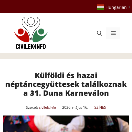
Kilépés
Hungarian
▼
a
tartalomba
Menü
Külföldi és hazai
néptáncegyüttesek találkoznak
a 31. Duna Karneválon
Szerző:
civilek.info
2026. május 16.
SZÍNES