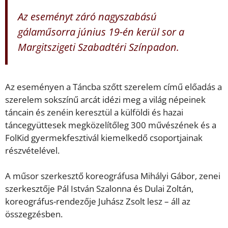
Az eseményt záró nagyszabású
gálaműsorra június 19-én kerül sor a
Margitszigeti Szabadtéri Színpadon.
Az eseményen a Táncba szőtt szerelem című előadás a
szerelem sokszínű arcát idézi meg a világ népeinek
táncain és zenéin keresztül a külföldi és hazai
táncegyüttesek megközelítőleg 300 művészének és a
FolKid gyermekfesztivál kiemelkedő csoportjainak
részvételével.
A műsor szerkesztő koreográfusa Mihályi Gábor, zenei
szerkesztője Pál István Szalonna és Dulai Zoltán,
koreográfus-rendezője Juhász Zsolt lesz – áll az
összegzésben.