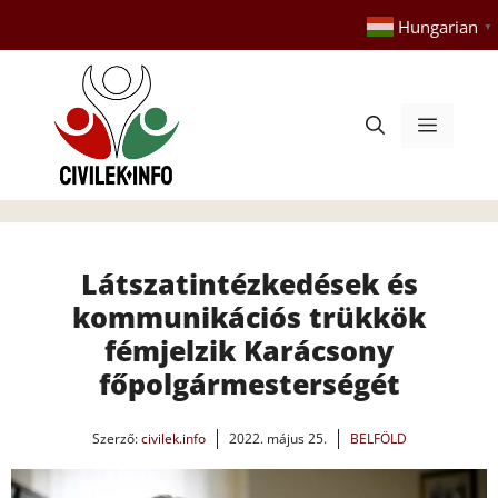
Kilépés
Hungarian
▼
a
tartalomba
Menü
Látszatintézkedések és
kommunikációs trükkök
fémjelzik Karácsony
főpolgármesterségét
Szerző:
civilek.info
2022. május 25.
BELFÖLD