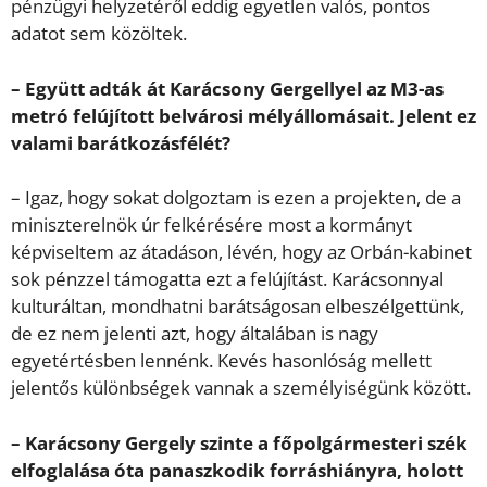
pénzügyi helyzetéről eddig egyetlen valós, pontos
adatot sem közöltek.
– Együtt adták át Karácsony Gergellyel az M3-as
metró felújított belvárosi mélyállomásait. Jelent ez
valami barátkozásfélét?
– Igaz, hogy sokat dolgoztam is ezen a projekten, de a
miniszterelnök úr felkérésére most a kormányt
képviseltem az átadáson, lévén, hogy az Orbán-kabinet
sok pénzzel támogatta ezt a felújítást. Karácsonnyal
kulturáltan, mondhatni barátságosan elbeszélgettünk,
de ez nem jelenti azt, hogy általában is nagy
egyetértésben lennénk. Kevés hasonlóság mellett
jelentős különbségek vannak a személyiségünk között.
– Karácsony Gergely szinte a főpolgármesteri szék
elfoglalása óta panaszkodik forráshiányra, holott