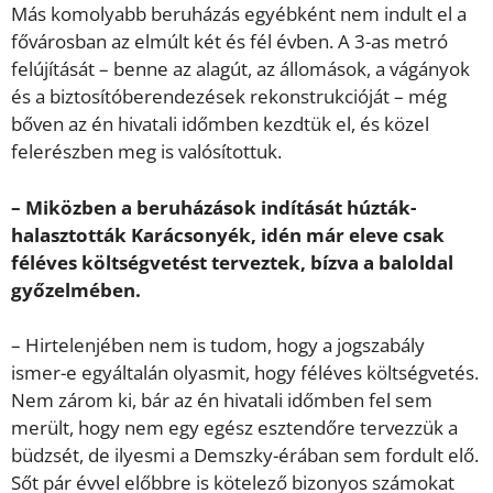
Más komolyabb beruházás egyébként nem indult el a
fővárosban az elmúlt két és fél évben. A 3-as metró
felújítását – benne az alagút, az állomások, a vágányok
és a biztosítóberendezések rekonstrukcióját – még
bőven az én hivatali időmben kezdtük el, és közel
felerészben meg is valósítottuk.
– Miközben a beruházások indítását húzták-
halasztották Karácsonyék, idén már eleve csak
féléves költségvetést terveztek, bízva a baloldal
győzelmében.
– Hirtelenjében nem is tudom, hogy a jogszabály
ismer-e egyáltalán olyasmit, hogy féléves költségvetés.
Nem zárom ki, bár az én hivatali időmben fel sem
merült, hogy nem egy egész esztendőre tervezzük a
büdzsét, de ilyesmi a Demszky-érában sem fordult elő.
Sőt pár évvel előbbre is kötelező bizonyos számokat