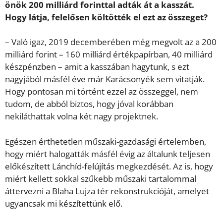
önök 200 milliárd forinttal adták át a kasszát.
Hogy látja, felelősen költötték el ezt az összeget?
– Való igaz, 2019 decemberében még megvolt az a 200
milliárd forint – 160 milliárd értékpapírban, 40 milliárd
készpénzben – amit a kasszában hagytunk, s ezt
nagyjából másfél éve már Karácsonyék sem vitatják.
Hogy pontosan mi történt ezzel az összeggel, nem
tudom, de abból biztos, hogy jóval korábban
nekiláthattak volna két nagy projektnek.
Egészen érthetetlen műszaki-gazdasági értelemben,
hogy miért halogatták másfél évig az általunk teljesen
előkészített Lánchíd-felújítás megkezdését. Az is, hogy
miért kellett sokkal szűkebb műszaki tartalommal
áttervezni a Blaha Lujza tér rekonstrukcióját, amelyet
ugyancsak mi készítettünk elő.