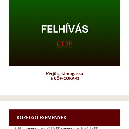
Kérjük, támogassa
a CÖF-CÖKA-t!
KÖZELGŐ ESEMÉNYEK
augusztus 6 @ 08:00
-
augusztus 10 @ 17:00
AUG