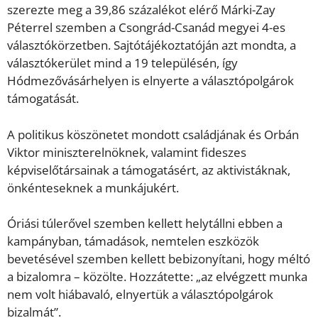
szerezte meg a 39,86 százalékot elérő Márki-Zay
Péterrel szemben a Csongrád-Csanád megyei 4-es
választókörzetben. Sajtótájékoztatóján azt mondta, a
választókerület mind a 19 településén, így
Hódmezővásárhelyen is elnyerte a választópolgárok
támogatását.
A politikus köszönetet mondott családjának és Orbán
Viktor miniszterelnöknek, valamint fideszes
képviselőtársainak a támogatásért, az aktivistáknak,
önkénteseknek a munkájukért.
Óriási túlerővel szemben kellett helytállni ebben a
kampányban, támadások, nemtelen eszközök
bevetésével szemben kellett bebizonyítani, hogy méltó
a bizalomra – közölte. Hozzátette: „az elvégzett munka
nem volt hiábavaló, elnyertük a választópolgárok
bizalmát”.