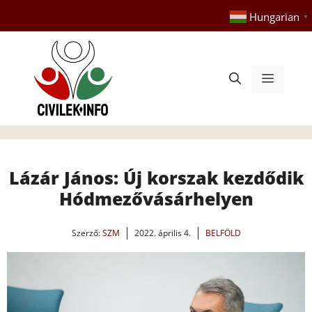
Kilépés
Hungarian
▼
a
tartalomba
Menü
Lázár János: Új korszak kezdődik
Hódmezővásárhelyen
Szerző:
SZM
2022. április 4.
BELFÖLD