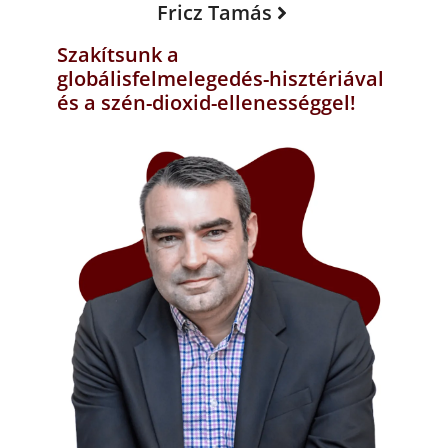
Fricz Tamás
Szakítsunk a
globálisfelmelegedés-hisztériával
és a szén-dioxid-ellenességgel!