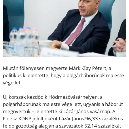
Miután fölényesen megverte Márki-Zay Pétert, a
politikus kijelentette, hogy a polgárháborúnak ma este
vége lett.
Új korszak kezdődik Hódmezővásárhelyen, a
polgárháborúnak ma este vége lett, ugyanis a háborút
megnyertük – jelentette ki Lázár János vasárnap. A
Fidesz-KDNP jelöltjeként Lázár János 96,33 százalékos
feldolgozottság alapján a szavazatok 52,14 százalékát