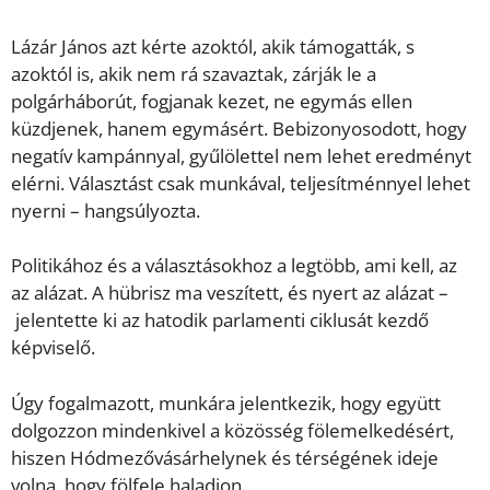
Lázár János azt kérte azoktól, akik támogatták, s
azoktól is, akik nem rá szavaztak, zárják le a
polgárháborút, fogjanak kezet, ne egymás ellen
küzdjenek, hanem egymásért. Bebizonyosodott, hogy
negatív kampánnyal, gyűlölettel nem lehet eredményt
elérni. Választást csak munkával, teljesítménnyel lehet
nyerni – hangsúlyozta.
Politikához és a választásokhoz a legtöbb, ami kell, az
az alázat. A hübrisz ma veszített, és nyert az alázat –
jelentette ki az hatodik parlamenti ciklusát kezdő
képviselő.
Úgy fogalmazott, munkára jelentkezik, hogy együtt
dolgozzon mindenkivel a közösség fölemelkedésért,
hiszen Hódmezővásárhelynek és térségének ideje
volna, hogy fölfele haladjon.