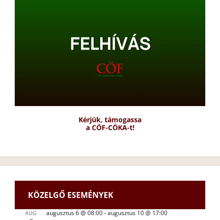
Kérjük, támogassa
a CÖF-CÖKA-t!
KÖZELGŐ ESEMÉNYEK
augusztus 6 @ 08:00
-
augusztus 10 @ 17:00
AUG