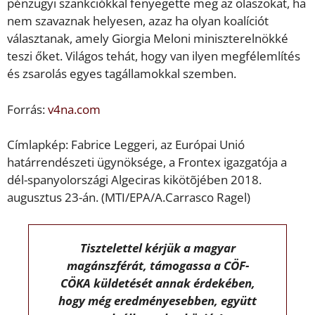
pénzügyi szankciókkal fenyegette meg az olaszokat, ha
nem szavaznak helyesen, azaz ha olyan koalíciót
választanak, amely Giorgia Meloni miniszterelnökké
teszi őket. Világos tehát, hogy van ilyen megfélemlítés
és zsarolás egyes tagállamokkal szemben.
Forrás:
v4na.com
Címlapkép: Fabrice Leggeri, az Európai Unió
határrendészeti ügynöksége, a Frontex igazgatója a
dél-spanyolországi Algeciras kikötõjében 2018.
augusztus 23-án. (MTI/EPA/A.Carrasco Ragel)
Tisztelettel kérjük a magyar
magánszférát, támogassa a CÖF-
CÖKA küldetését annak érdekében,
hogy még eredményesebben, együtt