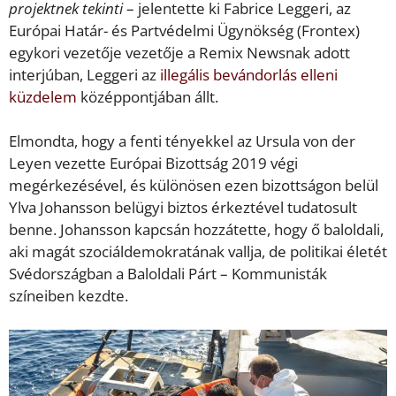
projektnek tekinti
– jelentette ki Fabrice Leggeri, az
Európai Határ- és Partvédelmi Ügynökség (Frontex)
egykori vezetője vezetője a Remix Newsnak adott
interjúban, Leggeri az
illegális bevándorlás elleni
küzdelem
középpontjában állt.
Elmondta, hogy a fenti tényekkel az Ursula von der
Leyen vezette Európai Bizottság 2019 végi
megérkezésével, és különösen ezen bizottságon belül
Ylva Johansson belügyi biztos érkeztével tudatosult
benne. Johansson kapcsán hozzátette, hogy ő baloldali,
aki magát szociáldemokratának vallja, de politikai életét
Svédországban a Baloldali Párt – Kommunisták
színeiben kezdte.