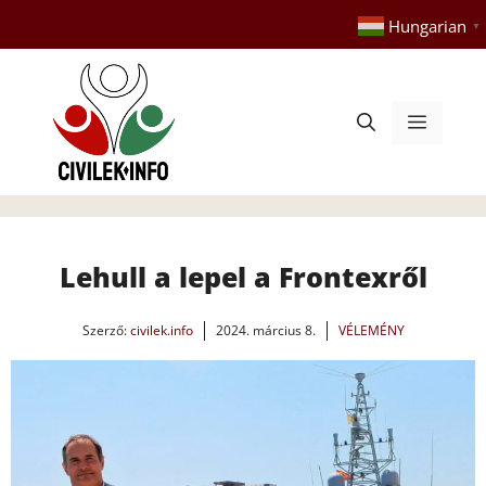
Kilépés
Hungarian
▼
a
tartalomba
Menü
Lehull a lepel a Frontexről
Szerző:
civilek.info
2024. március 8.
VÉLEMÉNY