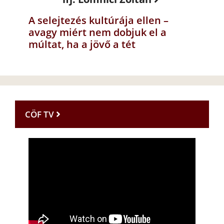
A selejtezés kultúrája ellen –
avagy miért nem dobjuk el a
múltat, ha a jövő a tét
CÖF TV