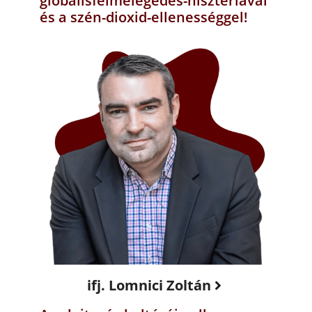
globálisfelmelegedés-hisztériával
és a szén-dioxid-ellenességgel!
ifj. Lomnici Zoltán