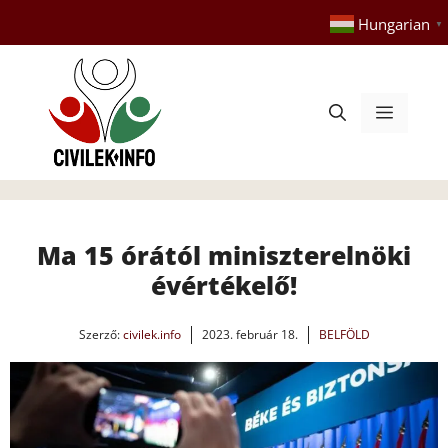
Kilépés
Hungarian
▼
a
tartalomba
Menü
Ma 15 órától miniszterelnöki
évértékelő!
Szerző:
civilek.info
2023. február 18.
BELFÖLD