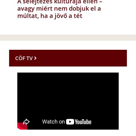
A selejtezés kultúrája ellen –
avagy miért nem dobjuk el a
múltat, ha a jövő a tét
CÖF TV