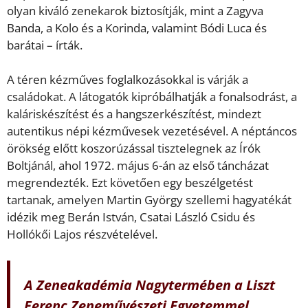
olyan kiváló zenekarok biztosítják, mint a Zagyva
Banda, a Kolo és a Korinda, valamint Bódi Luca és
barátai – írták.
A téren kézműves foglalkozásokkal is várják a
családokat. A látogatók kipróbálhatják a fonalsodrást, a
kaláriskészítést és a hangszerkészítést, mindezt
autentikus népi kézművesek vezetésével. A néptáncos
örökség előtt koszorúzással tisztelegnek az Írók
Boltjánál, ahol 1972. május 6-án az első táncházat
megrendezték. Ezt követően egy beszélgetést
tartanak, amelyen Martin György szellemi hagyatékát
idézik meg Berán István, Csatai László Csidu és
Hollókői Lajos részvételével.
A Zeneakadémia Nagytermében a Liszt
Ferenc Zeneművészeti Egyetemmel