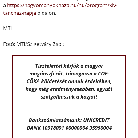
a
https://hagyomanyokhaza.hu/hu/program/xiv-
tanchaz-napja
oldalon.
MTI
Fotó: MTI/Szigetváry Zsolt
Tisztelettel kérjük a magyar
magánszférát, támogassa a CÖF-
CÖKA küldetését annak érdekében,
hogy még eredményesebben, együtt
szolgálhassuk a közjót!
Bankszámlaszámunk: UNICREDIT
BANK 10918001-00000064-35950004