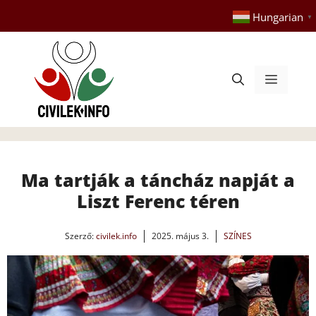
Kilépés
Hungarian
▼
a
tartalomba
Menü
Ma tartják a táncház napját a
Liszt Ferenc téren
Szerző:
civilek.info
2025. május 3.
SZÍNES