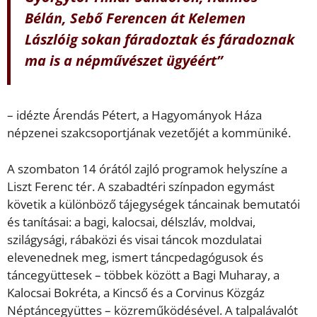
Bélán, Sebő Ferencen át Kelemen
Lászlóig sokan fáradoztak és fáradoznak
ma is a népművészet ügyéért”
– idézte Árendás Pétert, a Hagyományok Háza
népzenei szakcsoportjának vezetőjét a kommüniké.
A szombaton 14 órától zajló programok helyszíne a
Liszt Ferenc tér. A szabadtéri színpadon egymást
követik a különböző tájegységek táncainak bemutatói
és tanításai: a bagi, kalocsai, délszláv, moldvai,
szilágysági, rábaközi és visai táncok mozdulatai
elevenednek meg, ismert táncpedagógusok és
táncegyüttesek – többek között a Bagi Muharay, a
Kalocsai Bokréta, a Kincső és a Corvinus Közgáz
Néptáncegyüttes – közreműködésével. A talpalávalót