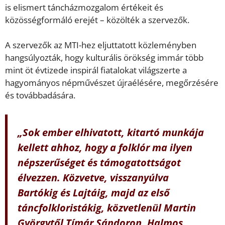
is elismert táncházmozgalom értékeit és
közösségformáló erejét – közölték a szervezők.
A szervezők az MTI-hez eljuttatott közleményben
hangsúlyozták, hogy kulturális örökség immár több
mint öt évtizede inspirál fiatalokat világszerte a
hagyományos népművészet újraélésére, megőrzésére
és továbbadására.
„Sok ember elhivatott, kitartó munkája
kellett ahhoz, hogy a folklór ma ilyen
népszerűséget és támogatottságot
élvezzen. Közvetve, visszanyúlva
Bartókig és Lajtáig, majd az első
táncfolkloristákig, közvetlenül Martin
Györgytől Tímár Sándoron, Halmos