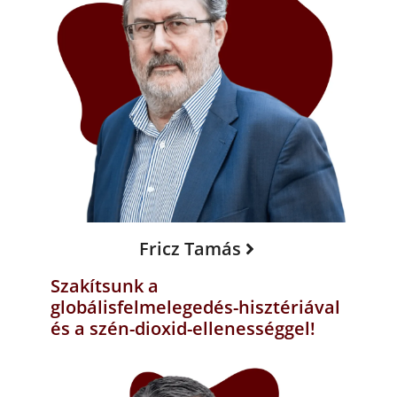
Fricz Tamás
Szakítsunk a
globálisfelmelegedés-hisztériával
és a szén-dioxid-ellenességgel!