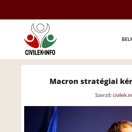
Kilépés
a
tartalomba
BEL
Macron stratégiai ké
Szerző:
civilek.i