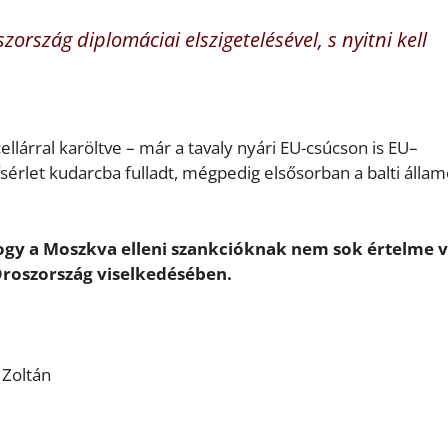
zország diplomáciai elszigetelésével, s nyitni kell
lárral karöltve – már a tavaly nyári EU-csúcson is EU–
ísérlet kudarcba fulladt, mégpedig elsősorban a balti álla
 hogy a Moszkva elleni szankcióknak nem sok értelme 
Oroszország viselkedésében.
 Zoltán