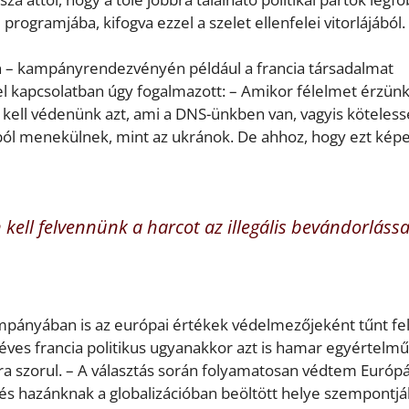
programjába, kifogva ezzel a szelet ellenfelei vitorlájából.
en – kampányrendezvényén például a francia társadalmat
 kapcsolatban úgy fogalmazott: – Amikor félelmet érzünk
 kell védenünk azt, ami a DNS-ünkben van, vagyis köteles
gból menekülnek, mint az ukránok. De ahhoz, hogy ezt kép
kell felvennünk a harcot az illegális bevándorlássa
pányában is az európai értékek védelmezőjeként tűnt fel
éves francia politikus ugyanakkor azt is hamar egyértelm
a szorul. – A választás során folyamatosan védtem Európá
 és hazánknak a globalizációban beöltött helye szempontjá