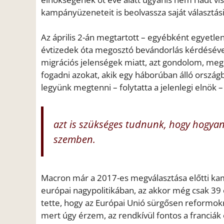
kampányüzeneteit is beolvassza saját választási 
Az április 2-án megtartott – egyébként egyetl
évtizedek óta megosztó bevándorlás kérdésével
migrációs jelenségek miatt, azt gondolom, meg
fogadni azokat, akik egy háborúban álló orszá
legyünk megtenni – folytatta a jelenlegi elnök –
azt is szükséges tudnunk, hogy hogyan 
szemben.
Macron már a 2017-es megválasztása előtti kam
európai nagypolitikában, az akkor még csak 39 
tette, hogy az Európai Unió sürgősen reformokr
mert úgy érzem, az rendkívül fontos a franciák