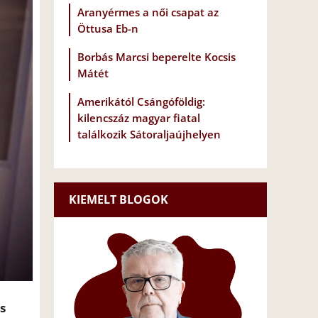
Aranyérmes a női csapat az
Öttusa Eb-n
Borbás Marcsi beperelte Kocsis
Mátét
Amerikától Csángóföldig:
kilencszáz magyar fiatal
találkozik Sátoraljaújhelyen
KIEMELT BLOGOK
s