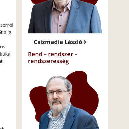
torról
 alig
Csizmadia László
ris
Rend – rendszer –
itikai
rendszeresség
át
őbb