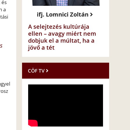
 és
n a
ifj. Lomnici Zoltán
tási
A selejtezés kultúrája
ellen – avagy miért nem
dobjuk el a múltat, ha a
és
jövő a tét
CÖF TV
ngyel
rosz