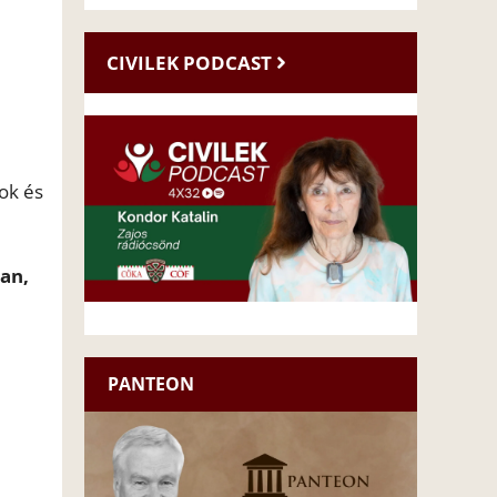
CIVILEK PODCAST
mok és
van,
PANTEON