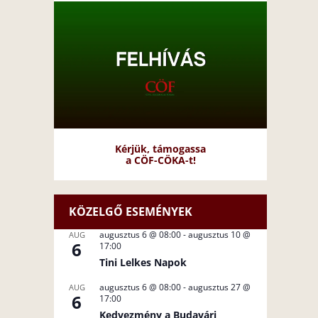
Kérjük, támogassa
a CÖF-CÖKA-t!
KÖZELGŐ ESEMÉNYEK
augusztus 6 @ 08:00
-
augusztus 10 @
AUG
6
17:00
Tini Lelkes Napok
augusztus 6 @ 08:00
-
augusztus 27 @
AUG
6
17:00
Kedvezmény a Budavári