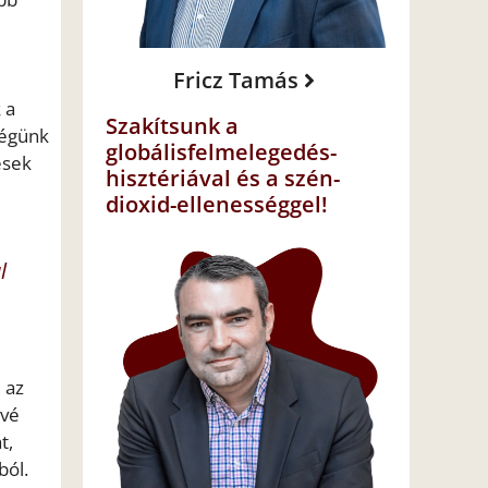
Fricz Tamás
 a
Szakítsunk a
ségünk
globálisfelmelegedés-
esek
hisztériával és a szén-
dioxid-ellenességgel!
l
 az
űvé
t,
ból.