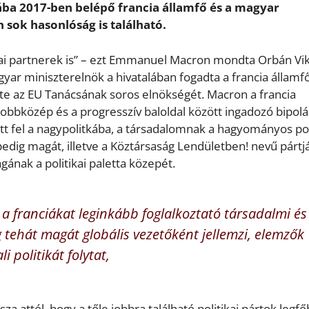
ába 2017-ben belépő francia államfő és a magyar
sok hasonlóság is található.
ópai partnerek is” – ezt Emmanuel Macron mondta Orbán Vik
r miniszterelnök a hivatalában fogadta a francia államfőt
tte az EU Tanácsának soros elnökségét. Macron a francia
 jobbközép és a progresszív baloldal között ingadozó bipolá
t fel a nagypolitkába, a társadalomnak a hagyományos pol
pedig magát, illetve a Köztársaság Lendületben! nevű pártj
gának a politikai paletta közepét.
 a franciákat leginkább foglalkoztató társadalmi és
 tehát magát globális vezetőként jellemzi, elemzők
i politikát folytat,
za attól, hogy a tőle jobbra található politikai pártok legf