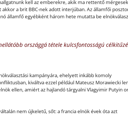
hallgatnunk kell az emberekre, akik ma rettentő mérgesek
akkor a brit BBC-nek adott interjúban. Az államfői poszto
ánó államfő egyébként három hete mutatta be elnökválasz
ellátóbb országgá tétele kulcsfontosságú célkitűz
lnökválasztási kampányára, ehelyett inkább komoly
nfliktusban, kiváltva ezzel például Mateusz Morawiecki le
elnök ellen, amiért az hajlandó tárgyalni Vlagyimir Putyin o
talán nem újkeletű, sőt: a francia elnök évek óta azt