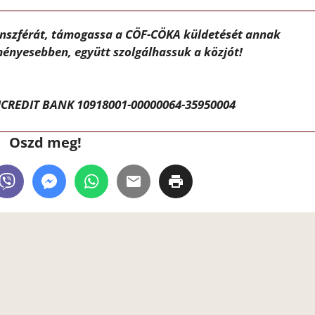
ánszférát, támogassa a CÖF-CÖKA küldetését annak
ényesebben, együtt szolgálhassuk a közjót!
CREDIT BANK 10918001-00000064-35950004
Oszd meg!