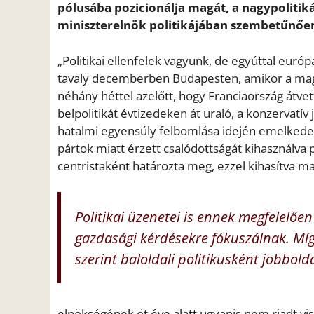
pólusába pozicionálja magát, a nagypolitik
miniszterelnök politikájában szembetűnően 
„Politikai ellenfelek vagyunk, de egyúttal eur
tavaly decemberben Budapesten, amikor a magya
néhány héttel azelőtt, hogy Franciaország átve
belpolitikát évtizedeken át uraló, a konzervatív
hatalmi egyensúly felbomlása idején emelkedet
pártok miatt érzett csalódottságát kihasználva 
centristaként határozta meg, ezzel kihasítva ma
Politikai üzenetei is ennek megfelelően
gazdasági kérdésekre fókuszálnak. Míg
szerint baloldali politikusként jobboldal
elnökségének öt éve alatt ugyanis nem riadt viss