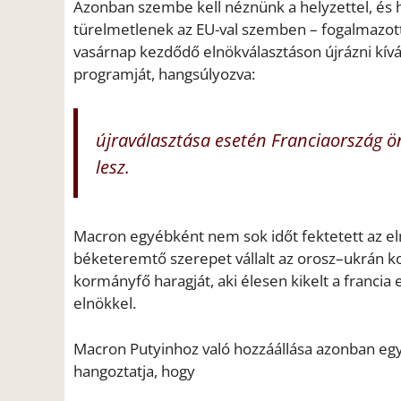
Azonban szembe kell néznünk a helyzettel, és 
türelmetlenek az EU-val szemben – fogalmazott 
vasárnap kezdődő elnökválasztáson újrázni kív
programját, hangsúlyozva:
újraválasztása esetén Franciaország ön
lesz.
Macron egyébként nem sok időt fektetett az e
béketeremtő szerepet vállalt az orosz–ukrán ko
kormányfő haragját, aki élesen kikelt a francia 
elnökkel.
Macron Putyinhoz való hozzáállása azonban egyál
hangoztatja, hogy