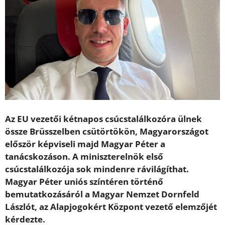
Az EU vezetői kétnapos csúcstalálkozóra ülnek
össze Brüsszelben csütörtökön, Magyarországot
először képviseli majd Magyar Péter a
tanácskozáson. A miniszterelnök első
csúcstalálkozója sok mindenre rávilágíthat.
Magyar Péter uniós színtéren történő
bemutatkozásáról a Magyar Nemzet Dornfeld
Lászlót, az Alapjogokért Központ vezető elemzőjét
kérdezte.