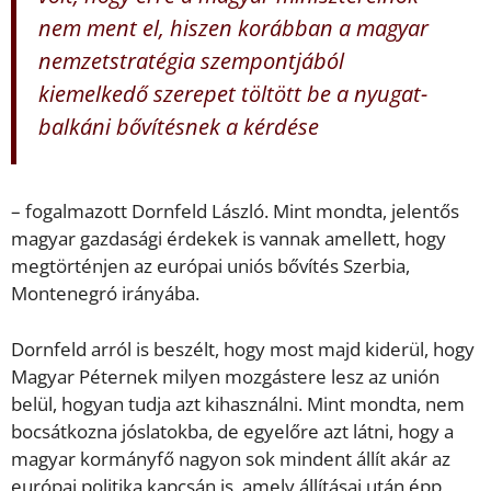
nem ment el, hiszen korábban a magyar
nemzetstratégia szempontjából
kiemelkedő szerepet töltött be a nyugat-
balkáni bővítésnek a kérdése
– fogalmazott Dornfeld László. Mint mondta, jelentős
magyar gazdasági érdekek is vannak amellett, hogy
megtörténjen az európai uniós bővítés Szerbia,
Montenegró irányába.
Dornfeld arról is beszélt, hogy most majd kiderül, hogy
Magyar Péternek milyen mozgástere lesz az unión
belül, hogyan tudja azt kihasználni. Mint mondta, nem
bocsátkozna jóslatokba, de egyelőre azt látni, hogy a
magyar kormányfő nagyon sok mindent állít akár az
európai politika kapcsán is, amely állításai után épp