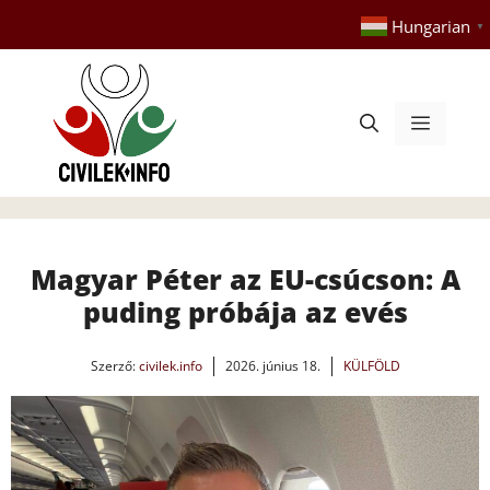
Kilépés
Hungarian
▼
a
tartalomba
Menü
Magyar Péter az EU-csúcson: A
puding próbája az evés
Szerző:
civilek.info
2026. június 18.
KÜLFÖLD