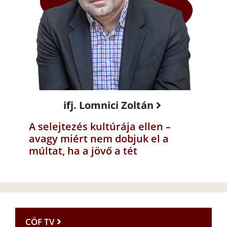
ifj. Lomnici Zoltán
A selejtezés kultúrája ellen –
avagy miért nem dobjuk el a
múltat, ha a jövő a tét
CÖF TV