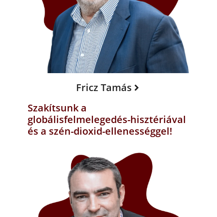
Fricz Tamás
Szakítsunk a
globálisfelmelegedés-hisztériával
és a szén-dioxid-ellenességgel!