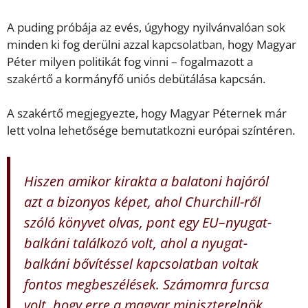
A puding próbája az evés, úgyhogy nyilvánvalóan sok
minden ki fog derülni azzal kapcsolatban, hogy Magyar
Péter milyen politikát fog vinni – fogalmazott a
szakértő a kormányfő uniós debütálása kapcsán.
A szakértő megjegyezte, hogy Magyar Péternek már
lett volna lehetősége bemutatkozni európai színtéren.
Hiszen amikor kirakta a balatoni hajóról
azt a bizonyos képet, ahol Churchill-ről
szóló könyvet olvas, pont egy EU–nyugat-
balkáni találkozó volt, ahol a nyugat-
balkáni bővítéssel kapcsolatban voltak
fontos megbeszélések. Számomra furcsa
volt, hogy erre a magyar miniszterelnök