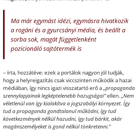
Ma már egymást idézi, egymásra hivatkozik
a rogáni és a gyurcsányi média, és beállt a
sorba sok, magát függetlenként
pozicionáló sajtótermék is
– írta, hozzátéve: ezek a portálok nagyon jól tudják,
hogy a helyreigazítás csak viccszinten működik a hazai
médiában, így nincs igazi visszatartó erő a
„propaganda
szennylapjainak legképtelenebb hazugságai”
ellen.
„Nem
véletlenül van így kialakítva a jogszabályi környezet. Így
tud a propaganda gondtalanul működni, így tud
következmények nélkül hazudni, így tud bárkit, akár
magánszemélyeket is gond nélkül tönkretenni.”