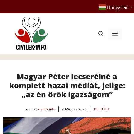
Kilépés
Hungarian
▼
a
tartalomba
Menü
Magyar Péter lecserélné a
komplett hazai médiát, jelige:
„az én örök igazságom”
Szerző:
civilek.info
2024. június 26.
BELFÖLD