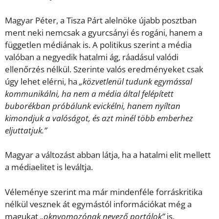
Magyar Péter, a Tisza Párt alelnöke újabb posztban
ment neki nemcsak a gyurcsányi és rogáni, hanem a
független médiának is. A politikus szerint a média
valóban a negyedik hatalmi ág, ráadásul valódi
ellenőrzés nélkül. Szerinte valós eredményeket csak
úgy lehet elérni, ha
„közvetlenül tudunk egymással
kommunikálni, ha nem a média által felépített
buborékban próbálunk evickélni, hanem nyíltan
kimondjuk a valóságot, és azt minél több emberhez
eljuttatjuk.”
Magyar a változást abban látja, ha a hatalmi elit mellett
a médiaelitet is leváltja.
Véleménye szerint ma már mindenféle forráskritika
nélkül vesznek át egymástól információkat még a
magukat
„oknyomozónak nevező portálok”
is.