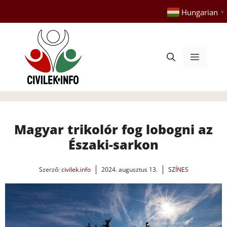
Kilépés
Hungarian
▼
a
tartalomba
Menü
Magyar trikolór fog lobogni az
Északi-sarkon
Szerző:
civilek.info
2024. augusztus 13.
SZÍNES