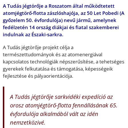
A Tudás jégtörője a Roszatom által működtetett
atomjégtörő-flotta zászlóshajója, az 50 Let Pobedi (A
győzelem 50. évfordulója) nevű jármű, amelynek
fedélzetén 14 ország diákjai és fiatal szakemberei
indulnak az Északi-sarkra.
A Tudás jégtörője projekt célja a
természettudományok és az atomenergiával
kapcsolatos technológiák népszerűsítése, a tehetséges
gyerekek felkutatása és támogatása, képességeik
fejlesztése és pályaorientációja.
A Tudás jégtörője sarkvidéki expedíció az
orosz atomjégtörő-flotta fennállásának 65.
évfordulója alkalmából vált az idén
nemzetközivé.