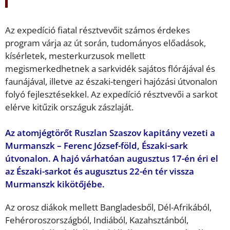
Az expedíció fiatal résztvevőit számos érdekes
program várja az út során, tudományos előadások,
kísérletek, mesterkurzusok mellett
megismerkedhetnek a sarkvidék sajátos flórájával és
faunájával, illetve az északi-tengeri hajózási útvonalon
folyó fejlesztésekkel. Az expedíció résztvevői a sarkot
elérve kitűzik országuk zászlaját.
Az atomjégtörőt Ruszlan Szaszov kapitány vezeti a
Murmanszk – Ferenc József-föld, Északi-sark
útvonalon. A hajó várhatóan augusztus 17-én éri el
az Északi-sarkot és augusztus 22-én tér vissza
Murmanszk kikötőjébe.
Az orosz diákok mellett Bangladesből, Dél-Afrikából,
Fehéroroszországból, Indiából, Kazahsztánból,