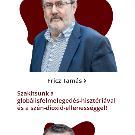
Fricz Tamás
Szakítsunk a
globálisfelmelegedés-hisztériával
és a szén-dioxid-ellenességgel!