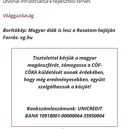
útvonal infrastruktúra-fejlesztési tervét.
Világgazdaság
Borítókép: Magyar diák is lesz a Rosatom hajóján
Forrás: vg.hu
Tisztelettel kérjük a magyar
magánszférát, támogassa a CÖF-
CÖKA küldetését annak érdekében,
hogy még eredményesebben, együtt
szolgálhassuk a közjót!
Bankszámlaszámunk: UNICREDIT
BANK 10918001-00000064-35950004