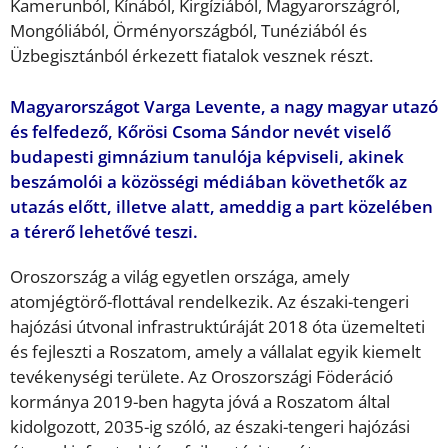
Kamerunból, Kínából, Kirgíziából, Magyarországról,
Mongóliából, Örményországból, Tunéziából és
Üzbegisztánból érkezett fiatalok vesznek részt.
Magyarországot Varga Levente, a nagy magyar utazó
és felfedező, Kőrösi Csoma Sándor nevét viselő
budapesti gimnázium tanulója képviseli, akinek
beszámolói a közösségi médiában követhetők az
utazás előtt, illetve alatt, ameddig a part közelében
a térerő lehetővé teszi.
Oroszország a világ egyetlen országa, amely
atomjégtörő-flottával rendelkezik. Az északi-tengeri
hajózási útvonal infrastruktúráját 2018 óta üzemelteti
és fejleszti a Roszatom, amely a vállalat egyik kiemelt
tevékenységi területe. Az Oroszországi Föderáció
kormánya 2019-ben hagyta jóvá a Roszatom által
kidolgozott, 2035-ig szóló, az északi-tengeri hajózási