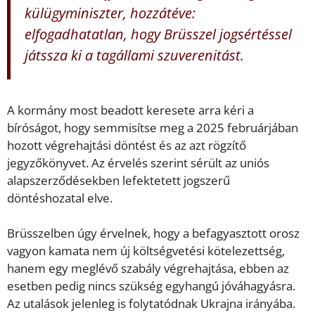
külügyminiszter, hozzátéve:
elfogadhatatlan, hogy Brüsszel jogsértéssel
játssza ki a tagállami szuverenitást.
A kormány most beadott keresete arra kéri a
bíróságot, hogy semmisítse meg a 2025 februárjában
hozott végrehajtási döntést és az azt rögzítő
jegyzőkönyvet. Az érvelés szerint sérült az uniós
alapszerződésekben lefektetett jogszerű
döntéshozatal elve.
Brüsszelben úgy érvelnek, hogy a befagyasztott orosz
vagyon kamata nem új költségvetési kötelezettség,
hanem egy meglévő szabály végrehajtása, ebben az
esetben pedig nincs szükség egyhangú jóváhagyásra.
Az utalások jelenleg is folytatódnak Ukrajna irányába.