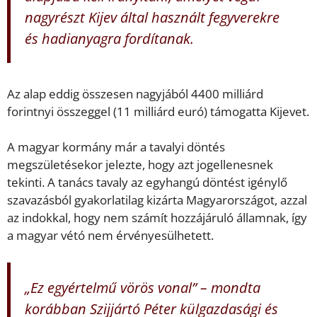
nagyrészt Kijev által használt fegyverekre
és hadianyagra fordítanak.
Az alap eddig összesen nagyjából 4400 milliárd
forintnyi összeggel (11 milliárd euró) támogatta Kijevet.
A magyar kormány már a tavalyi döntés
megszületésekor jelezte, hogy azt jogellenesnek
tekinti. A tanács tavaly az egyhangú döntést igénylő
szavazásból gyakorlatilag kizárta Magyarországot, azzal
az indokkal, hogy nem számít hozzájáruló államnak, így
a magyar vétó nem érvényesülhetett.
„Ez egyértelmű vörös vonal” – mondta
korábban Szijjártó Péter külgazdasági és