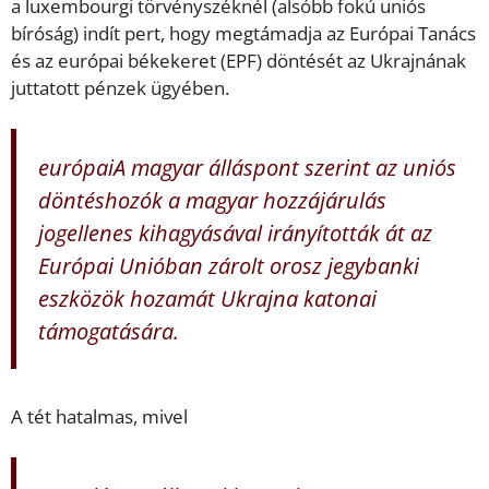
a luxembourgi törvényszéknél (alsóbb fokú uniós
bíróság) indít pert, hogy megtámadja az Európai Tanács
és az európai békekeret (EPF) döntését az Ukrajnának
juttatott pénzek ügyében.
európaiA magyar álláspont szerint az uniós
döntéshozók a magyar hozzájárulás
jogellenes kihagyásával irányították át az
Európai Unióban zárolt orosz jegybanki
eszközök hozamát Ukrajna katonai
támogatására.
A tét hatalmas, mivel