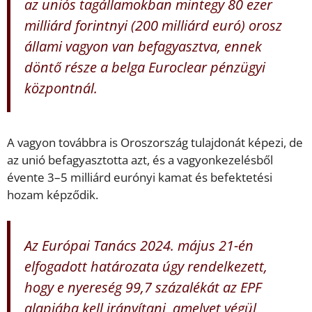
az uniós tagállamokban mintegy 80 ezer
milliárd forintnyi (200 milliárd euró) orosz
állami vagyon van befagyasztva, ennek
döntő része a belga Euroclear pénzügyi
központnál.
A vagyon továbbra is Oroszország tulajdonát képezi, de
az unió befagyasztotta azt, és a vagyonkezelésből
évente 3–5 milliárd eurónyi kamat és befektetési
hozam képződik.
Az Európai Tanács 2024. május 21-én
elfogadott határozata úgy rendelkezett,
hogy e nyereség 99,7 százalékát az EPF
alapjába kell irányítani, amelyet végül