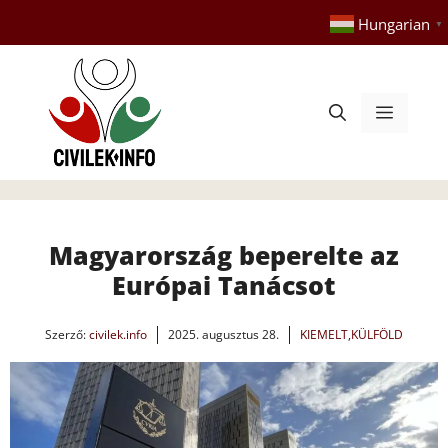
Kilépés
Hungarian
▼
a
tartalomba
Menü
Magyarország beperelte az
Európai Tanácsot
Szerző:
civilek.info
2025. augusztus 28.
KIEMELT
,
KÜLFÖLD