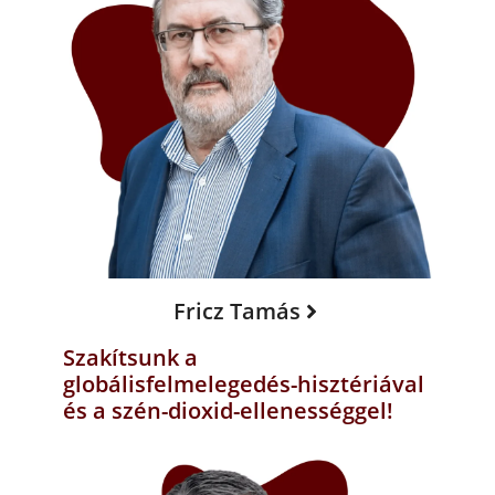
Fricz Tamás
Szakítsunk a
globálisfelmelegedés-hisztériával
és a szén-dioxid-ellenességgel!