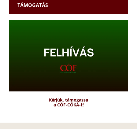
TÁMOGATÁS
Kérjük, támogassa
a CÖF-CÖKA-t!