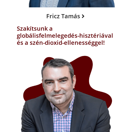
Fricz Tamás
Szakítsunk a
globálisfelmelegedés-hisztériával
és a szén-dioxid-ellenességgel!