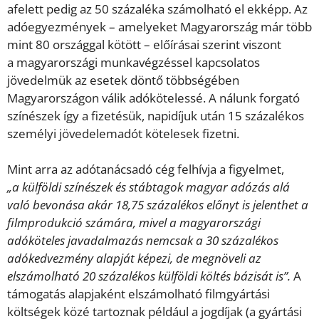
afelett pedig az 50 százaléka számolható el ekképp. Az
adóegyezmények – amelyeket Magyarország már több
mint 80 országgal kötött – előírásai szerint viszont
a magyarországi munkavégzéssel kapcsolatos
jövedelmük az esetek döntő többségében
Magyarországon válik adókötelessé. A nálunk forgató
színészek így a fizetésük, napidíjuk után 15 százalékos
személyi jövedelemadót kötelesek fizetni.
Mint arra az adótanácsadó cég felhívja a figyelmet,
„a külföldi színészek és stábtagok magyar adózás alá
való bevonása akár 18,75 százalékos előnyt is jelenthet a
filmprodukció számára, mivel a magyarországi
adóköteles javadalmazás nemcsak a 30 százalékos
adókedvezmény alapját képezi, de megnöveli az
elszámolható 20 százalékos külföldi költés bázisát is”.
A
támogatás alapjaként elszámolható filmgyártási
költségek közé tartoznak például a jogdíjak (a gyártási