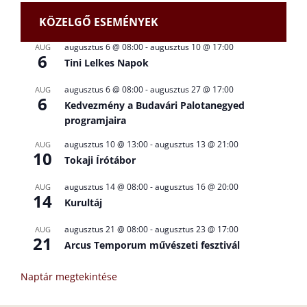
KÖZELGŐ ESEMÉNYEK
augusztus 6 @ 08:00
-
augusztus 10 @ 17:00
AUG
6
Tini Lelkes Napok
augusztus 6 @ 08:00
-
augusztus 27 @ 17:00
AUG
6
Kedvezmény a Budavári Palotanegyed
programjaira
augusztus 10 @ 13:00
-
augusztus 13 @ 21:00
AUG
10
Tokaji Írótábor
augusztus 14 @ 08:00
-
augusztus 16 @ 20:00
AUG
14
Kurultáj
augusztus 21 @ 08:00
-
augusztus 23 @ 17:00
AUG
21
Arcus Temporum művészeti fesztivál
Naptár megtekintése