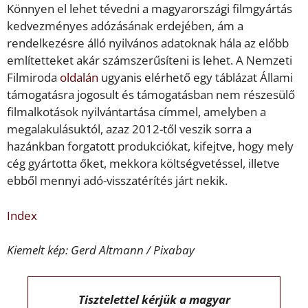
Könnyen el lehet tévedni a magyarországi filmgyártás
kedvezményes adózásának erdejében, ám a
rendelkezésre álló nyilvános adatoknak hála az előbb
említetteket akár számszerűsíteni is lehet. A Nemzeti
Filmiroda
oldalán
ugyanis elérhető egy táblázat Állami
támogatásra jogosult és támogatásban nem részesülő
filmalkotások nyilvántartása címmel, amelyben a
megalakulásuktól, azaz 2012-től veszik sorra a
hazánkban forgatott produkciókat, kifejtve, hogy mely
cég gyártotta őket, mekkora költségvetéssel, illetve
ebből mennyi adó-visszatérítés járt nekik.
Index
Kiemelt kép: Gerd Altmann / Pixabay
Tisztelettel kérjük a magyar