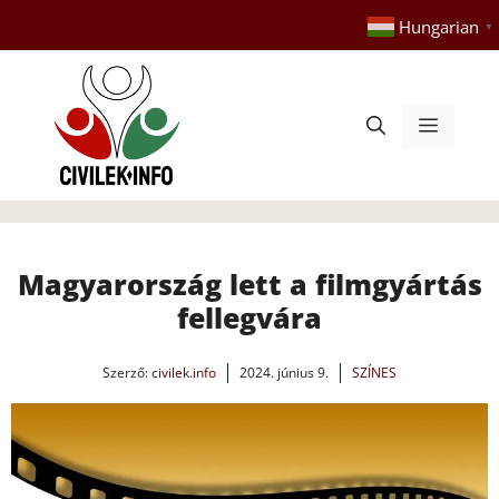
Kilépés
Hungarian
▼
a
tartalomba
Menü
Magyarország lett a filmgyártás
fellegvára
Szerző:
civilek.info
2024. június 9.
SZÍNES