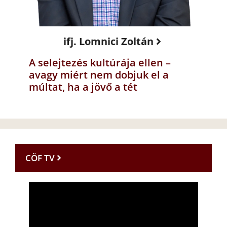
ifj. Lomnici Zoltán
A selejtezés kultúrája ellen –
avagy miért nem dobjuk el a
múltat, ha a jövő a tét
CÖF TV