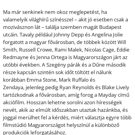
Ma már senkinek nem okoz meglepetést, ha
valamelyik világhírű színésszel – akit jó esetben csak a
mozivásznon lát – találja szemben magát Budapest
utcáin. Tavaly például Johnny Depp és Angelina Jolie
forgatott a magyar fővárosban, de többek között Will
Smith, Russell Crowe, Rami Malek, Nicolas Cage, Eddie
Redmayne és Jenna Ortega is Magyarországon járt az
utóbbi években. A Szegény párák és a Dűne második
része kapcsán szintén sok időt töltött el nálunk
korábban Emma Stone, Mark Ruffalo és
Zendaya, jelenleg pedig Ryan Reynolds és Blake Lively
tartózkodnak a fővárosban, amíg forog a Mayday című
akciófilm. Hosszan lehetne sorolni azon hírességek
nevét, akik az elmúlt időszakban utaztak hazánkba, és
joggal merülhet fel a kérdés, miért választja egyre több
filmstúdió Magyarországot helyszínül a különböző
produkciók leforgatásához.