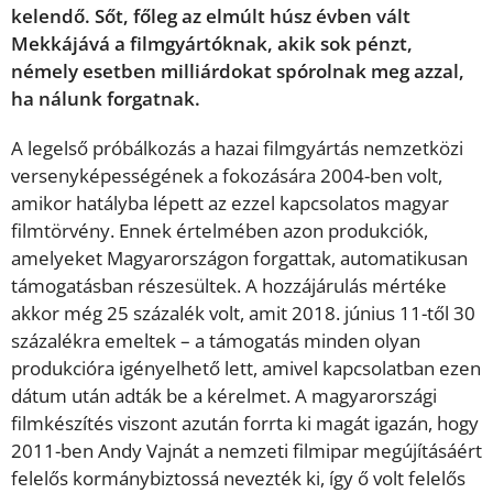
kelendő. Sőt, főleg az elmúlt húsz évben vált
Mekkájává a filmgyártóknak, akik sok pénzt,
némely esetben milliárdokat spórolnak meg azzal,
ha nálunk forgatnak.
A legelső próbálkozás a hazai filmgyártás nemzetközi
versenyképességének a fokozására 2004-ben volt,
amikor hatályba lépett az ezzel kapcsolatos magyar
filmtörvény. Ennek értelmében azon produkciók,
amelyeket Magyarországon forgattak, automatikusan
támogatásban részesültek. A hozzájárulás mértéke
akkor még 25 százalék volt, amit 2018. június 11-től 30
százalékra emeltek – a támogatás minden olyan
produkcióra igényelhető lett, amivel kapcsolatban ezen
dátum után adták be a kérelmet. A magyarországi
filmkészítés viszont azután forrta ki magát igazán, hogy
2011-ben Andy Vajnát a nemzeti filmipar megújításáért
felelős kormánybiztossá nevezték ki, így ő volt felelős