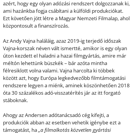
azért, hogy egy olyan adózási rendszert dolgozzanak ki,
ami hazánkba fogja csábítani a külföldi produkciókat.
Ezt követően jött létre a Magyar Nemzeti Filmalap, ahol
központosult a finanszírozás.
Az Andy Vajna haláláig, azaz 2019-ig terjedő időszak
Vajna-korszak néven vált ismertté, amikor is egy olyan
úton kezdett el haladni a hazai filmgyártás, amire már
méltón lehettünk büszkék – bár azóta mintha
félresiklott volna valami. Vajna harcolta ki többek
között azt, hogy Európa legkedvezőbb filmtámogatási
rendszere legyen a miénk, aminek köszönhetően 2018
óta 30 százalékos adó-visszatérítés jár az itt forgató
stáboknak.
Ahogy az Andersen adótanácsadó cég kifejti, a
produkciók abban az esetben vehetik igénybe ezt a
támogatást, ha
„a filmalkotás közvetlen gyártási