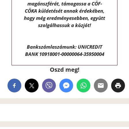
magánszférát, támogassa a CÖF-
CÖKA küldetését annak érdekében,
hogy még eredményesebben, együtt
szolgálhassuk a közjót!
Bankszámlaszámunk: UNICREDIT
BANK 10918001-00000064-35950004
Oszd meg!