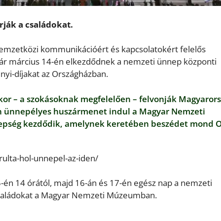
ják a családokat.
 nemzetközi kommunikációért és kapcsolatokért felelős
n már március 14-én elkezdődnek a nemzeti ünnep központi
enyi-díjakat az Országházban.
kor – a szokásoknak megfelelően – felvonják Magyaror
ően ünnepélyes huszármenet indul a Magyar Nemzeti
nepség kezdődik, amelynek keretében beszédet mond 
arulta-hol-unnepel-az-iden/
5-én 14 órától, majd 16-án és 17-én egész nap a nemzeti
családokat a Magyar Nemzeti Múzeumban.