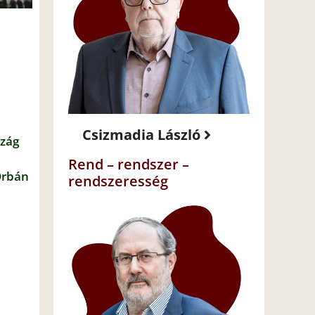
Csizmadia László
szág
Rend – rendszer –
Orbán
rendszeresség