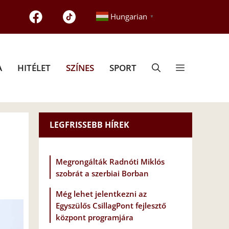
Hungarian
▼
A
HITÉLET
SZÍNES
SPORT
LEGFRISSEBB HÍREK
Megrongálták Radnóti Miklós
szobrát a szerbiai Borban
Még lehet jelentkezni az
Egyszülős CsillagPont fejlesztő
központ programjára