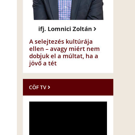
ifj. Lomnici Zoltán
A selejtezés kultúrája
ellen – avagy miért nem
dobjuk el a múltat, ha a
jövő a tét
CÖF TV