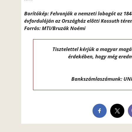
Borítókép: Felvonják a nemzeti lobogót az 18
évfordulóján az Országház elõtti Kossuth téren
Forrás: MTI/Bruzák Noémi
Tisztelettel kérjük a magyar mag
érdekében, hogy még eredm
Bankszámlaszámunk: UNI