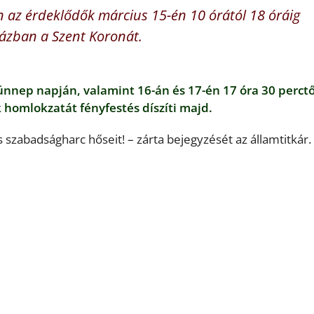
 az érdeklődők március 15-én 10 órától 18 óráig
ázban a Szent Koronát.
 ünnep napján, valamint 16-án és 17-én 17 óra 30 perctő
omlokzatát fényfestés díszíti majd.
szabadságharc hőseit! – zárta bejegyzését az államtitkár.