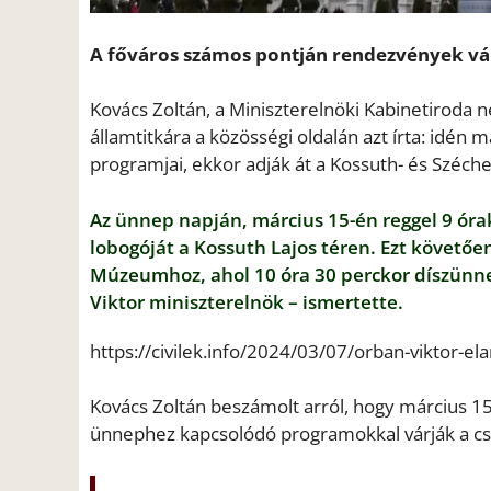
A főváros számos pontján rendezvények vár
Kovács Zoltán, a Miniszterelnöki Kabinetiroda
államtitkára a közösségi oldalán azt írta: idé
programjai, ekkor adják át a Kossuth- és Széch
Az ünnep napján, március 15-én reggel 9 óra
lobogóját a Kossuth Lajos téren. Ezt követ
Múzeumhoz, ahol 10 óra 30 perckor díszün
Viktor miniszterelnök – ismertette.
https://civilek.info/2024/03/07/orban-viktor-el
Kovács Zoltán beszámolt arról, hogy március 1
ünnephez kapcsolódó programokkal várják a 