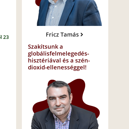
Fricz Tamás
l 23
Szakítsunk a
globálisfelmelegedés-
hisztériával és a szén-
dioxid-ellenességgel!