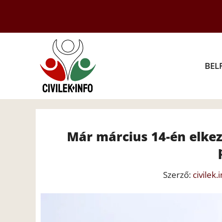
Kilépés
a
tartalomba
BEL
Már március 14-én elke
Szerző:
civilek.