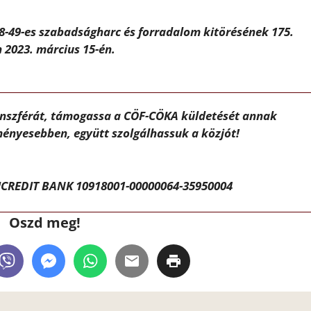
48-49-es szabadságharc és forradalom kitörésének 175.
 2023. március 15-én.
ánszférát, támogassa a CÖF-CÖKA küldetését annak
ényesebben, együtt szolgálhassuk a közjót!
CREDIT BANK 10918001-00000064-35950004
Oszd meg!