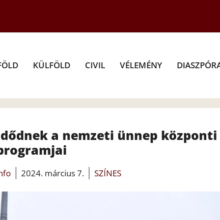
FÖLD
KÜLFÖLD
CIVIL
VÉLEMÉNY
DIASZPÓR
zdődnek a nemzeti ünnep központi
programjai
info
2024. március 7.
SZÍNES