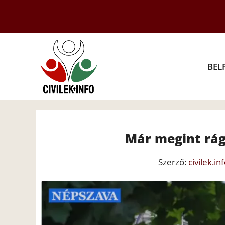
Kilépés
a
tartalomba
BEL
Már megint rág
Szerző:
civilek.in