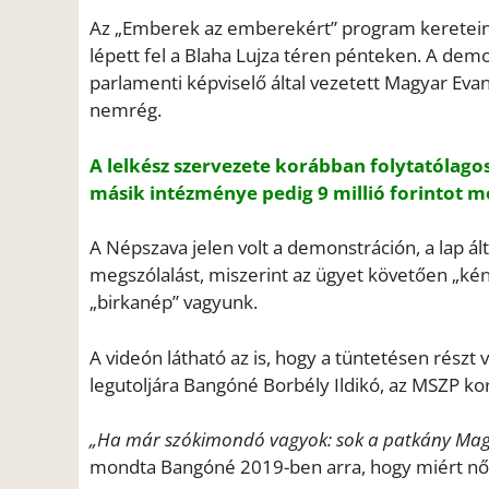
Az „Emberek az emberekért” program keretein b
lépett fel a Blaha Lujza téren pénteken. A demon
parlamenti képviselő által vezetett Magyar Evan
nemrég.
A lelkész szervezete korábban folytatólagos
másik intézménye pedig 9 millió forintot m
A Népszava jelen volt a demonstráción, a lap ált
megszólalást, miszerint az ügyet követően „kén
„birkanép” vagyunk.
A videón látható az is, hogy a tüntetésen részt 
legutoljára Bangóné Borbély Ildikó, az MSZP kor
„Ha már szókimondó vagyok: sok a patkány Mag
mondta Bangóné 2019-ben arra, hogy miért nő 