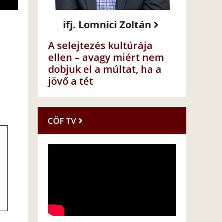
ifj. Lomnici Zoltán
A selejtezés kultúrája
ellen – avagy miért nem
dobjuk el a múltat, ha a
jövő a tét
CÖF TV