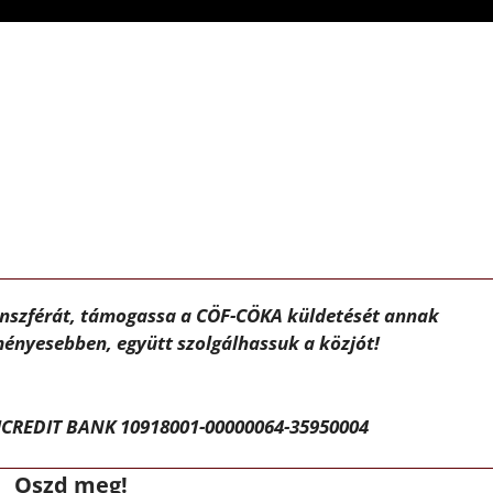
ánszférát, támogassa a CÖF-CÖKA küldetését annak
ényesebben, együtt szolgálhassuk a közjót!
CREDIT BANK 10918001-00000064-35950004
Oszd meg!