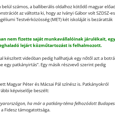
elül számos, a balliberális oldalhoz kötődő magyar előa
strációt az váltotta ki, hogy az Iványi Gábor volt SZDSZ-es
géliumi Testvérközösség (MET) két iskoláját is bezáratták
an nem fizette saját munkavállalóinak járulékait, eg
eghaladó lejárt közműtartozást is felhalmozott.
al készített videóban pedig hallhatjuk egy nőtől azt a botr
e egy patkányirtás”. Egy másik részvevő szerint pedig
vett Magyar Péter és Mácsai Pál színész is. Patkányokról
ábbi képviselője beszélt:
yarországon, ha már a patkány-téma felhozódott Budapes
a Fidesz támogatottsága.