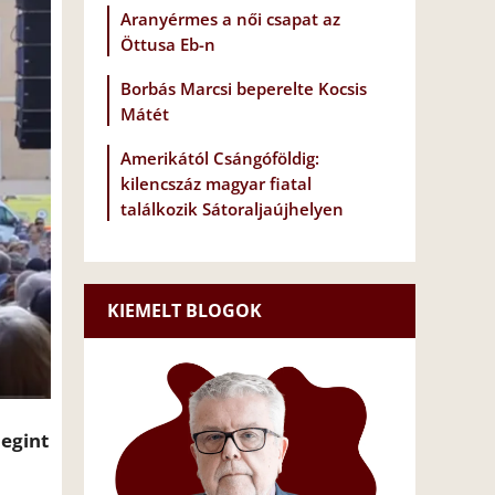
Aranyérmes a női csapat az
Öttusa Eb-n
Borbás Marcsi beperelte Kocsis
Mátét
Amerikától Csángóföldig:
kilencszáz magyar fiatal
találkozik Sátoraljaújhelyen
KIEMELT BLOGOK
megint