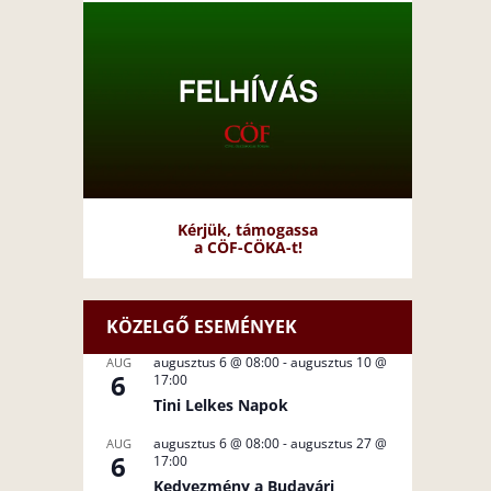
Kérjük, támogassa
a CÖF-CÖKA-t!
KÖZELGŐ ESEMÉNYEK
augusztus 6 @ 08:00
-
augusztus 10 @
AUG
6
17:00
Tini Lelkes Napok
augusztus 6 @ 08:00
-
augusztus 27 @
AUG
6
17:00
Kedvezmény a Budavári