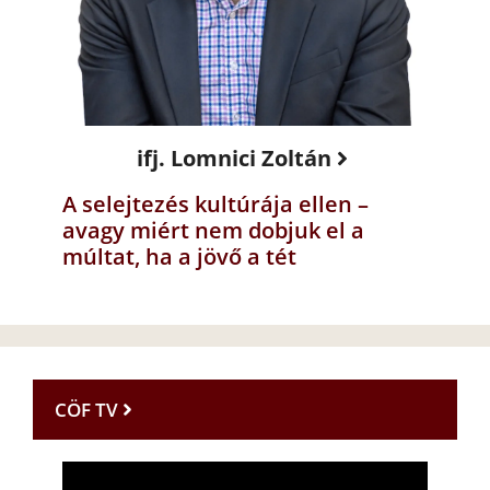
ifj. Lomnici Zoltán
A selejtezés kultúrája ellen –
avagy miért nem dobjuk el a
múltat, ha a jövő a tét
CÖF TV