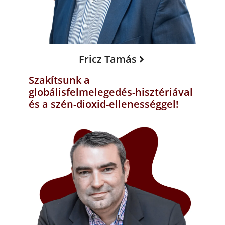
Fricz Tamás
Szakítsunk a
globálisfelmelegedés-hisztériával
és a szén-dioxid-ellenességgel!