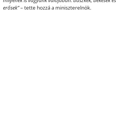
milyenek is vagyunk valójában: büszkék, békések és
erősek”
– tette hozzá a miniszterelnök.