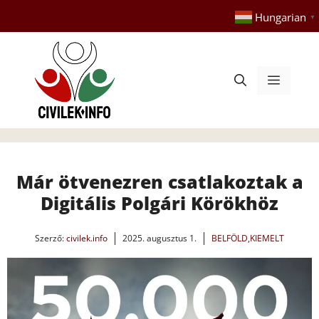
Kilépés
Hungarian
▼
a
tartalomba
Menü
Már ötvenezren csatlakoztak a
Digitális Polgári Körökhöz
Szerző:
civilek.info
2025. augusztus 1.
BELFÖLD
,
KIEMELT