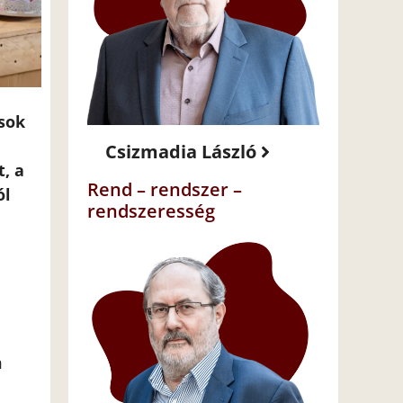
sok
Csizmadia László
, a
Rend – rendszer –
ól
rendszeresség
m