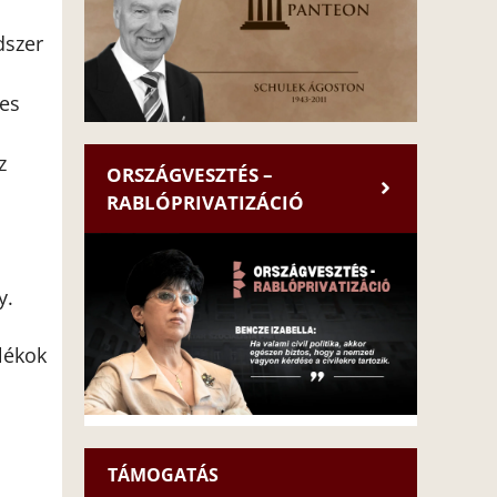
dszer
tes
z
ORSZÁGVESZTÉS –
RABLÓPRIVATIZÁCIÓ
y.
lékok
TÁMOGATÁS