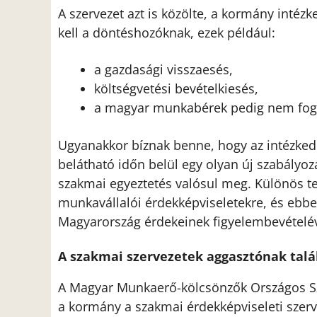
A szervezet azt is közölte, a kormány inté
kell a döntéshozóknak, ezek például:
a gazdasági visszaesés,
költségvetési bevételkiesés,
a magyar munkabérek pedig nem fogn
Ugyanakkor bíznak benne, hogy az intézkedé
belátható időn belül egy olyan új szabályoz
szakmai egyeztetés valósul meg. Különös tek
munkavállalói érdekképviseletekre, és ebbe
Magyarország érdekeinek figyelembevételév
A szakmai szervezetek aggasztónak talál
A Magyar Munkaerő-kölcsönzők Országos Szö
a kormány a szakmai érdekképviseleti szerv