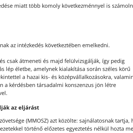
zkedése miatt több komoly következménnyel is számoln
ak az intézkedés következtében emelkedni.
s csak átmeneti és majd felülvizsgálják, így pedig
ás lép életbe, amelynek kialakítása során széles körű
intettel a hazai kis- és középvállalkozásokra, valamin
n a kérdésben társadalmi konszenzus jön létre
el.
ják az eljárást
vetsége (MMOSZ) azt közölte: sajnálatosnak tartja, 
ezetekkel történő előzetes egyeztetés nélkül hozta m