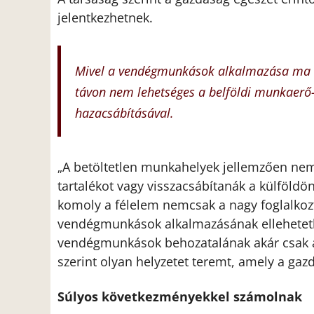
jelentkezhetnek.
Mivel a vendégmunkások alkalmazása ma M
távon nem lehetséges a belföldi munkaerő-
hazacsábításával.
A betöltetlen munkahelyek jellemzően ne
„
tartalékot vagy visszacsábítanák a külföldö
komoly a félelem nemcsak a nagy foglalkozt
vendégmunkások alkalmazásának ellehetetle
vendégmunkások behozatalának akár csak 
szerint olyan helyzetet teremt, amely a gazd
Súlyos következményekkel számolnak