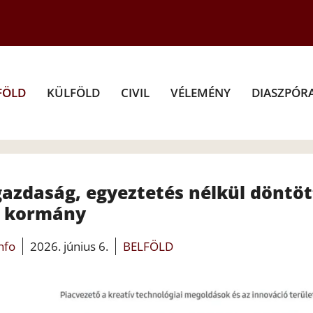
FÖLD
KÜLFÖLD
CIVIL
VÉLEMÉNY
DIASZPÓR
gazdaság, egyeztetés nélkül döntöt
kormány
info
2026. június 6.
BELFÖLD