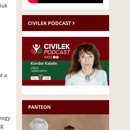
iuk
CIVILEK PODCAST
t a
PANTEON
hogy
eg