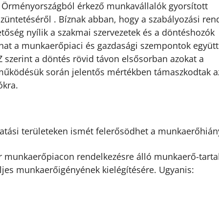
s Örményországból érkező munkavállalók gyorsított
züntetéséről . Bíznak abban, hogy a szabályozási ren
etőség nyílik a szakmai szervezetek és a döntéshozók
lhat a munkaerőpiaci és gazdasági szempontok együt
szerint a döntés rövid távon elsősorban azokat a
k működésük során jelentős mértékben támaszkodtak a
ókra.
áltatási területeken ismét felerősödhet a munkaerőhián
r munkaerőpiacon rendelkezésre álló munkaerő-tarta
es munkaerőigényének kielégítésére. Ugyanis: