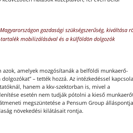
agyarországon gazdasági szükségszerűség, kiváltása r
tartalék mobilizálásával és a külföldön dolgozók
m azok, amelyek mozgósítanák a belföldi munkaerő-
n dolgozókat” – tették hozzá. Az intézkedéssel kapcsol
atóknál, hanem a kkv-szektorban is, mivel a
nítése esetén nem tudják pótolni a kieső munkaerőt
átmeneti megszüntetése a Pensum Group álláspontj
aság növekedési kilátásait rontja.