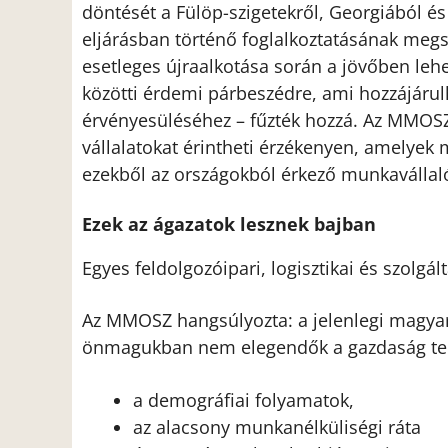
döntését a Fülöp-szigetekről, Georgiából é
eljárásban történő foglalkoztatásának megs
esetleges újraalkotása során a jövőben leh
közötti érdemi párbeszédre, ami hozzájáru
érvényesüléséhez – fűzték hozzá. Az MMOSZ 
vállalatokat érintheti érzékenyen, amelye
ezekből az országokból érkező munkavállal
Ezek az ágazatok lesznek bajban
Egyes feldolgozóipari, logisztikai és szolg
Az MMOSZ hangsúlyozta: a jelenlegi magya
önmagukban nem elegendők a gazdaság telj
a demográfiai folyamatok,
az alacsony munkanélküliségi ráta