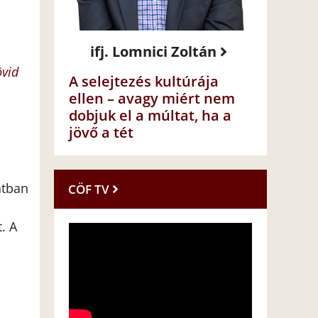
ifj. Lomnici Zoltán
övid
A selejtezés kultúrája
ellen – avagy miért nem
dobjuk el a múltat, ha a
jövő a tét
atban
CÖF TV
. A
a