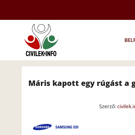
Kilépés
a
tartalomba
BEL
Máris kapott egy rúgást a 
Szerző:
civilek.