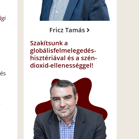
ági
Fricz Tamás
Szakítsunk a
globálisfelmelegedés-
hisztériával és a szén-
dioxid-ellenességgel!
tés