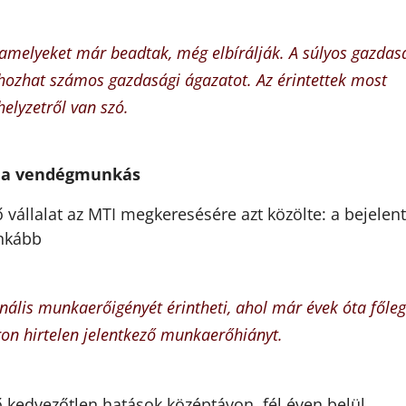
, amelyeket már beadtak, még elbírálják. A súlyos gazdas
 hozhat számos gazdasági ágazatot. Az érintettek most
elyzetről van szó.
l a vendégmunkás
állalat az MTI megkeresésére azt közölte: a bejelen
inkább
nális munkaerőigényét érintheti, ahol már évek óta főleg
on hirtelen jelentkező munkaerőhiányt.
ő kedvezőtlen hatások középtávon, fél éven belül