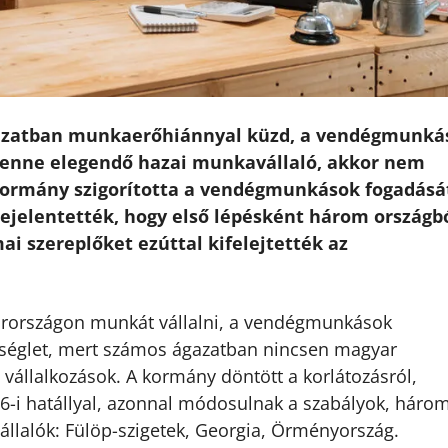
azatban munkaerőhiánnyal küzd, a vendégmunká
 lenne elegendő hazai munkavállaló, akkor nem
-kormány szigorította a vendégmunkások fogadását
ejelentették, hogy első lépésként három országb
ai szereplőket ezúttal kifelejtették az
yarországon munkát vállalni, a vendégmunkások
kséglet, mert számos ágazatban nincsen magyar
vállalkozások. A kormány döntött a korlátozásról,
6-i hatállyal, azonnal módosulnak a szabályok, háro
lalók: Fülöp-szigetek, Georgia, Örményország.