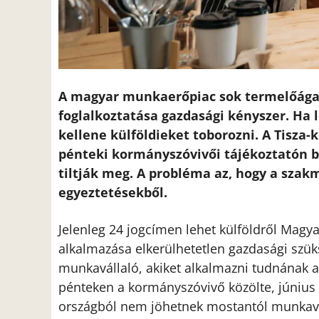
A magyar munkaerőpiac sok termelőág
foglalkoztatása gazdasági kényszer. Ha
kellene külföldieket toborozni. A Tisza
pénteki kormányszóvivői tájékoztatón b
tiltják meg. A probléma az, hogy a szakm
egyeztetésekből.
Jelenleg 24 jogcímen lehet külföldről Mag
alkalmazása elkerülhetetlen gazdasági szü
munkavállaló, akiket alkalmazni tudnának a 
pénteken a kormányszóvivő közölte, június 
országból nem jöhetnek mostantól munkavál