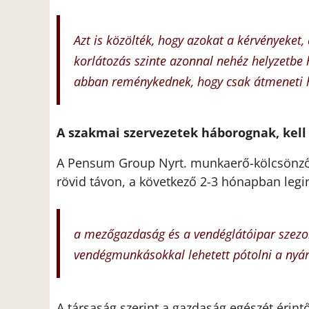
Azt is közölték, hogy azokat a kérvényeket
korlátozás szinte azonnal nehéz helyzetbe
abban reménykednek, hogy csak átmeneti h
A szakmai szervezetek háborognak, kel
A Pensum Group Nyrt. munkaerő-kölcsönző v
rövid távon, a következő 2-3 hónapban leg
a mezőgazdaság
és a vendéglátóipar szezo
vendégmunkásokkal lehetett pótolni a nyár
A társaság szerint a gazdaság egészét érint