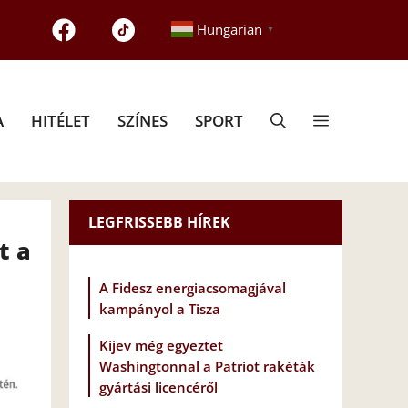
Hungarian
▼
A
HITÉLET
SZÍNES
SPORT
LEGFRISSEBB HÍREK
t a
A Fidesz energiacsomagjával
kampányol a Tisza
Kijev még egyeztet
Washingtonnal a Patriot rakéták
gyártási licencéről