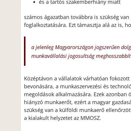
és a tartós szakemberhiány miatt
számos ágazatban továbbra is szükség van k
foglalkoztatására. Ezt támasztja alá az is, h
a jelenleg Magyarországon jogszerűen dolg
munkavállalási jogosultság meghosszabbít
Középtávon a vállalatok várhatóan fokozott
bevonására, a munkaszervezési és technológ
megoldások alkalmazására. Ezek azonban ö
hiányzó munkaerőt, ezért a magyar gazdas
szükség van a külföldi munkaerő ellenőrzöt
a kialakult helyzetet az MMOSZ.