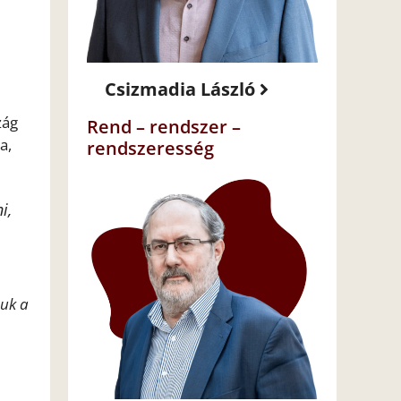
Csizmadia László
zág
Rend – rendszer –
a,
rendszeresség
i,
suk a