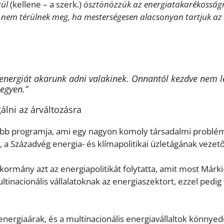
tül
(kellene – a szerk.)
ösztönözzük az energiatakarékosságr
nem térülnek meg, ha mesterségesen alacsonyan tartjuk az
 energiát akarunk adni valakinek. Onnantól kezdve nem l
legyen.”
lni az árváltozásra
ebb programja, ami egy nagyon komoly társadalmi problé
 a Századvég energia- és klímapolitikai üzletágának vezető
 kormány azt az energiapolitikát folytatta, amit most Márk
ultinacionális vállalatoknak az energiaszektort, ezzel pedig
energiaárak, és a multinacionális energiavállaltok könnye