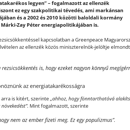
iatakarékos legyen” – fogalmazott az ellenzék
 viszont ez egy szakpolitikai tévedés, ami markánsan
ájában és a 2002 és 2010 közötti baloldali kormány
 Márki-Zay Péter energiapolitikájában is.
 rezsicsökkentéssel kapcsolatban a Greenpeace Magyarors
lvételen az ellenzék közös miniszterelnök-jelöltje elmondt
 a rezsicsökkentés is, hogy ezeket nagyon könnyű megígérn
tönöznünk az energiatakarékosságra
rra is kitért, szerinte
„ahhoz, hogy fönntarthatóvá alakít
r növekedést”.
Mint fogalmazott, szerinte
 hogy nem az ember fizeti meg. Ez egy populizmus”.