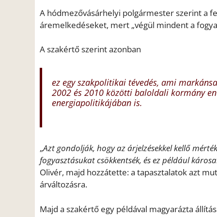
A hódmezővásárhelyi polgármester szerint a fen
áremelkedéseket, mert „végül mindent a fogyas
A szakértő szerint azonban
ez egy szakpolitikai tévedés, ami markánsa
2002 és 2010 közötti baloldali kormány en
energiapolitikájában is.
„
Azt gondolják, hogy az árjelzésekkel kellő mért
fogyasztásukat csökkentsék, és ez például káros
Olivér, majd hozzátette: a tapasztalatok azt m
árváltozásra.
Majd a szakértő egy példával magyarázta állítá