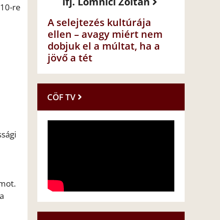
ifj. Lomnici Zoltán
010-re
A selejtezés kultúrája
ellen – avagy miért nem
dobjuk el a múltat, ha a
jövő a tét
CÖF TV
ssági
mot.
 a