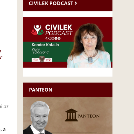
CIVILEK PODCAST
a
r
PANTEON
i az
, a