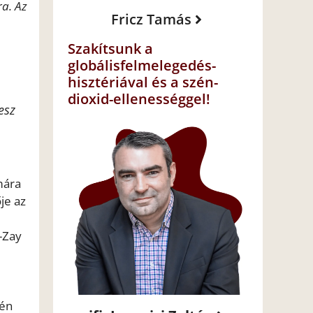
a. Az
Fricz Tamás
Szakítsunk a
globálisfelmelegedés-
hisztériával és a szén-
dioxid-ellenességgel!
esz
mára
je az
i-Zay
dén