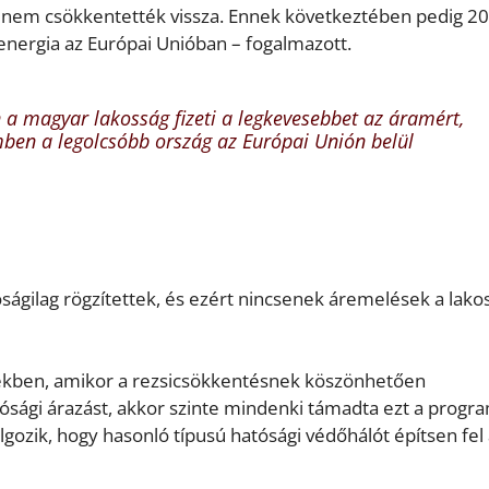
l nem csökkentették vissza. Ennek következtében pedig 2
energia az Európai Unióban – fogalmazott.
a magyar lakosság fizeti a legkevesebbet az áramért,
ben a legolcsóbb ország az Európai Unión belül
ágilag rögzítettek, és ezért nincsenek áremelések a lako
vekben, amikor a rezsicsökkentésnek köszönhetően
sági árazást, akkor szinte mindenki támadta ezt a progra
gozik, hogy hasonló típusú hatósági védőhálót építsen fel