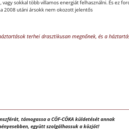
vagy sokkal több villamos energiát felhasználni. És ez for
ve a 2008 utáni ársokk nem okozott jelentős
háztartások terhei drasztikusan megnőnek, és a háztartá
ánszférát, támogassa a CÖF-CÖKA küldetését annak
ényesebben, együtt szolgálhassuk a közjót!