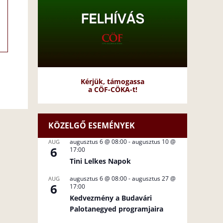
Kérjük, támogassa
a CÖF-CÖKA-t!
KÖZELGŐ ESEMÉNYEK
augusztus 6 @ 08:00
-
augusztus 10 @
AUG
6
17:00
Tini Lelkes Napok
augusztus 6 @ 08:00
-
augusztus 27 @
AUG
6
17:00
Kedvezmény a Budavári
Palotanegyed programjaira