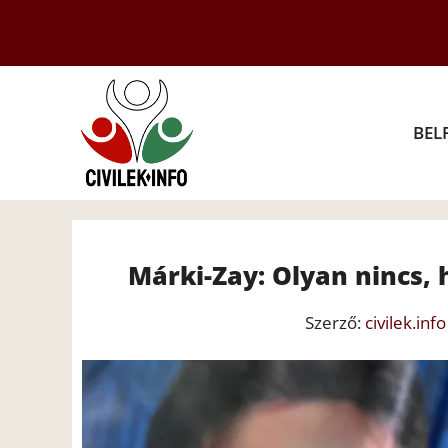
Kilépés
a
tartalomba
BEL
Márki-Zay: Olyan nincs, h
Szerző:
civilek.info