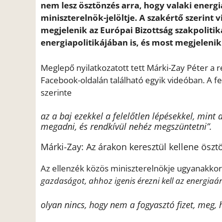
nem lesz ösztönzés arra, hogy valaki energ
miniszterelnök-jelöltje. A szakértő szerint
megjelenik az Európai Bizottság szakpolitik
energiapolitikájában is, és most megjelenik
Meglepő nyilatkozatott tett Márki-Zay Péter a
Facebook-oldalán található egyik videóban. A fe
szerinte
az a baj ezekkel a felelőtlen lépésekkel, mint
megadni, és rendkívül nehéz megszüntetni”.
Márki-Zay: Az árakon keresztül kellene ösz
Az ellenzék közös miniszterelnökje ugyanakkor a
gazdaságot, ahhoz igenis érezni kell az energiaá
olyan nincs, hogy nem a fogyasztó fizet, meg,