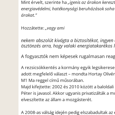
Mint érvelt, szerinte ha
„igenis az árakon keresz
energiavédelmi, hatékonysági beruházások soha 
árakat.”
Hozzátette:
„vagy ami
nekem abszolút kivágta a biztosítékot, ingyen
ösztönzés arra, hogy valaki energiatakarékos 
A fogyasztók nem képesek rugalmasan reagá
A rezsicsökkentés a kormány egyik legsikeres
adott megfelelő választ – mondta Hortay Olivér,
M1 Ma reggel című műsorában.
Majd kifejtette: 2002 és 2010 között a baloldali
Péter is javasol. Akkor ugyanis privatizálták a m
elveszítette az állam a mozgásterét.
A 2008-as válság idején pedig elszabadultak az 