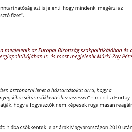
ntarthatóság azt is jelenti, hogy mindenki megérzi az
ztó fizet”.
n megjelenik az Európai Bizottság szakpolitikájában és 
ergiapolitikájában is, és most megjelenik Márki-Zay Péte
ékben ösztönözni lehet a háztartásokat arra, hogy a
anyag-kibocsátás csökkentéshez vezessen
” – mondta Hortay
utatják, hogy a fogyasztók nem képesek rugalmasan reagáln
sát: hiába csökkentek le az árak Magyarországon 2010 után