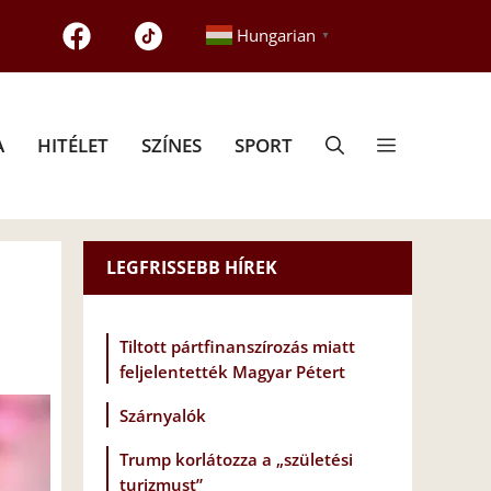
Hungarian
▼
A
HITÉLET
SZÍNES
SPORT
LEGFRISSEBB HÍREK
t
Tiltott pártfinanszírozás miatt
feljelentették Magyar Pétert
Szárnyalók
Trump korlátozza a „születési
turizmust”