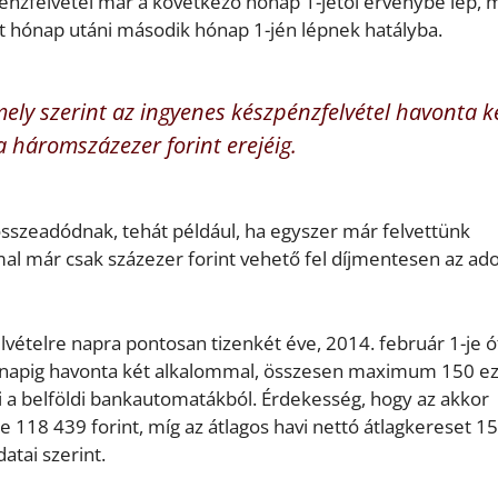
énzfelvétel már a következő hónap 1-jétől érvénybe lép, m
tt hónap utáni második hónap 1-jén lépnek hatályba.
ely szerint az ingyenes készpénzfelvétel havonta k
háromszázezer forint erejéig.
 összeadódnak, tehát például, ha egyszer már felvettünk
al már csak százezer forint vehető fel díjmentesen az ado
elvételre napra pontosan tizenkét éve, 2014. február 1-je ó
i napig havonta két alkalommal, összesen maximum 150 e
i a belföldi bankautomatákból. Érdekesség, hogy az akkor
e 118 439 forint, míg az átlagos havi nettó átlagkereset 1
datai szerint.