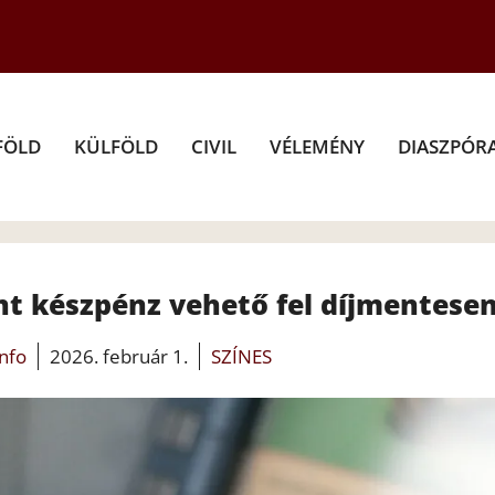
FÖLD
KÜLFÖLD
CIVIL
VÉLEMÉNY
DIASZPÓR
nt készpénz vehető fel díjmentese
info
2026. február 1.
SZÍNES