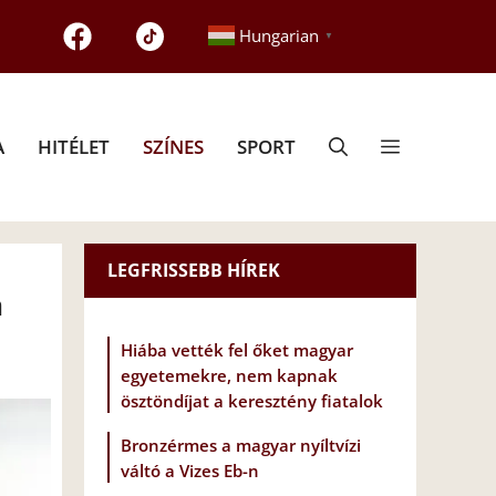
Hungarian
▼
A
HITÉLET
SZÍNES
SPORT
LEGFRISSEBB HÍREK
n
Hiába vették fel őket magyar
egyetemekre, nem kapnak
ösztöndíjat a keresztény fiatalok
Bronzérmes a magyar nyíltvízi
váltó a Vizes Eb-n