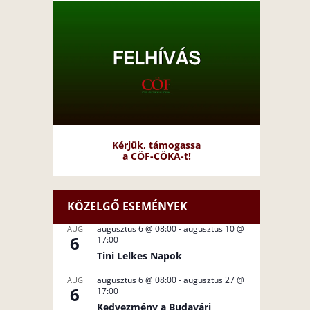
Kérjük, támogassa
a CÖF-CÖKA-t!
KÖZELGŐ ESEMÉNYEK
augusztus 6 @ 08:00
-
augusztus 10 @
AUG
6
17:00
Tini Lelkes Napok
augusztus 6 @ 08:00
-
augusztus 27 @
AUG
6
17:00
Kedvezmény a Budavári