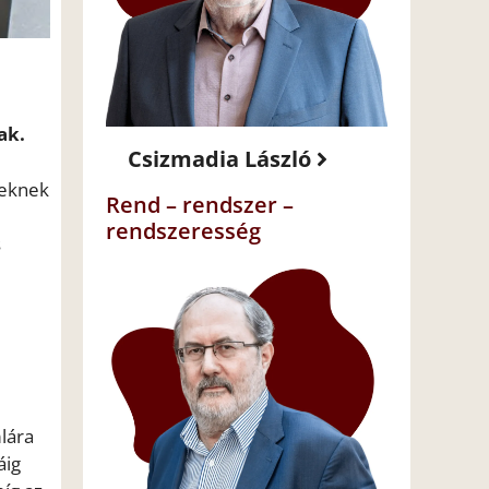
ak.
Csizmadia László
leknek
Rend – rendszer –
rendszeresség
s
mlára
áig