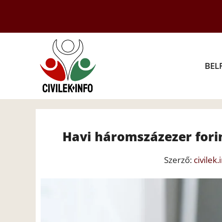
Kilépés
a
tartalomba
BEL
Havi háromszázezer fori
Szerző:
civilek.