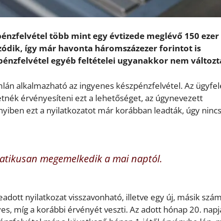
nzfelvétel több mint egy évtizede meglévő 150 ezer
zódik, így már havonta háromszázezer forintot is
pénzfelvétel egyéb feltételei ugyanakkor nem változt
lán alkalmazható az ingyenes készpénzfelvétel. Az ügyfe
etnék érvényesíteni ezt a lehetőséget, az úgynevezett
nyiben ezt a nyilatkozatot már korábban leadták, úgy ninc
omatikusan megemelkedik a mai naptól.
adott nyilatkozat visszavonható, illetve egy új, másik szá
yes, míg a korábbi érvényét veszti. Az adott hónap 20. napj