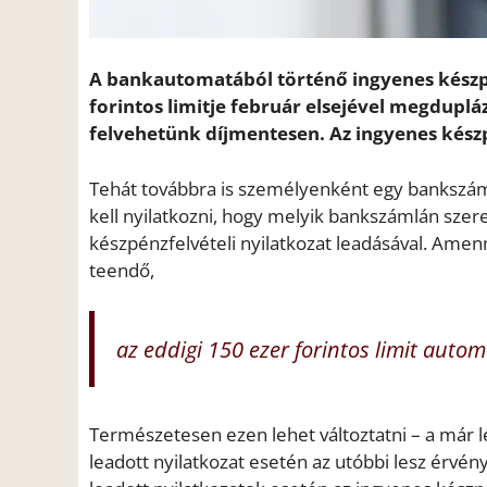
A bankautomatából történő ingyenes készpé
forintos limitje február elsejével megduplá
felvehetünk díjmentesen. Az ingyenes kész
Tehát továbbra is személyenként egy bankszám
kell nyilatkozni, hogy melyik bankszámlán szer
készpénzfelvételi nyilatkozat leadásával. Amen
teendő,
az eddigi 150 ezer forintos limit aut
Természetesen ezen lehet változtatni – a már le
leadott nyilatkozat esetén az utóbbi lesz érvén