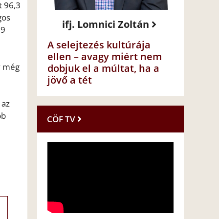
t 96,3
gos
ifj. Lomnici Zoltán
,9
A selejtezés kultúrája
ellen – avagy miért nem
y még
dobjuk el a múltat, ha a
jövő a tét
 az
bb
CÖF TV