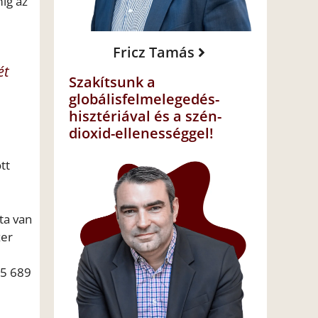
íg az
Fricz Tamás
ét
Szakítsunk a
globálisfelmelegedés-
hisztériával és a szén-
dioxid-ellenességgel!
tt
ta van
zer
55 689