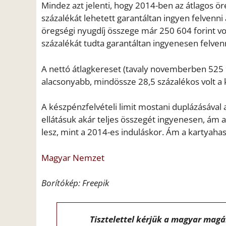
Mindez azt jelenti, hogy 2014-ben az átlagos öre
százalékát lehetett garantáltan ingyen felvenn
öregségi nyugdíj összege már 250 604 forint vol
százalékát tudta garantáltan ingyenesen felvenn
A nettó átlagkereset (tavaly novemberben 525
alacsonyabb, mindössze 28,5 százalékos volt a k
A készpénzfelvételi limit mostani duplázásával 
ellátásuk akár teljes összegét ingyenesen, ám 
lesz, mint a 2014-es induláskor. Ám a kartyahas
Magyar Nemzet
Borítókép: Freepik
Tisztelettel kérjük a magyar mag