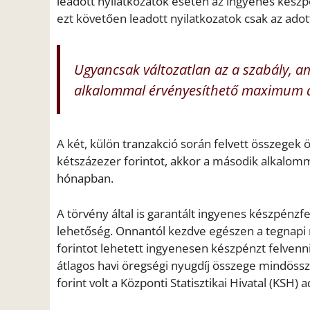
leadott nyilatkozatok esetén az ingyenes készp
ezt követően leadott nyilatkozatok csak az ado
Ugyancsak változatlan az a szabály, am
alkalommal érvényesíthető maximum a 
A két, külön tranzakció során felvett összegek
kétszázezer forintot, akkor a második alkalomm
hónapban.
A törvény által is garantált ingyenes készpénzf
lehetőség. Onnantól kezdve egészen a tegnap
forintot lehetett ingyenesen készpénzt felvenn
átlagos havi öregségi nyugdíj összege mindössz
forint volt a Központi Statisztikai Hivatal (KSH) a