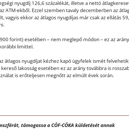
gségi nyugdíj 126,6 százalékát, illetve a nettó átlagkerese
i az ATM-ekből. Ezzel szemben tavaly decemberben az átla
t, vagyis ekkor az átlagos nyugdíjas már csak az ellátás 59
i.
 900 forint) esetében – nem meglepő módon – ez az arán
orábbi limittel.
az átlagos nyugdíjat kézhez kapó ügyfelek ismét felvehetik
a kereső lakosság esetében ez az arány továbbra is rossza
ználat is erőteljesen megnőtt az elmúlt évek során.
ánszférát, támogassa a CÖF-CÖKA küldetését annak